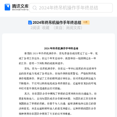
2024
2024年终吊机操作手年终总结
年
2024年终吊机操作手年终总结
付费
终
2
阅读
收藏
（
来自
：
尚阅文库
）
吊
机
操
作
手
年
终