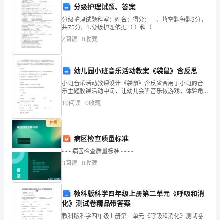
分级护理试题、答案
完
分级护理试题科室：姓名：得分：一、填空题每题3分，
共75分。1.分级护理依据（ ）和（
成
2
阅读
0
收藏
了
各
幼儿园小班音乐活动教案《袋鼠》含反思
项
小班音乐活动教课设计《袋鼠》含反省合用于小班的音
乐主题教课活动中间，让幼儿会听音乐做游戏，体验角
工
色游戏的快乐，能恪守游戏规则，经过频频感觉，初步
10
阅读
0
收藏
掌握音乐和动作的关系，音乐和角色形象的关系，感觉
歌曲轻柔
作
付费
任
病区检查质量标准
务。
- - - 病区检查质量标准 - - - -
3
阅读
0
收藏
在
这
教科版科学四年级上册第二单元《呼吸和消
个
化》测试卷精品带答案
教科版科学四年级上册第二单元《呼吸和消化》测试卷