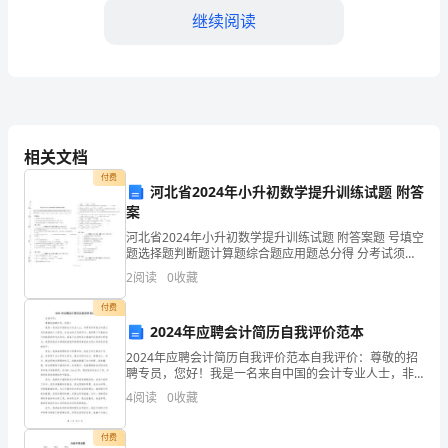
首
继续阅读
先
恭
喜
相关文档
你
付费
河北省2024年小升初数学提升训练试题 附答
成
案
功
河北省2024年小升初数学提升训练试题 附答案题 号填空
题选择题判断题计算题综合题应用题总分得 分考试须
度
知：
2
阅读
0
收藏
过
付费
2024年应聘会计简历自我评价范本
了
2024年应聘会计简历自我评价范本自我评价：尊敬的招
这
聘专员，您好！我是一名来自中国的会计专业人士，非
常有幸有机会向贵公司呈递我的个人简历。在过去的工
4
阅读
0
收藏
一
作经历中，我积累了丰富的会计实践经验和专业知识，
具备
年，
付费