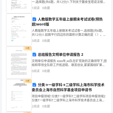
年
一.选择题(共6题，共12分)1.下列关于膳食宝塔说法错误
的是（ ）。A.我们要严格按照膳食宝塔的标准饮食，一
末
1
阅读
0
收藏
点也不能有偏差 B.膳食
总
人教版数学五年级上册期末考试试卷(预热
题)word版
结
人教版数学五年级上册期末考试试卷一.选择题(共6题，
中，
共12分)1.如图平行四边形的面积计算正确的是（ ）。
INCLUDEPICTURE \d "C:\\Users\\05\\AppData\\Lo
3
阅读
0
收藏
我
付费
想
总结报告文明单位申请报告 2
和
文明单位申请报告 xxxx年,xx队在矿党政的正确领导下,团
结和带领全队职工开拓进取、艰苦创业,紧紧围绕矿第六
次党代会制定的“”战略奋斗目标,结合“安全生产百万吨”自
你
0
阅读
0
收藏
定目标,加强干部、职工队伍建
一
付费
分类→一级学科→二级学科上海市科学技术
起
委员会上海市自然科学基金项目申请书
回
项目申报领域1分类T一级学科T二级学科项目申报领域2
分类T一级学科T二级学科上海市科学技术委员会上海市
自然科学基金项目申请书（V2.0 版）项目名称 开始日期
顾
2
阅读
0
收藏
结束日期 承担单位 （盖章）通讯地址