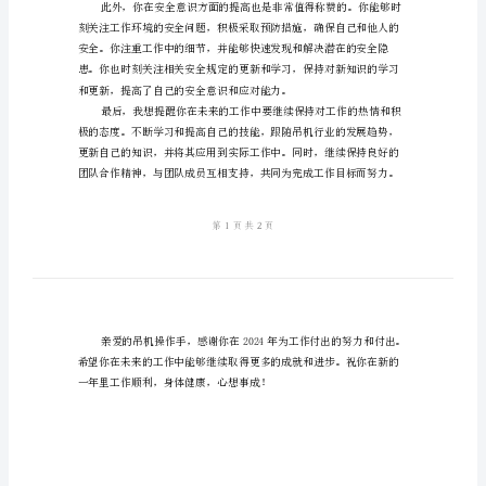
总
结
2024
年
终
中应对意外情况并迅速做出
吊
机
操
作
手
年
终