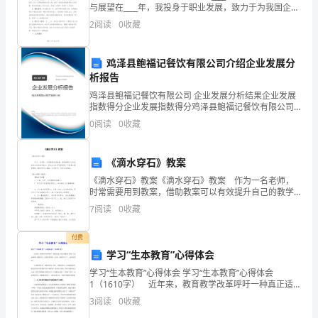
与展望在____年，我投身于职业发展，致力于为我国企业
程
指令
创造更多价值，同时不断丰富个人知识储备和技能。通
(B)
2
阅读
0
收藏
过参与众多项目和活动，并与团队成员通力合作
序
鸡泽县鲍福记餐饮有限公司介绍企业发展分
指
析报告
键盘
(C)
令
鸡泽县鲍福记餐饮有限公司 企业发展分析结果企业发展
指数得分企业发展指数得分鸡泽县鲍福记餐饮有限公司
的
综合得分说明：企业发展指数根据企业规模、企业创
0
阅读
0
收藏
新、企业风险、企业活力四个维度对企业发展情况进行
存
评价。
数据
(D)
《滴水穿石》教案
储
《滴水穿石》教案《滴水穿石》教案 作为一名老师，
设
时常需要用到教案，借助教案可以有效提升自己的教学
能力。那么应当如何写教案呢？下面是小编整理的《滴
7
阅读
0
收藏
水穿石》教案，仅供参考，欢迎大家阅读。《滴水穿
4
备
付费
是
学习“生本教育”心得体会
(A
学习“生本教育”心得体会 学习“生本教育”心得体会
(A)
1（1610字） 近年来，教育教学改革呼吁一种真正适
)
合学生的教育。然而，《生本教育》给我们每一位教育
3
阅读
0
收藏
者带来了光明，为我们打开了一扇明亮的窗! 生本
软