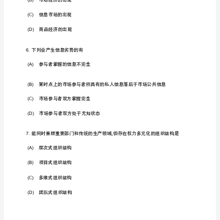
自
晶体管
(B)
考
市
电子管
(C)
场
信
息
固件
(D)
学
模
拟
2.
试
卷
数据
(A)
及
答