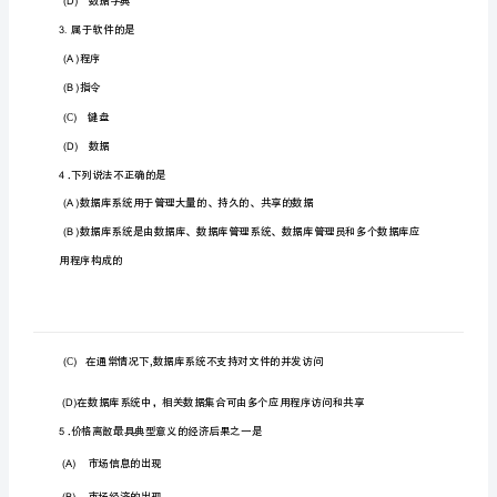
拟
试
卷
及
一,
单项选择题
答
案
1.
2
套
软件
(A)
全
国