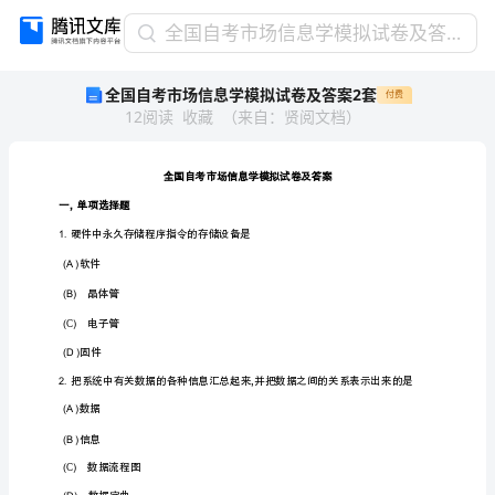
全
全国自考市场信息学模拟试卷及答案2套
国
全国自考市场信息学模拟试卷及答案2套
付费
自
12
阅读
收藏
（
来自
：
贤阅文档
）
考
市
场
信
息
学
模