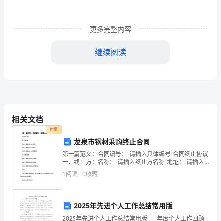
案
信息
(B)
单
更多完整内容
项
继续阅读
数据流程图
(C)
选
择
题
数据字典
(D)
硬
相关文档
件
付费
龙泉市钢材采购终止合同
属于软件的是
中
3.
第一篇范文：合同编号：[请插入具体编号]合同终止协议
一、终止方：名称：[请插入终止方名称]地址：[请插入
永
终止方地址]代表：[请插入终止方代表姓名]二、被终止
1
阅读
0
收藏
方：名称：[请插入被终止方名称]地址：[请
久
程序
(A)
存
2025年先进个人工作总结常用版
储
2025年先进个人工作总结常用版____年度个人工作回顾