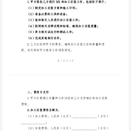
版
统一社会信用代码：
乙方：（以下简称“乙方”）
2024
年
地址：
加
统一社会信用代码：
工
鉴于：
安
装
务；
合
同
经
一、服务内容及标准
典
版