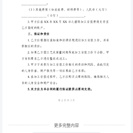
甲
方：
（2）准备必要的工具和设备；
（以
下
简
称
（6）完成其他相关任务。
“甲
方”）
地
址：
统
一
更多完整内容
社