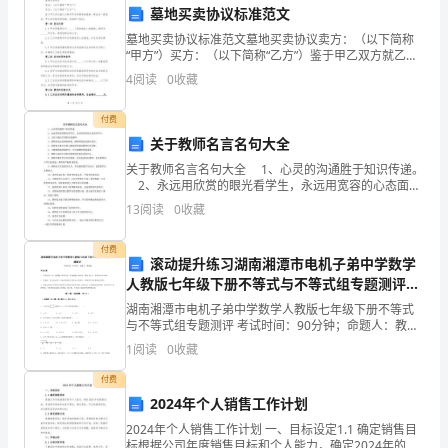
墓地买卖协议标准范文
地
墓地买卖协议标准范文墓地买卖协议卖方：（以下简称
址：
“甲方”）买方：（以下简称“乙方”）鉴于甲乙双方就乙方
购买甲方所拥有的墓地一事达成一致意见，甲乙双方经
乙方指定的账户。
4
阅读
0
收藏
统
友好协商，达成如下协议：第一条 协议内容1.1 甲
三、保证和责任
一
付费
关于教师名言名句大全
社
关于教师名言名句大全 1、心灵的沟通胜于知识传递。
2、永远用欣赏的眼光看学生，永远用宽容的心态面对
会
担相应的责任；
学生。 3、太阳下最光芒的职业是教师。 4、教师的
13
阅读
0
收藏
加法是增加桥粱，教师的减法是减少荒
信
付费
用
滚动提升练习湖南湘潭市电机子弟中学数学
方有权要求乙方进行整改或返工；
人教版七年级下册不等式与不等式组专题测评试
代
题（含解析）
湖南湘潭市电机子弟中学数学人教版七年级下册不等式
与不等式组专题测评 考试时间：90分钟；命题人：教研
码：
组考生注意：1、本卷分第I卷（选择题）和第Ⅱ卷（非选
1
阅读
0
收藏
择题）两部分，满分100分，考试时间90分钟2、
鉴
付费
于：
2024年个人销售工作计划
员的人身安全和财产安全；
2024年个人销售工作计划 一、目标设定1.1 确定销售目
1.
标根据公司年度销售目标和个人能力，确定2024年的销