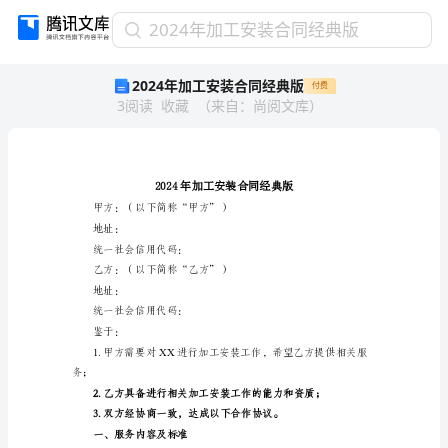
2024
2024年加工安装合同经典版
年
2024年加工安装合同经典版
付费
加
3
阅读
收藏
（
来自
：
尚阅文库
）
工
安
装
合
同
经
甲方：（以下简称“甲方”）
典
地址：