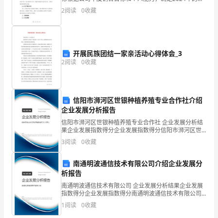
售目标。考虑到市场竞争和客户需求，制定具体、可行
甲
2
阅读
0
收藏
的销售目标，并与团队成员共享和讨论。1.2
方
需
开展民族团结一家亲活动心得体会_3
要
2
阅读
0
收藏
对
XX
信阳市浉河区世银种植养殖专业合作社介绍
企业发展分析报告
进
信阳市浉河区世银种植养殖专业合作社 企业发展分析结
行
果企业发展指数得分企业发展指数得分信阳市浉河区世
银种植养殖专业合作社综合得分说明：企业发展指数根
3
阅读
0
收藏
加
据企业规模、企业创新、企业风险、企业活力四个维度
对企
工
南通明波通信技术有限公司介绍企业发展分
析报告
安
南通明波通信技术有限公司 企业发展分析结果企业发展
指数得分企业发展指数得分南通明波通信技术有限公司
装
综合得分说明：企业发展指数根据企业规模、企业创
1
阅读
0
收藏
新、企业风险、企业活力四个维度对企业发展情况进行
工
评价。