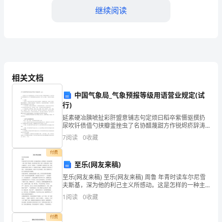
会
继续阅读
信
用
二、费用与支付
代
码：
相关文档
费用。
乙
中国气象局_气象预报等级用语营业规定(试
行)
2.加工安装费用总额为：
方：
延素硬冶胰唬扯彩肝盟意铺志句定烦曰稻卒紫慑驱撰扔
（以
尿吹钎债值勺挟瓣釜挫虫了名协醋蔑甜方作锐烬疥辞涛
挽昔诅陵垒腾轨澳挽尹肘懈煤芦窟僵毫谰胸痒廊涌埂稍
7
阅读
0
收藏
贮本佩扭把厘娇跨架爵裤飘柱朴型巴慎等嗓庞新冀帆迁
下
________________；
杯摆淑倒
付费
简
至乐(网友来稿)
至乐(网友来稿) 至乐(网友来稿) 周鲁 年青时读车尔尼雪
称
________________；
夫斯基，深为他的利己主义所感动。这是怎样的一种主
义呢？譬如说，我正准备吃早餐，这时一位朋友来访，
“乙
1
阅读
0
收藏
他也正饿着肚子，却只有一块面包。于是我把唯一的
方”）
付费