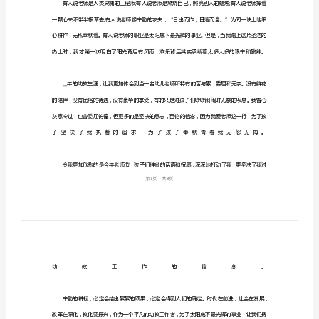
演
讲
稿
2024
年
2024
经
典
教
师
节
最