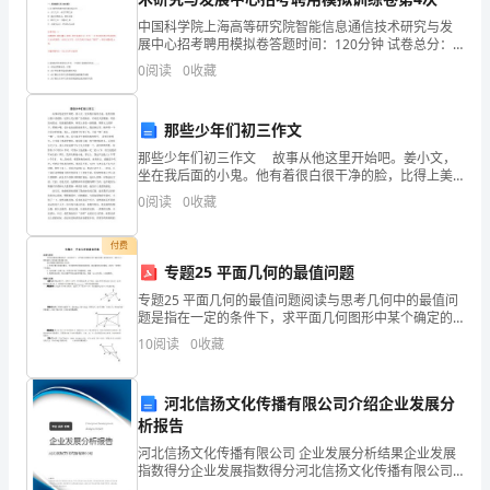
习
中国科学院上海高等研究院智能信息通信技术研究与发
胜
展中心招考聘用模拟卷答题时间：120分钟 试卷总分：
100分 试卷试题：共200题姓名：_______________ 学号：
0
阅读
0
收藏
利
_____
的
那些少年们初三作文
第
那些少年们初三作文 故事从他这里开始吧。姜小文，
坐在我后面的小鬼。他有着很白很干净的脸，比得上美
一
白霜广告的演员。有双很大的眼睛，明显的双眼皮，很
0
阅读
0
收藏
清澈的眼眸。鼻梁上架着一副眼镜，斯斯文文的样子。
个
樱桃
付费
鼓
专题25 平面几何的最值问题
专题25 平面几何的最值问题阅读与思考几何中的最值问
舞
题是指在一定的条件下，求平面几何图形中某个确定的
量（如线段长度、角度大小、图形面积）等的最大值或
者，
10
阅读
0
收藏
最小值．求几何最值问题的基本方法有：1．特殊位置与
极
让
河北信扬文化传播有限公司介绍企业发展分
学
析报告
河北信扬文化传播有限公司 企业发展分析结果企业发展
生
指数得分企业发展指数得分河北信扬文化传播有限公司
综合得分说明：企业发展指数根据企业规模、企业创