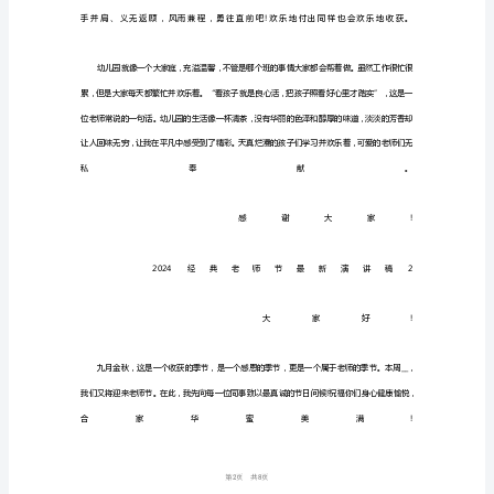
新
演
讲
稿
老
师
作
为
传
递
学
18
第页共
问
和