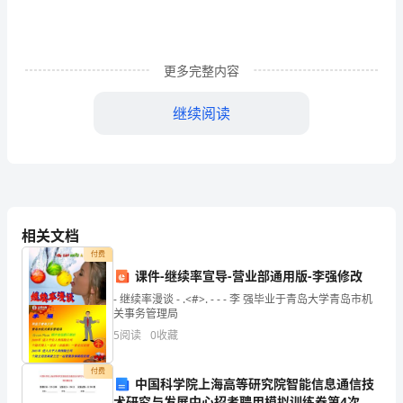
文
明
更多完整内容
的
继续阅读
接
力
手，
应
相关文档
当
付费
是
课件-继续率宣导-营业部通用版-李强修改
- 继续率漫谈 - .<#>. - - - 李 强毕业于青岛大学青岛市机
学
关事务管理局
5
阅读
0
收藏
生
学
付费
中国科学院上海高等研究院智能信息通信技
术研究与发展中心招考聘用模拟训练卷第4次