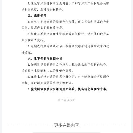
销
加品牌曝光和口碑。
年
度
三、营销活动策划与执行
工
作
计
划
例
并推动团队的协作和执行。
文
欣
赏
2024
更多完整内容
年