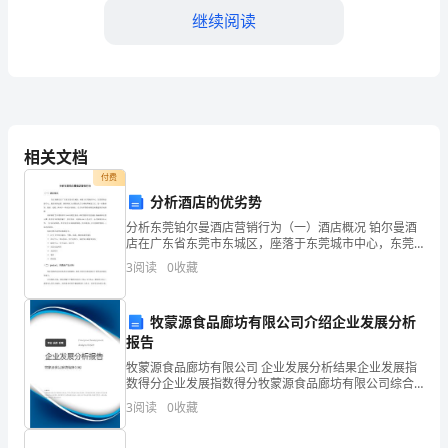
继续阅读
企
业
营
销
相关文档
年
四、客户关系管理
付费
分析酒店的优劣势
度
分析东莞铂尔曼酒店营销行为（一）酒店概况 铂尔曼酒
工
店在广东省东莞市东城区，座落于东莞城市中心，东莞
销，提升客户满意度和忠诚度。
国际会展中心、虎英郊野公园、御景湾水上乐园及高尔
3
阅读
0
收藏
作
夫球场等毗邻左右，是一家集商务、旅游、度假、休
计
牧蒙源食品廊坊有限公司介绍企业发展分析
准传播和个性化服务提供支持。
报告
划
牧蒙源食品廊坊有限公司 企业发展分析结果企业发展指
一、
数得分企业发展指数得分牧蒙源食品廊坊有限公司综合
得分说明：企业发展指数根据企业规模、企业创新、企
3
阅读
0
收藏
求和满意度，及时改进和提升。
市
业风险、企业活力四个维度对企业发展情况进行评价。
该企