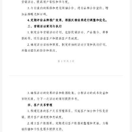
计
化，并及时更新市场分析报告。
划
例
文
欣
赏
二、品牌推广与宣传
2024
年
行，以提升品牌知名度和美誉度。
企
业
营销活动，提高用户
营