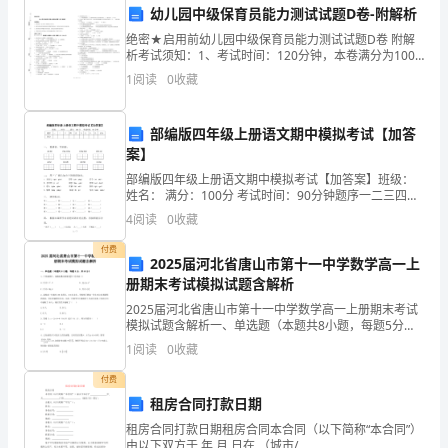
场
五、渠道管理
幼儿园中级保育员能力测试试题D卷-附解析
调
绝密★启用前幼儿园中级保育员能力测试试题D卷 附解
析考试须知：1、考试时间：120分钟，本卷满分为100
研
分。 2、请首先按要求在试卷的指定位置填写您的姓名、
关系，提高产品销售和覆盖率。
1
阅读
0
收藏
准考证号和所在单位的名称。 3、请仔细阅读各
与
部编版四年级上册语文期中模拟考试【加答
分
案】
知识和销售技巧。
析
部编版四年级上册语文期中模拟考试【加答案】班级：
姓名： 满分：100分 考试时间：90分钟题序一二三四五
1.
六七八九总分得分一、 看拼音，写词语。qín dài yī
4
阅读
0
收藏
进措施。
定
付费
2025届河北省唐山市第十一中学数学高一上
六、数字营销与数据分析
期
册期末考试模拟试题含解析
2025届河北省唐山市第十一中学数学高一上册期末考试
进
模拟试题含解析一、单选题（本题共8小题，每题5分，
共40分）1、下列函数中，是偶函数且值域为的是（）A.
行
1
阅读
0
收藏
B.C. D.2、某校高一年级有180名男
市
付费
租房合同打款日期
场
租房合同打款日期租房合同本合同（以下简称“本合同”）
由以下双方于 年 月 日在 （城市/