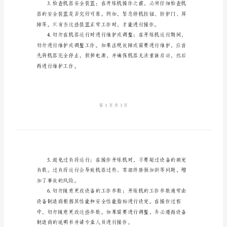
炼
机
安
是开炼机操作的一些安全要点：
全
操
作
要
点
开
炼
机
物、尘埃和其它伤害。
是
一