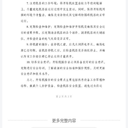
种
重
要
的
橡
胶
再进行维护工作。
加
工
设
备，
用
于
更多完整内容
将