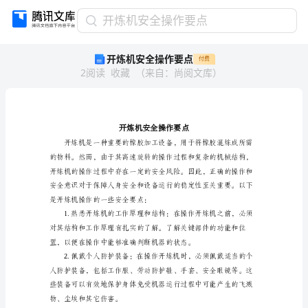
开
开炼机安全操作要点
炼
开炼机安全操作要点
付费
机
2
阅读
收藏
（
来自
：
尚阅文库
）
安
全
操
作
要
点
开