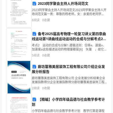
由
2023同学聚会主持人开场词范文
于
运行。
2023同学聚会主持人开场词范文2023同学聚会主持人开
场词范文篇一男：尊敬的杨老师，女：亲爱的老同学
其
们，合：大家好！男：我们怀着激动的心情，女：带着
6
阅读
0
收藏
重逢的喜悦，合：今天聚在一起！男：在这个特殊的时
高
刻
备考2025届高考物理一轮复习讲义第四章曲
速
线运动第1讲曲线运动运动的合成与分解考点2运
动的合成与分解
旋
考点2 运动的合成与分解1.遵循法则：位移x、速度v、
加速度a这些描述运动的物理量都是[6] 矢量 ，故它们
转
的合成与分解都遵循[7] 平行四边形 定则.2.合运动性
5
阅读
0
收藏
质的推断两个直线运动的合运动的性质和
的
廊坊馨雅美居装饰工程有限公司介绍企业发
操
展分析报告
廊坊馨雅美居装饰工程有限公司 企业发展分析结果企业
作
发展指数得分企业发展指数得分廊坊馨雅美居装饰工程
有限公司综合得分说明：企业发展指数根据企业规模、
过
2
阅读
0
收藏
企业创新、企业风险、企业活力四个维度对企业发展情
况进
程
安全意识和技术水平。
【精编】小学四年级品德与社会教学参考计
划
和
小学四年级品德与社会教学参考计划 教学打算是课程