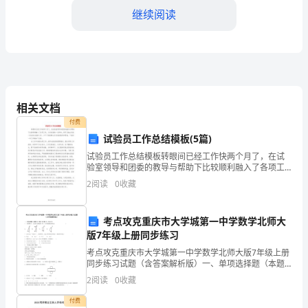
继续阅读
橡
胶
混
炼
相关文档
成
加了事故的风险。
付费
试验员工作总结模板(5篇)
所
试验员工作总结模板转眼间已经工作快两个月了，在试
需
验室领导和团委的教导与帮助下比较顺利融入了各项工
作。从对试验的一无所知，到可以独立完成一些试验方
2
阅读
0
收藏
的
面的工作，少不了高丽峰主任对我的教导和帮助，下面
对一年工
物
考点攻克重庆市大学城第一中学数学北师大
版7年级上册同步练习
料。
考点攻克重庆市大学城第一中学数学北师大版7年级上册
然
同步练习试题（含答案解析版）一、单项选择题（本题
共10小题，每小题2分，共20分）1、下面图形中，以直
2
阅读
0
收藏
而，
线为轴旋转一周，可以得到圆柱体的是(
付费