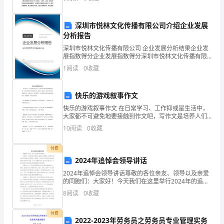
灾危险性陡然加大 , 火灾起数较其
实
际
深圳市悦林文化传播有限公司介绍企业发展
分析报告
上
童心。
深圳市悦林文化传播有限公司 企业发展分析结果企业发
展指数得分企业发展指数得分深圳市悦林文化传播有限
就
公司综合得分说明：企业发展指数根据企业规模、企业
1
阅读
0
收藏
创新、企业风险、企业活力四个维度对企业发展情况进
是
行评
去迎接早晨的太阳吧!
卡
快乐的游戏叙事作文
快乐的游戏叙事作文 在日常学习、工作抑或是生活中，
劳
大家都不可避免地要接触到作文吧，写作文是培养人们
的观察力、联想力、想象力、思考力和记忆力的重要手
10
阅读
0
收藏
恩
段。还是对作文一筹莫展吗？下面是精心的快乐的游戏
叙
与
付费
2024年追悼会领导讲话
儿
2024年追悼会领导讲话尊敬的各位亲友、领导以及亲爱
的同胞们：大家好！今天我们在这里举行2024年的追悼
子
会，既是为了纪念那些已经离开我们的亲人和战友，也
8
阅读
0
收藏
是为了表达我们对逝者的深深怀念和无尽哀思。在这个
克
付费
里
2022-2023年劳务员之劳务员专业管理实务