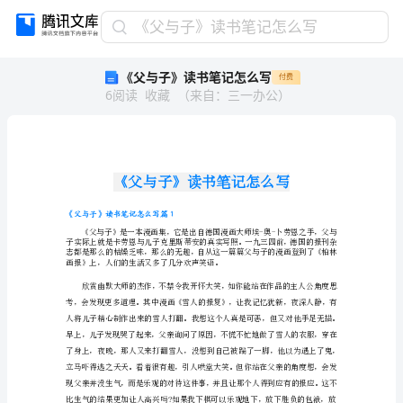
《父
《父与子》读书笔记怎么写
与
《父与子》读书笔记怎么写
付费
子》
6
阅读
收藏
（
来自
：
三一办公
）
读
书
笔
记
怎
么
写
《父与子》读书笔记怎么写篇1