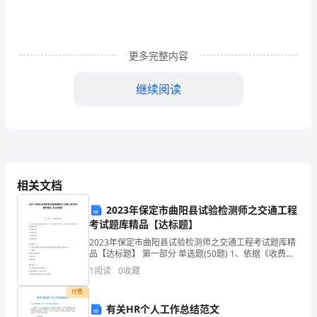
是
一
本
更多完整内容
漫
继续阅读
画
集，
它
而快乐，温馨又奇妙。
是
相关文档
《父与子》读书笔记怎么写篇2
出
2023年保定市曲阳县试验检测师之交通工程
自
考试题库精品【达标题】
2023年保定市曲阳县试验检测师之交通工程考试题库精
德
品【达标题】 第一部分 单选题(50题) 1、依据《收费用
电动栏杆》（GB/T24973-2010），不属于电动栏杆技
1
阅读
0
收藏
国
术要求的是（ ）。A.
付费
漫
也说不出来……。
有关HR个人工作总结范文