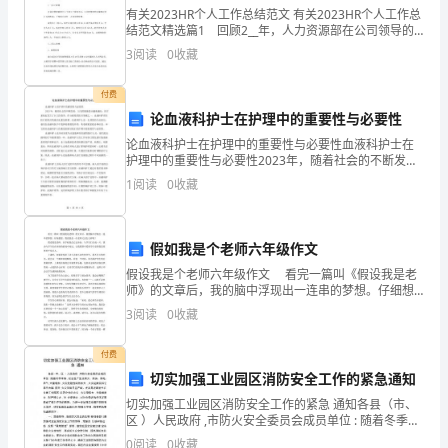
画
有关2023HR个人工作总结范文 有关2023HR个人工作总
结范文精选篇1 回顾2__年，人力资源部在公司领导的
大
关心指导下，在各部门和服务中心的积极配合下，认真
3
阅读
0
收藏
履行职能职责，基本完成了各项工作任务，
师
付费
埃-
论血液科护士在护理中的重要性与必要性
这本书有着不同的“味道”。
论血液科护士在护理中的重要性与必要性血液科护士在
奥-
护理中的重要性与必要性2023年，随着社会的不断发
展，人们的健康意识越来越高，医疗系统也发生了巨大
卜
1
阅读
0
收藏
的变革。作为重要的医疗领域之一，血液科护理在医疗
系统中
劳
假如我是个老师六年级作文
恩
假设我是个老师六年级作文 看完一篇叫《假设我是老
之
师》的文章后，我的脑中浮现出一连串的梦想。仔细想
想，假设我是一位老师又会怎么样呢？ 假设我是老
3
阅读
0
收藏
手，
师，在学校我会忘记身份，与学生们打成一片，课余与
学
父
付费
切实加强工业园区消防安全工作的紧急通知
与
切实加强工业园区消防安全工作的紧急 通知各县（市、
区 ）人民政府 ,市防火安全委员会成员单位 : 随着冬季来
子
临 , 社会生产生活用火、用油、用电、用气 大量增加 ,火
0
阅读
0
收藏