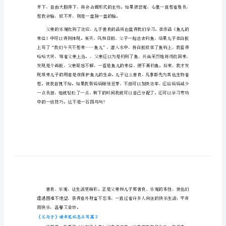
《父
与
画报》上，人们的生活又
子》
读
书
笔
记
怎
么
写
《父
与
想我会输，放不开，则是一盘接一盘的输。