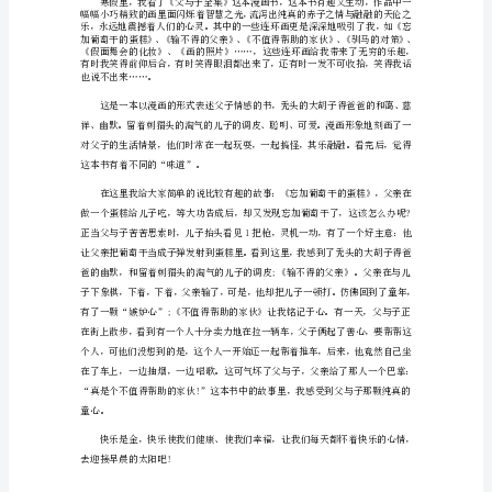
子》
读
书
笔
记
怎
么
写
篇
中的一些技巧。这不是一石四鸟吗?
1
《父
与
子》