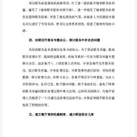
工
作
总
结
二、加强现场监督，强
1（1428
字）
餐
饮
服
务
品
质
的