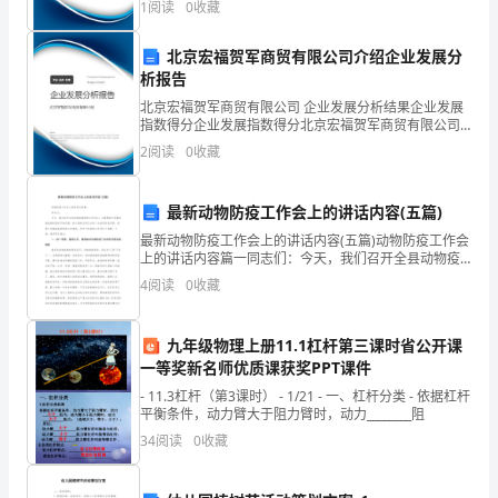
年
1
阅读
0
收藏
险、企业活力四个维度对企业发展情况进行评价。该企
业的
起到了积极的作用。
来
北京宏福贺军商贸有限公司介绍企业发展分
析报告
在
北京宏福贺军商贸有限公司 企业发展分析结果企业发展
对
指数得分企业发展指数得分北京宏福贺军商贸有限公司
综合得分说明：企业发展指数根据企业规模、企业创
2
阅读
0
收藏
各
新、企业风险、企业活力四个维度对企业发展情况进行
评价。
运
最新动物防疫工作会上的讲话内容(五篇)
作
最新动物防疫工作会上的讲话内容(五篇)动物防疫工作会
上的讲话内容篇一同志们：今天，我们召开全县动物疫
病防控工作会议，主要是基于近期动物疫病防控的严峻
部
4
阅读
0
收藏
形势。刚才周淋龙同志分析了当前的防控形势，通报了
近期
门
九年级物理上册11.1杠杆第三课时省公开课
的
一等奖新名师优质课获奖PPT课件
日
- 11.3杠杆（第3课时） - 1/21 - 一、杠杆分类 - 依据杠杆
平衡条件，动力臂大于阻力臂时，动力________阻
常
34
阅读
0
收藏
管