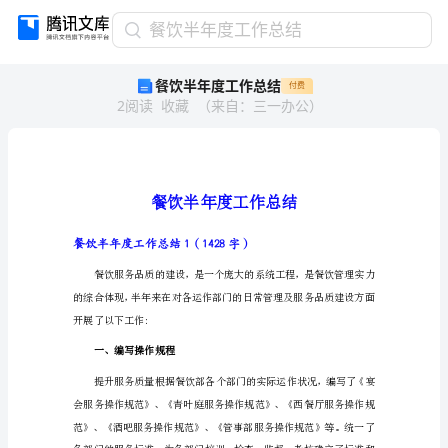
餐
餐饮半年度工作总结
饮
餐饮半年度工作总结
付费
半
2
阅读
收藏
（
来自
：
三一办公
）
年
度
工
作
总
结
餐