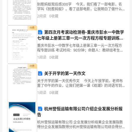
是
别惹蚂蚁观后感300字 今天，我们看了一部电影，名
字叫《别惹蚂蚁》。看了这部电影，让我明白了做什么
餐
碑。
事情都要团结一致。 《别惹蚂蚁》中有一位孤独的孩
2
阅读
0
收藏
子，名叫卢卡斯，他被其他孩子欺负，还被他的姐姐
饮
付费
管
第四次月考滚动检测卷-重庆市彭水一中数学
七年级上册第三章一元一次方程方程专题训练B
理
卷（附答案详解）
重庆市彭水一中数学七年级上册第三章一元一次方程方
程专题训练 考试时间：90分钟；命题人：教研组考生注
实
意：1、本卷分第I卷（选择题）和第Ⅱ卷（非选择题）两
1
阅读
0
收藏
部分，满分100分，考试时间90分钟2、答卷前，
力
付费
的
关于开学的第一天作文
关于开学的第一天优秀作文 今天上午放学前，老师布
综
置了中午的作业，让我们把第一课《观潮》的词语写到
笔记本上，而且字体必须要标准。 我想：我一定要认
合
1
阅读
0
收藏
认真真的写好，而且回到家里我就开始写。我拿手机来
体
杭州誉恒运输有限公司介绍企业发展分析报
现，
告
杭州誉恒运输有限公司 企业发展分析结果企业发展指数
半
得分企业发展指数得分杭州誉恒运输有限公司综合得分
说明：企业发展指数根据企业规模、企业创新、企业风