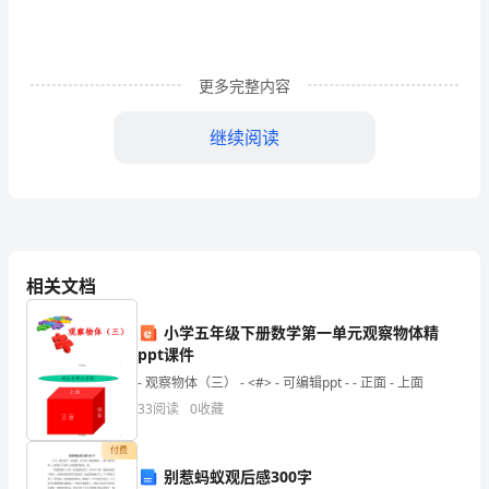
建
设，
更多完整内容
是
继续阅读
一
个
庞
大
相关文档
的
小学五年级下册数学第一单元观察物体精
系
ppt课件
统
- 观察物体（三） - <#> - 可编辑ppt - - 正面 - 上面
33
阅读
0
收藏
工
程，
付费
别惹蚂蚁观后感300字