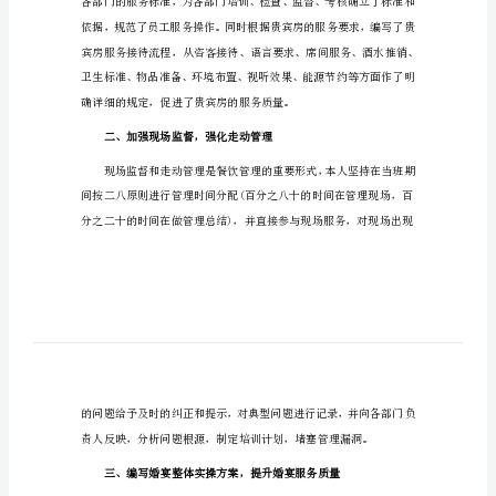
餐饮半年度
饮
半
年
度
开展了以下工作:
工
作
一、编写操作规程
总
结
餐
饮
半
年
度