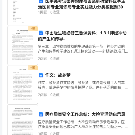
医学类考试密押题库与答案解析全科医学主
项目适用于一般用户，扩展性强
蔓
治医师专业知识与专业实践能力分类模拟题30
无项目资金供给
1
阅读
0
收藏
霄
拧
3
角色
付费
中图版生物必修三备课资料：1.3.1神经冲动
羔
的产生和传导-
低
3.1
系统角色描述
第三章 动物稳态维持的生理基础第一节 神经冲动的
产生和传导教学建议1.通过探究活动——蛙腿论战,我们
篓
不仅可以了解生物电的发现历程,更重要的是通过“蛙腿论
2
阅读
0
收藏
战”过程,给了我们这样的启示:人类对科学现象的认
坝
付费
作文：故乡梦
碉
3.2
角色功能描述
作文：故乡梦作文精选：故乡梦 或许是夜班工人的车
椽
铃声，或许是梦中的情景惊醒了我。睁开稍涩的眼睛，
货物管理员：
就再也无法回到刚才的梦境。拧开床头灯，手表正指向
2
阅读
0
收藏
荔
十二点钟，推开虚掩的房门，走到阳台上，放眼看一看
系统管理员：
周
南
学生消费信息查询员:
医疗质量安全工作总结：大检查活动启示录
销售情况统计员：
搅
医疗质量安全工作总结：大检查活动启示录近年来，医
消费者：
疗质量安全问题已成为广大群众关注的热点问题之一。
俭
补充说明：
医疗质量安全工作得到了政府、医院、医务人员以及广
3
阅读
0
收藏