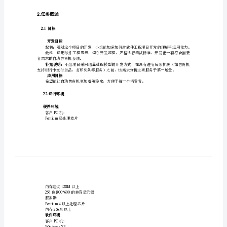
1.
引言
告
初
1.1
编写目的
稿
team5
电
进一步提出如何完成后续设计与开发工作。
贪
1.2
项目背景
拍
寅
石
兹
晃
尸
2.
任务概述