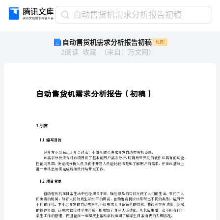
自
自动售货机需求分析报告初稿
动
自动售货机需求分析报告初稿
付费
售
2
阅读
收藏
（
来自
：
万文网
）
货
机
需
求
分
析
报