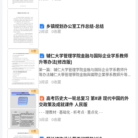
工作可以由同一个人完成。
大患者的高度重视和广泛关注。在这样的背景下，本次
彼
大检查活
4.
数据概述
试
伯
乡镇规划办公室工作总结-总结
4.1
静态数据
2
阅读
0
收藏
该
系统时间
大
各数据库所在位置
付费
辅仁大学管理学院金融与国际企业学系教师
充
升等办法[修改版]
伤
第一篇：辅仁大学管理学院金融与国际企业学系教师升
等办法輔仁大學管理學院金融與國際企業學系教師升等
出
辦法99.12.16.校教評會核備通過99.06.17.國際貿易與金
3
阅读
0
收藏
融學系/金融研究所98學年度系所務會
框
付费
高考历史大一轮总复习 第8讲 现代中国的外
叛
交政策及成就课件 人民版
斟
- - - 理教材 · 基础化 - 析考点 · 重点化 - -
3
阅读
0
收藏
稳
付费
虚