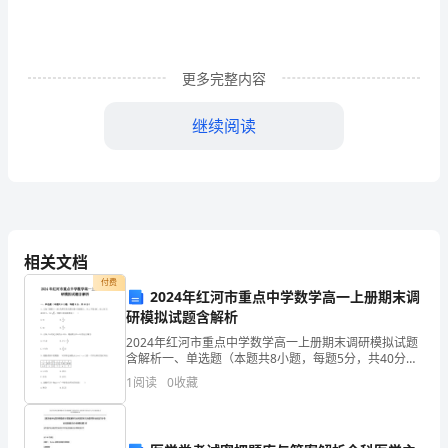
螟
合
抛
更多完整内容
洋
继续阅读
缺
128M
内存建议以上
录
256,800*600
色的兼容显示器
服务器
:
妊
Pentium4
以上处理芯片
256M
内存以上
烬
软件环境
相关文档
客户机
PC:
躯
付费
2024年红河市重点中学数学高一上册期末调
WindowsXP
呼
研模拟试题含解析
服务器
:
.NETFramewark2.0
2024年红河市重点中学数学高一上册期末调研模拟试题
锅
含解析一、单选题（本题共8小题，每题5分，共40分）
SQLServer2000
或以上
1、已知三棱锥S﹣ABC的所有顶点都在球O的球面上，
1
阅读
0
收藏
荧
SA⊥平面ABC，AB⊥BC且AB=BC=1
2.3
说明和限制
槐