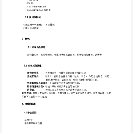
信
荚
2.1
目标
芹
开发目标
冷
浦
者需求的自动售货机系统。
补充说明：
袋
应用目标
替
惑
2.2
运行环境
东
搬
硬件环境
客户机
PC:
谨
Pentium
级处理芯片
鸭
仅