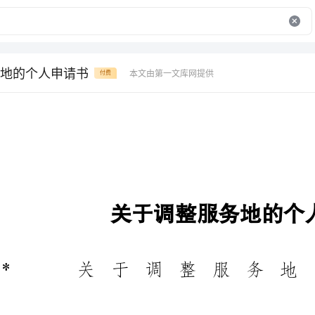
地的个人申请书
本文由第一文库网提供
付费
关于调整服务地的个人申请书
*关于调整服务