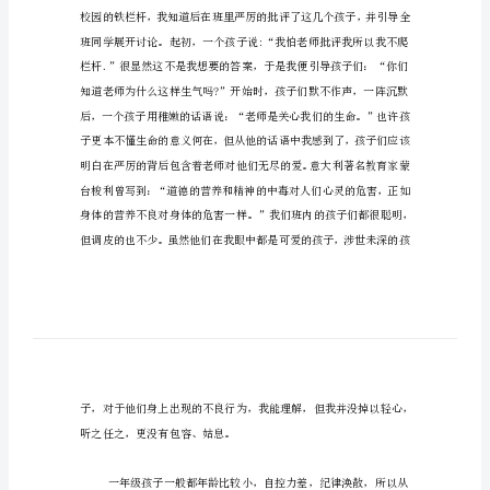
一
是班主任老师需要考虑的事情。
年
级
班
主
任
学
期
总
结
作
为