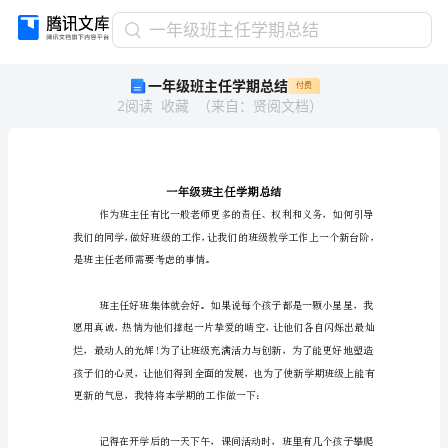
一
一年级班主任学期总结
年
一年级班主任学期总结
付费
级
2
阅读
收藏
（
来自
：
贤阅文档
）
班
主
任
学
期
总
结