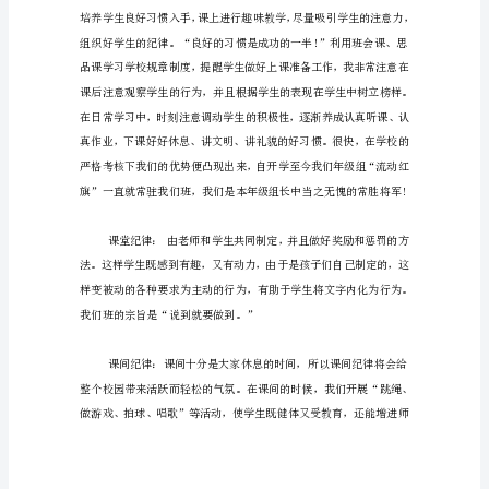
班
主
任
有
比
一
般
老
师
更
多
的
责