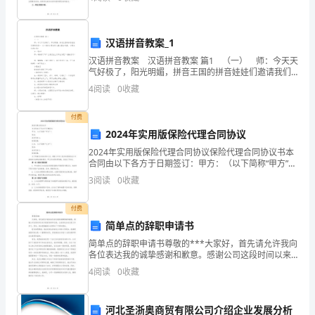
度注重优质教学资源的开发和创新，积极参加
班
级
汉语拼音教案_1
教
汉语拼音教案 汉语拼音教案 篇1 （一） 师：今天天
气好极了，阳光明媚，拼音王国的拼音娃娃们邀请我们
一（1）班的小朋友到儿童公园去秋游，小朋友们想去
学
4
阅读
0
收藏
吗？ 生：想去！ 师：准备好了吗？
工
付费
2024年实用版保险代理合同协议
作
2024年实用版保险代理合同协议保险代理合同协议书本
上
合同由以下各方于日期签订：甲方：（以下简称“甲方”）
地址：法定代表人：经营范围：乙方：（以下简称“乙
3
阅读
0
收藏
一
方”）地址：法定代表人：经营范围：为了明确双方的
个
付费
简单点的辞职申请书
新
简单点的辞职申请书尊敬的***大家好，首先请允许我向
各位表达我的诚挚感谢和歉意。感谢公司这段时间以来
台
对我的培养和支持，让我有机会在这里工作学习。同
4
阅读
0
收藏
时，我也很抱歉给大家带来了不便和困扰。经过深思熟
阶，
虑，我
是
河北圣浙奥商贸有限公司介绍企业发展分析