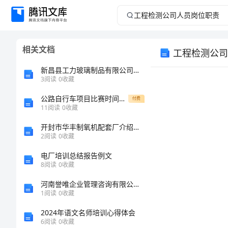
工
程
相关文档
工程检测公司
检
新昌县工力玻璃制品有限公司介绍企业发展分析报告
测
3
阅读
0
收藏
公路自行车项目比赛时间公布
公
付费
11
阅读
0
收藏
司
开封市华丰制氧机配套厂介绍企业发展分析报告
2
阅读
0
收藏
人
电厂培训总结报告例文
8
阅读
0
收藏
员
河南誉唯企业管理咨询有限公司介绍企业发展分析报告
岗
1
阅读
0
收藏
2024年语文名师培训心得体会
位
6
阅读
0
收藏