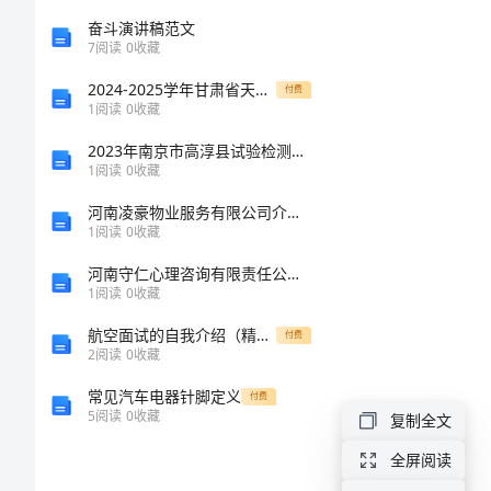
职
奋斗演讲稿范文
7
阅读
0
收藏
责
2024-2025学年甘肃省天水市太京中学高一生物上学期期末质量跟踪监视试题含解析
付费
1
阅读
0
收藏
工
2023年南京市高淳县试验检测师之交通工程考试题库【考试直接用】
程
1
阅读
0
收藏
检
河南凌豪物业服务有限公司介绍企业发展分析报告
1
阅读
0
收藏
测
河南守仁心理咨询有限责任公司介绍企业发展分析报告
公
1
阅读
0
收藏
司
航空面试的自我介绍（精选）
付费
2
阅读
0
收藏
人
员
常见汽车电器针脚定义
付费
5
阅读
0
收藏
复制全文
岗
全屏阅读
位