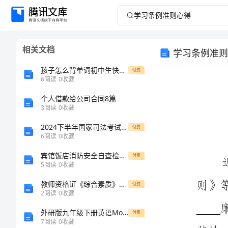
学
习
相关文档
学习条例准则
条
孩子怎么背单词初中生快速背单词的方法
付费
例
6
阅读
0
收藏
个人借款给公司合同8篇
准
3
阅读
0
收藏
则
2024下半年国家司法考试（试卷一）强化训练试卷C卷 含答案
付费
6
阅读
0
收藏
心
宾馆饭店消防安全自查检查要点
付费
5
阅读
0
收藏
得
教师资格证《综合素质》考试备考指导
付费
学
2
阅读
0
收藏
习
外研版九年级下册英语Module6Unit2部分课文翻译
付费
7
阅读
0
收藏