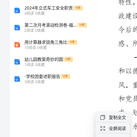
条
2024年立式车工安全职责
感、所悟。
付费
例
4
阅读
0
收藏
一、
准
第二次月考滚动检测卷-福建厦门市翔安第一中学物理八年级下册从粒子到宇宙专题训练练习题（含答案详解）
付费
2
阅读
0
收藏
则
用计算器求锐角三角比
付费
心
10
阅读
0
收藏
得
幼儿园教案奇妙的圆
付费
近
1
阅读
0
收藏
期，
-学校团委述职报告
付费
3
阅读
0
收藏
按
照
矿
复制全文
发
全屏阅读
〔____〕
1、