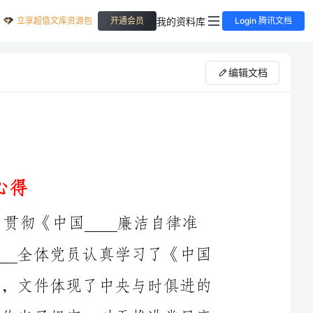
立享超值文库资源包
我的资料库
开通会员
Login 腾讯文档
编辑文档
近期，按照矿发〔____〕____《____开展学习贯彻《中国____廉洁自律准
则》等两项党内规则____》要求，运输区党总支____全体党员认真学习了《中国
____廉洁自律准则》和《中国____纪律处分条例》，文件体现了中央与时俱进的
特性，并且从工作到生活全面、详细的对党员行为作出了规定，对于推进党风廉
政建设和____斗争具有十分重要的意义。通过学习，并结合自己的工作，使我对
今后的工作有了进一步的认识和体会，下面就谈谈通过此次学习我的所学、所