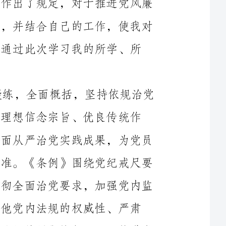
对____下发文件的认识。《准则》高度凝练，全面概括，坚持依规治党
和以德治党相结合，紧扣廉洁自律主题，重申党的理想信念宗旨、优良传统作
风，重在立德，是对党章规定的具体化，体现了全面从严治党实践成果，为党员
和党员领导干部树立了一个看得见、够得着的高标准。《条例》围绕党纪戒尺要
求，划出了党____和党员不可触碰的底线，对于贯彻全面治党要求，加强党内监
督，永葆党的先进性和纯洁性，切实维护党章和其他党内法规的权威性、严肃
性，保证党的路线、方针、政策、决议和国家法律法规的贯彻执行，深入推进党
首先要以身作则，廉洁自律，做到对党忠诚。要真正敬畏权力，做到个人