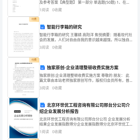
的
及参考答案【典型题】 第一部分 单选题(50题) 1、在计
算齿轮的弯曲强度时，把齿轮看作一悬臂梁，并假定全
1
阅读
0
收藏
部载荷作用于轮齿的( )，以这时的齿
一
付费
年
智能行李箱的研究
智能行李箱的研究 王馨婧 高阳洋 焦悦摘要：随着现代社
里，
会的发展，人们对自由自我的意识越来越强，所以独自
旅行的人们越来越多并且越来越频繁。而教育行业的不
您
3
阅读
0
收藏
断改革，外出求学的学子也越来越多。而由于外
对
付费
独家原创-企业清理整顿收费实施方案
我
独家原创:企业清理整顿收费实施方案 尊敬的 朋友： 此
产
篇文章由本站老师独家原创写作，版权归会员所有，普
通vip会员无权查看，服务咨询电话：0825-6698000。
3
阅读
0
收藏
生
了
北京环世优工程咨询有限公司邢台分公司介
绍企业发展分析报告
巨
北京环世优工程咨询有限公司邢台分公司 企业发展分析
大
结果企业发展指数得分企业发展指数得分北京环世优工
程咨询有限公司邢台分公司综合得分说明：企业发展指
1
阅读
0
收藏
的
数根据企业规模、企业创新、企业风险、企业活力四个
维度