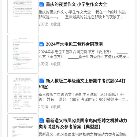
再次向您表达我最
挚
重庆的夜景作文 小学生作文大全
的
xxx敬上
重庆的夜景作文 小学生作文大全 我在一个的城市里，
那就是――， 重庆最美的就是它那晚上的夜景了；每
感
当夜幕降临的时候，重庆的灯就像儿一样，在黑漆漆的
8
阅读
0
收藏
夜晚上盛开了；刹时整个重庆都亮了起来，倪虹灯一
谢
和
2024年水电包工包料合同范例
2024年水电包工包料合同范例甲方（委托方）：_______
衷
乙方（承包方）：_______鉴于甲方委托乙方进行水电安
装及材料供应，双方经充分协商，达成以下合同条款：
6
阅读
0
收藏
心
第一章 工程概况第一条 工程名称工程
的
新人教版二年级语文上册期中考试题(A4打
祝
印版)
新人教版二年级语文上册期中考试题（A4打印版）班
福。
级： 姓名： 满分：100分 考试时间：90分钟题序一二三
四五六七八九总分得分一、 看拼音，写词语。 lónɡ
2
阅读
0
收藏
在
chuán
过
最新遵义市凤冈县国家电网招聘之机械动力
类考试题库及参考答案【典型题】
去
最新遵义市凤冈县国家电网招聘之机械动力类考试题库