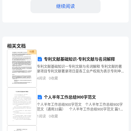
您
继续阅读
好！
首
先
我
相关文档
要
难以言喻的珍贵礼物。
付费
专利文献基础知识-专利文献与名词解释
向
专利文献基础知识一专利文献与名词解释 专利文献的著
您
录项目专利文献著录项日是各工业产权局为表示专利申
请或其他工业产权保护种类申 请的技术、经济信息以及
4
阅读
0
收藏
表
可供查询的信息线索而编制的项冃。其通常出现在各国
专
达
个人半年工作总结900字范文
我
个人半年工作总结900字范文 个人半年工作总结900字
一切汲取成长，不负您的期望。
范文（通用33篇） 个人半年工作总结900字范文 篇1
最
时光荏苒，岁月如梭，刹那间我们的时间已经过去了一
1
阅读
0
收藏
半多，20xx年注定是不一样的一
衷心感谢！
真