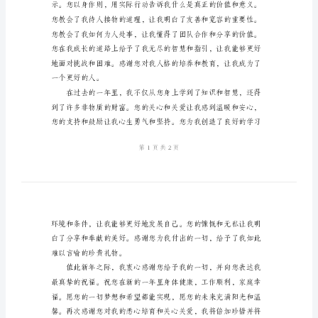
准
版
信，向您表达我最深
本
2024
年
感
谢
信
格
我在学习和成长中不断进步。
式
手
写