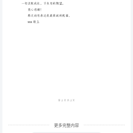
标
准
版
本
一个更好的人。
尊
敬
的
xxx
先
生/
女
士：
更多完整内容