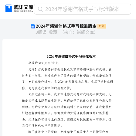
2024
2024年感谢信格式手写标准版本
年
2024年感谢信格式手写标准版本
付费
感
3
阅读
收藏
（
来自
：
尚阅文库
）
谢
信
格
式
手
写
尊敬的xxx先生/女士：
标