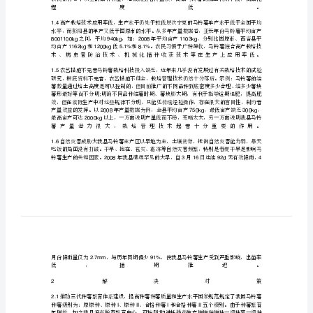
展
中
1.2
的
问
题
1.3
与
对
767
策
2-3
2
-
农
1.4