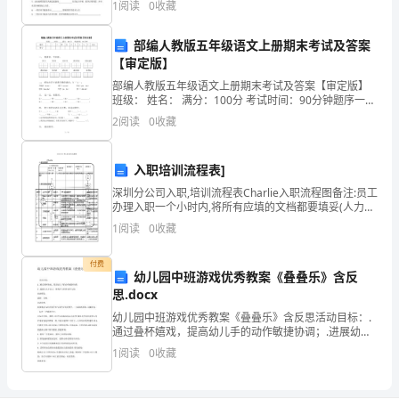
1
阅读
0
收藏
2.5
存
在
部编人教版五年级语文上册期末考试及答案
【审定版】
的
部编人教版五年级语文上册期末考试及答案【审定版】
班级： 姓名： 满分：100分 考试时间：90分钟题序一二
问
三四五六七八九十总分得分一、 看拼音，写词语。shì yí
2.6“
2
阅读
0
收藏
bá
题
1.1
入职培训流程表]
深圳分公司入职,培训流程表Charlie入职流程图备注:员工
种
办理入职一个小时内,将所有应填的文档都要填妥(人力资
源监督)入职流程说明表编号工作步骤负责人HR底线要求
薯
1
阅读
0
收藏
底线完成时间1提交入职材料入职员工入
繁
付费
幼儿园中班游戏优秀教案《叠叠乐》含反
育
思.docx
幼儿园中班游戏优秀教案《叠叠乐》含反思活动目标：.
体
通过叠杯嬉戏，提高幼儿手的动作敏捷协调；.进展幼儿
专注力，嬉戏中与同伴协作力量；活动预备：叠杯、音
系
1
阅读
0
收藏
响。活动过程：热身操幼儿在音乐伴奏与老师示范引带
下，
不