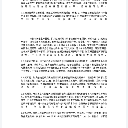
林
1162kg1200kg5.1%8.1%
学
1.5
类
宁
;
南
2000kg
山
区
1.6
马
铃
薯
产