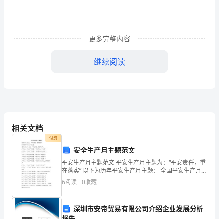
业
发
展
更多完整内容
中
继续阅读
的
2.7mm91%
问
题
2
与
相关文档
2.1
对
付费
“
安全生产月主题范文
策
平安生产月主题范文 平安生产月主题为：“平安责任，重
在落实” 以下为历年平安生产月主题： 全国平安生产月主
-
题：“平安开展、预防为主”。 xx年第八个平安生产月主
6
阅读
0
收藏
题：“关爱生命，平安开展“ xx年第七个
农
2.2
林
深圳市安帝贸易有限公司介绍企业发展分析
报告