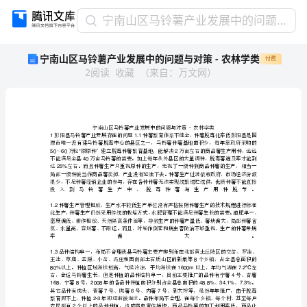
宁
宁南山区马铃薯产业发展中的问题与对策 - 农林学类
南
宁南山区马铃薯产业发展中的问题与对策 - 农林学类
付费
山
2
阅读
收藏
（
来自
：
万文网
）
区
马
铃
薯
产
11.1
业
发
40
25%