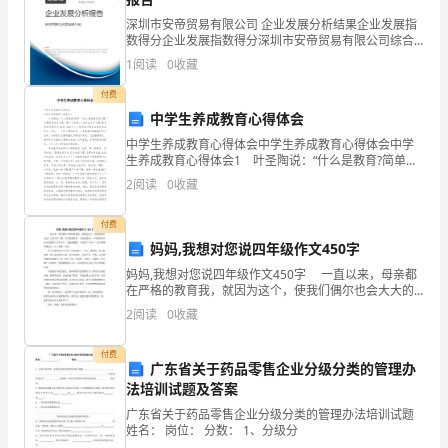
学
深圳市安帝贸易有限公司 企业发展分析结果企业发展指
数得分企业发展指数得分深圳市安帝贸易有限公司综合
类
得分说明：企业发展指数根据企业规模、企业创新、企
1
阅读
0
收藏
业风险、企业活力四个维度对企业发展情况进行评价。
1
该企
付费
彭
中学生养成教育心得体会
阳
中学生养成教育心得体会中学生养成教育心得体会中学
生养成教育心得体会1 叶圣陶说：“什么是教育?简单一
句话，就是要养成习惯”。习惯的养成并不是一朝一夕的
县
2
阅读
0
收藏
事,一旦养成了坏习惯,就会使你受害终生;相反
马
付费
妈妈,我想对您说四年级作文450字
2.3
铃
妈妈,我想对您说四年级作文450字 一直以来，母亲都
薯
在严格的教育我，就因为这个，使我们偶尔也会大大的
大吵一翻。但另我最惊讶、又难过的是——母亲原来以
2
阅读
0
收藏
产
前可是遭受了许许多多、无数的遭遇、才熬到了今天—
2.4
业
付费
广东省关于药品零售企业分级分类的管理办
法培训试题及答案
开
广东省关于药品零售企业分级分类的管理办法培训试题
展
姓名： 岗位： 分数： 1、分级分