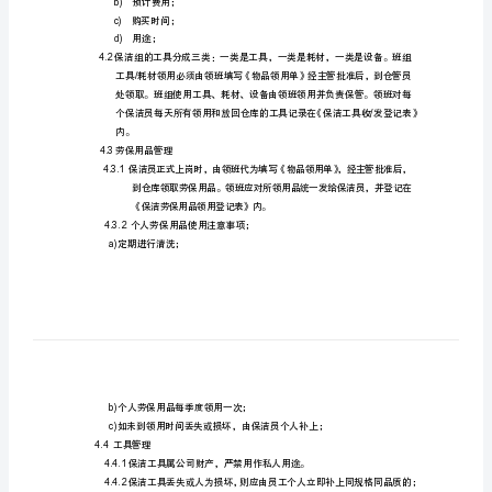
2、适用范围
保
适用于物业部保洁组的工具管理。
洁
3、职责
工
3.2保洁领班具体负责工具管理。
具
3.3保洁领班负
管
4、程序要点
理
作
业
流
程
1、
b)预计费用；
目
c)购买时间；
d)用途；