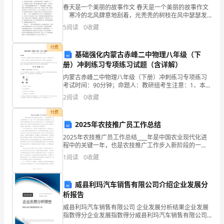
适
春天是一个美丽的故事作文 春天是一个美丽的故事作文
《保洁工具借用登记表》上。
寒冷的北风肆意地刮着，光秃秃的树枝在风中瑟瑟发
用
抖。操场上，小草已枯黄，鸟儿也不见踪影。 望着窗
4.5.2公用工具使用注意事项：
5
阅读
0
收藏
外，这分外肃杀的景象使我打了个寒颤。同学们都穿
范
付费
基础强化内蒙古赤峰二中物理八年级（下
围
册）冲刺练习专项练习试题（含详解）
——对各转动部位加注润滑油；
适
内蒙古赤峰二中物理八年级（下册）冲刺练习专项练习
考试时间：90分钟；命题人：教研组考生注意：1、本卷
用
分第I卷（选择题）和第Ⅱ卷（非选择题）两部分，满分
2
阅读
0
收藏
100分，考试时间90分钟2、答卷前，考生务必用
于
付费
2025年农技推广员工作总结
物
——检查或整修接线头；
2025年农技推广员工作总结____年是中国农业现代化进
业
程中的关键一年，也是农技推广工作步入新阶段的一
——调整机械间隙至合理位置；
年。在这一年中，我作为本市的一名农技推广员，全面
1
阅读
0
收藏
负责农田种植业和农产品加工业的技术推广工作。我的
部
——清洁外表，必要时涂上防锈油；
目
保
——拧紧所有紧固螺栓。
威县利玛汽车销售有限公司介绍企业发展分
析报告
洁
威县利玛汽车销售有限公司 企业发展分析结果企业发展
组
指数得分企业发展指数得分威县利玛汽车销售有限公司
综合得分说明：企业发展指数根据企业规模、企业创