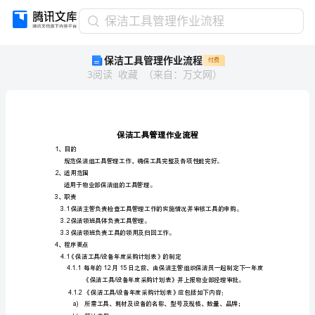
保
保洁工具管理作业流程
洁
保洁工具管理作业流程
付费
工
3
阅读
收藏
（
来自
：
万文网
）
具
管
理
作
业
流
1、目的
程