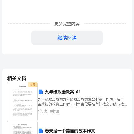
保
工
具
更多完整内容
完
继续阅读
整
b)个人劳保用品每季度领用一次；
及
各
4.4工具管理
项
相关文档
性
付费
九年级政治教案_61
能
九年级政治教案九年级政治教案集合七篇 作为一名辛
苦耕耘的教育工作者，时常会需要准备好教案，编写教
完
案助于积累教学经验，不断提高教学质量。教案应该怎
1
阅读
0
收藏
工具将责令其立即补齐。
么写呢？下面是小编为大家整理的九年级政治教案7篇，
好。
4.5保洁员公用工具管理
2、
春天是一个美丽的故事作文