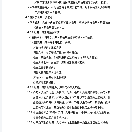
的
规
范
保
洁
内。
组
4.3劳保用品管理
工
4.3.1
具
《保洁劳保用品领用
管
4.3.2个人劳保用品使用注意事项；
理
a)定期进行清洗；
工
作，
确