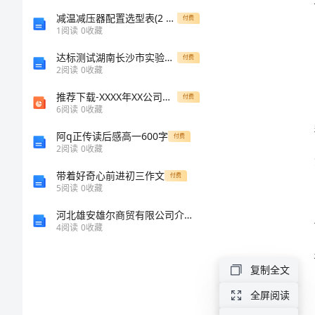
半
减温减压器配置选型表(2 011-7-14)
付费
1
阅读
0
收藏
年
达标测试湖南长沙市实验中学数学七年级上册一元一次方程综合测评试题（详解）
付费
2
阅读
0
收藏
述
推荐下载-XXXX年XX公司包装培训基础教材44页 精品
付费
6
阅读
0
收藏
职
阿q正传读后感高一600字
付费
报
2
阅读
0
收藏
带着好奇心前进初三作文
告
付费
5
阅读
0
收藏
六
河北雄安雄尔商贸有限公司介绍企业发展分析报告
4
阅读
0
收藏
年
级
复制全文
语
全屏阅读
文