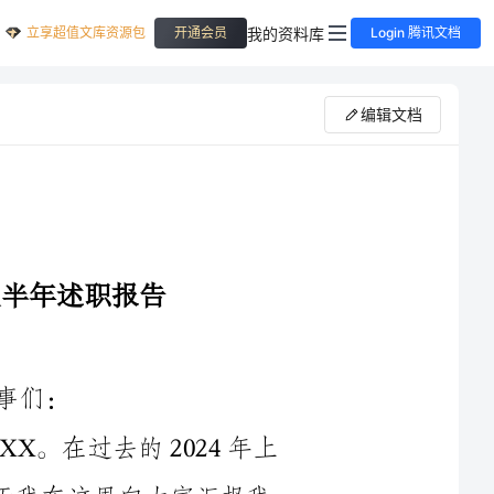
立享超值文库资源包
我的资料库
开通会员
Login 腾讯文档
编辑文档
大家好！我是XX学校六年级语文教师XX。在过去的2024年上
半年，我有幸担任六年级语文教师一职，今天我在这里向大家汇报我