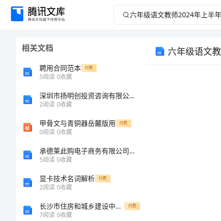
六
年
相关文档
六年级语文教
级
聘用合同范本
付费
语
5
阅读
0
收藏
深圳市扬明创投资咨询有限公司介绍企业发展分析报告
文
2
阅读
0
收藏
教
甲骨文与青铜器岳麓版用
付费
0
阅读
0
收藏
师
承德莱此购电子商务有限公司介绍企业发展分析报告
5
阅读
0
收藏
2024
显卡技术名词解析
付费
年
2
阅读
0
收藏
长沙市住房和城乡建设中心公开招考5名工作人员同步测试模拟卷第74版
付费
上
7
阅读
0
收藏