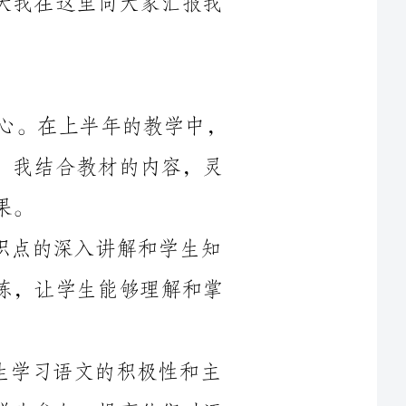
作为一名语文教师，教学是我工作的核心。在上半年的教学中，
我主要负责教授《语文》课程的知识和技能。我结合教材的内容，灵
1.注重基础知识的讲解：我注重课堂知识点的深入讲解和学生知
识的巩固。通过多种形式的讲解、示范和操练，让学生能够理解和掌
2.激发学生的学习兴趣：我注重调动学生学习语文的积极性和主
动性。我设计了丰富多彩的教学活动，引导学生参与，提高他们对语
3.培养学生的综合素质：我注重培养学生的综合素质，特别是语
言表达和写作能力。我通过开展作文比赛、朗诵比赛等活动，激发学