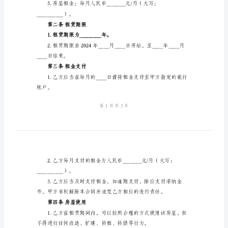
同
书
2024
年
达成以下协议：
兰
第一条房屋基本信息
州
市
房
屋
出
租
合