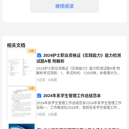
继续阅读
同
编
号：
2024-
__________）。
相关文档
XXXX
付费
出
2024护士职业资格证《实践能力》能力检测
试题A卷 附解析
租
2024护士职业资格证《实践能力》能力检测试题A卷 附
第四条房屋使用
解析考试须知：1、考试时间：120分钟，本卷满分为
方
380分。 2、请首先按要求在试卷的指定位置填写您的姓
1
阅读
0
收藏
名、准考证号等信息。 3、请仔细阅读各种题
（甲
付费
方）：
2024年系学生管理工作总结范本
2024年系学生管理工作总结范本2024年系学生管理工作
________________（详
总结一、工作概述在2024年，我担任系学生管理工作，
负责整个系学生的管理和服务工作。通过一年的努力，
1
阅读
0
收藏
细
我们取得了一些积极的成果，同时也面临了一些挑
并负责相应的日常维修工作。
联
第五条房屋维护和修缮