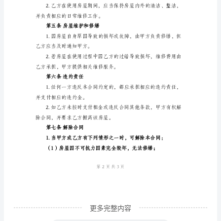
__________）。
同
第二条租赁期限
书
1.租赁期限为________年。
兰
州
市
____日结束。
房
第三条租金支付
屋
出
账户。
租
合
同
书
更多完整内容
合