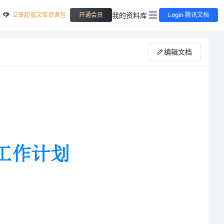
立享超值文库资源包
我的资料库
开通会员
Login 腾讯文档
编辑文档
接任会计29班这是第四个学期开始了，有了上几个学期这个班的'