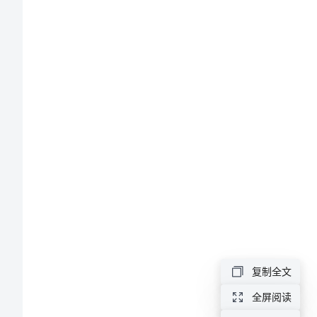
计
划
高
职
新
班
主
任
教
学
复制全文
工
全屏阅读
作
环境。