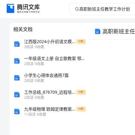
高
职
相关文档
高职新班主任
新
江西版2024小升初语文模拟考试试卷 附答案
付费
班
3
阅读
0
收藏
一年级语文上册 自立歌教案 鄂教版
主
2
阅读
0
收藏
任
小学生心得体会通用7篇
2
阅读
0
收藏
教
工作总结_876709_远程培训学习总结格式
付费
2
阅读
0
收藏
学
九年级物理 欧姆定律教案 苏科版
付费
工
11
阅读
0
收藏
作