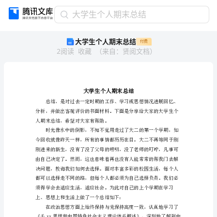
大
大学生个人期末总结
学
大学生个人期末总结
付费
生
2
阅读
收藏
（
来自
：
贤阅文档
）
个
人
期
末
总
结
大