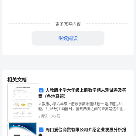
想
情
更多完整内容
况
继续阅读
进
展
回
忆、
相关文档
分
人教版小学六年级上册数学期末测试卷及答
析，
案（各地真题）
并
人教版小学六年级上册数学期末测试卷一.选择题(共8
题，共16分)1.画圆时，圆规两脚之间的距离是这个圆的
做
（ ）。 A.直径 B.半径 C.周长2.一筐苹果，第一次
2
阅读
0
收藏
出
周口爱俭商贸有限公司介绍企业发展分析报
告