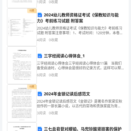
享
1
阅读
0
收藏
她由远处朝着墙壁上的穿衣镜走去，发现衣服上的“
给
付费
2024幼儿教师资格证考试《保教知识与能
力》考前练习试题 附答案
大
心就好。
2024幼儿教师资格证考试《保教知识与能力》考前练习
家
试题 附答案注意事项：1、考试时间：120分钟，本卷满
分为150分。 2、请首先按要求在试卷的指定位置填写您
4
阅读
0
收藏
的
的姓名、准考证号等信息。 3、请仔细阅读
大
三字经阅读心得体会_1
学
三字经阅读心得体会三字经阅读心得体会11篇 当我们
备受启迪时，心得体会是很好的记录方式，这样可以帮
生
助我们总结以往思想、工作和学习。应该怎么写才合适
6
阅读
0
收藏
呢？以下是小编整理的三字经阅读心得体会，希望对大
家
个
付费
人
2024年金锁记读后感范文
2024年金锁记读后感范文《金锁记》是著名作家梁实秋
期
创作的一部长篇小说，以古代的官场和贵族家庭为背
景，通过讲述主人公金令维从官场败落到家族衰落的故
3
阅读
0
收藏
末
事，展现了封建社会的黑暗与腐败。读完《金锁记》，
我深受
总
三七总皂苷对顺铂、马兜铃酸肾损害的保护