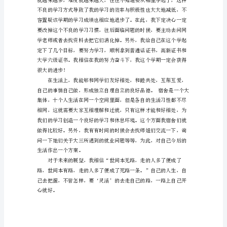
过
去
一
定
时
约自己。
期
的
工
作、
学
习
或
思