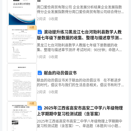
客
周口爱俭商贸有限公司 企业发展分析结果企业发展指数
观
得分企业发展指数得分周口爱俭商贸有限公司综合得分
说明：企业发展指数根据企业规模、企业创新、企业风
2
阅读
0
收藏
评
险、企业活力四个维度对企业发展情况进行评价。该企
业的
付费
价
很大的进步！
滚动提升练习黑龙江七台河勃利县数学人教
版七年级下册数据的收集、整理与描述章节测评
的
试卷（含答案解析）
黑龙江七台河勃利县数学人教版七年级下册数据的收
书
集、整理与描述章节测评 考试时间：90分钟；命题人：
教研组考生注意：1、本卷分第I卷（选择题）和第Ⅱ卷
1
阅读
0
收藏
（非选择题）两部分，满分100分，考试时间90分钟2
面
材
献血的动员倡议书
献血的动员倡议书关于献血的动员倡议书 在不断进步
料。
的时代，倡议书与我们的生活息息相关，倡议书有利于
倡议者交代清楚倡议活动的原因，以及当时的各种背景
下
2
阅读
0
收藏
事实。一听到写倡议书就拖延症懒癌齐复发？以下是小
编
面
付费
2025年江西省高安市高安二中学八年级物理
是
上学期期中复习检测试题（含答案）
生活作出一个方案。
2025年江西省高安市高安二中学八年级物理上学期期中
分
复习检测试题（含答案）一、单选题（本题共10小题，
每题3分，共30分）1、甜甜穿了新衣服到外婆家去，当