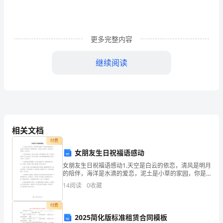
这
泪
更多完整内容
可
以
继续阅读
凝
结
成
珍
相关文档
付费
珠，
女朋友生日祝福语感动
变
女朋友生日祝福语感动1.天空是白云的依恋，清风是明月
的陪伴，海洋是水滴的爱恋，泥土是小草的家园，你是
成
我的思念。亲爱的，此情不变，爱你永远！亲爱的，生
14
阅读
0
收藏
日快乐！2.没有华丽的词，没有动人的曲，没有欢腾的生
永
小花，开在深谷。
付费
久
2025简化版标准租赁合同模板