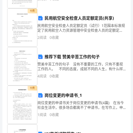
作中，我们坚持以学生为中心，注重培养学生的
园
付费
民用航空安全检查人员定额定员(共享)
里
会，甚至联名签名的张狂？
民用航空安全检查人员定额定员（试行）1范围本标准规
正
定了民用航空人力资源管理中安全检查人员的定额定
员。本标准适用于民航安全检查机构的劳动定额定员管
2
阅读
0
收藏
在
理。2规范性引用文件下列文件中的条款通过本标准的引
用而
大
推荐下载 赞美辛苦工作的句子
兴
赞美辛苦工作的句子 没有不重要的工作，只有不重视
工作的人。 不同的态度，成就不同的人生，有什么样
土
的态度就会产生什么样的行为，从而决定不同的结
4
阅读
0
收藏
果。 下面是 1、只要不放弃努力和追求，小草也有点
木。
缀
付费
老
岗位变更的申请书_1
房
岗位变更的申请书关于岗位变更的申请书(4篇) 在当今
社会生活中，很多场合都离不了申请书，在写作上，申
子
请书也具有一定的格式。那么一般申请书是怎么写的
1
阅读
0
收藏
呢？下面是小编整理的关于岗位变更的申请书，供大家
参
留