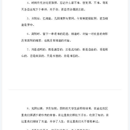
大学毕业斗志赠言1
毕
业
斗
的纪念。
志
赠
言
大
形手势？
学
毕
业
斗
志
赠