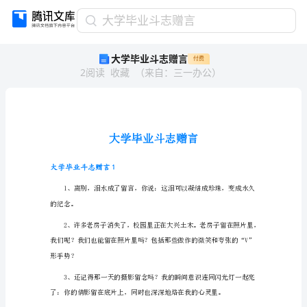
大
大学毕业斗志赠言
学
大学毕业斗志赠言
付费
毕
2
阅读
收藏
（
来自
：
三一办公
）
业
斗
志
赠
言
大
学