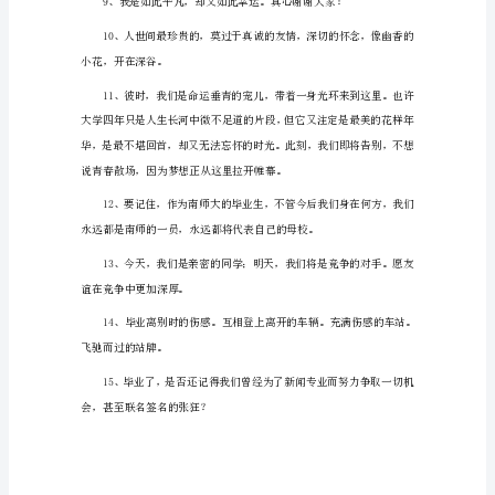
言
1
1、
逢是梦中。
离
别，
泪
没有离别的痛苦
水
成
了
留
言，
你
说：