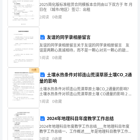
2025简化版标准租赁合同模板本合同由以下双方于 年 月
的
日在 （城市/地区）签订：出租
纪
2
阅读
0
收藏
念。
友谊的同学录相册留言
2、
友谊的同学录相册留言关于友谊的同学录相册留言 友
许
谊是两颗心真诚相待，而不是一颗心对另一颗心的敲
打，关于友谊的同学录相册留言。下面有YJBYS小编整理
1
阅读
0
收藏
的关于友谊的同学录相册留言，欢迎阅读!
多
付费
老
土壤水热条件对祁连山荒漠草原土壤CO_2通
量的影响
房
土壤水热条件对祁连山荒漠草原土壤CO_2通量的影响?
子
土壤水热条件对祁连山荒漠草原土壤 CO通量的影响 2 1 ,
2 1 , 21 , 2 1 , 2 1 , 2 常宗强 ,冯 司建华 ,苏永红 ,
1
阅读
0
收藏
谊在竞争中更加深厚。
消
失
2024年地理科目年度教学工作总结
了，
2024年地理科目年度教学工作总结____年地理科目年度
教学工作总结一、工作概述____年是地理科目教学工作的
飞驰而过的站牌。
关键年份，教学任务繁重，也面临许多挑战。在教学工
校
2
阅读
0
收藏