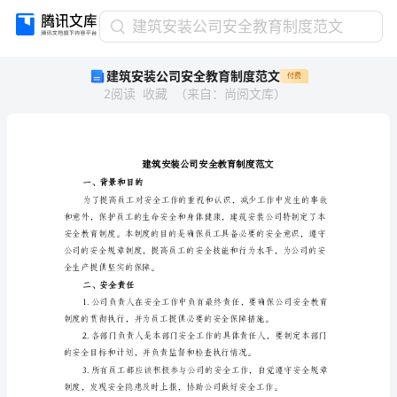
建
建筑安装公司安全教育制度范文
筑
建筑安装公司安全教育制度范文
付费
安
2
阅读
收藏
（
来自
：
尚阅文库
）
装
公
司
安
全
教
一、背景和目的
育