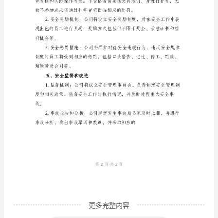
全
教
育
制
度
范
文
一、
背
危险因素，以及相应的应急
景
和
目
更多完整内容
的