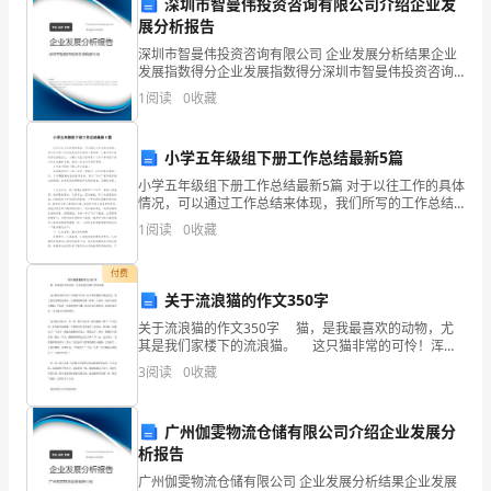
深圳市智曼伟投资咨询有限公司介绍企业发
视
展分析报告
升机会等。
深圳市智曼伟投资咨询有限公司 企业发展分析结果企业
和
发展指数得分企业发展指数得分深圳市智曼伟投资咨询
有限公司综合得分说明：企业发展指数根据企业规模、
认
1
阅读
0
收藏
企业创新、企业风险、企业活力四个维度对企业发展情
况进
识，
小学五年级组下册工作总结最新5篇
解除劳动合同等。
减
小学五年级组下册工作总结最新5篇 对于以往工作的具体
情况，可以通过工作总结来体现，我们所写的工作总结
五、安全监督和改进
少
是有机会被别人看到的，认真对待才能更好地展现自
1
阅读
0
收藏
己，小编今天就为您带来了小学五年级组下册工作总结
工
付费
作
关于流浪猫的作文350字
中
关于流浪猫的作文350字 猫，是我最喜欢的动物，尤
故。
其是我们家楼下的流浪猫。 这只猫非常的可怜！浑身
脏乎乎的，肚子和两侧黑白颜色的毛，背上的毛是黑色
发
3
阅读
0
收藏
的斑点，它的脑袋象皮球一样园，上面有一双水灵灵
生
广州伽雯物流仓储有限公司介绍企业发展分
的
析报告
事
广州伽雯物流仓储有限公司 企业发展分析结果企业发展