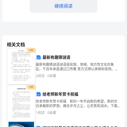
为
继续阅读
了
提
高
员
相关文档
和逃生路线。
付费
工
最新有趣猜谜语
对
最新有趣猜谜语谜语是民族、地域、地方性文化的象
征，千百年来是通过口传教 育方式得以承继和发扬。今
安
天我们就一起来看看最新有趣猜谜语吧!最新有趣猜谜语
2
阅读
0
收藏
1）发廊没生意，吵架发脾气（打一成语）——谜底：无
四、安全考核和奖惩
全
理
付费
工
给老师新年贺卡祝福
给老师新年贺卡祝福 新的一年开启新的希望，新的空
作
白承载新的梦想。拂去岁月之尘，让欢笑和泪水。下面
是小编整理的给老师新年贺卡祝福，欢迎来参考！ 现
的
1
阅读
0
收藏
代汉语（刘老师） 不知道为什么每年都想做第一个
重