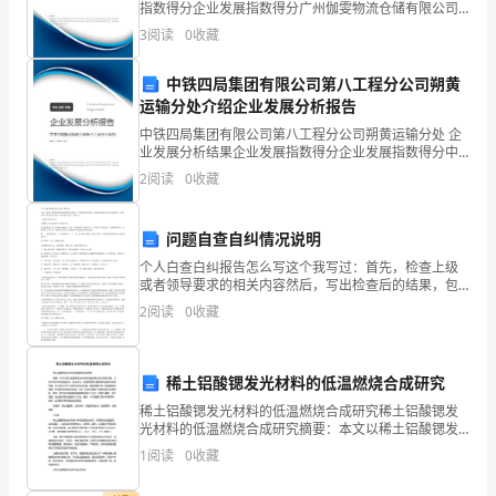
指数得分企业发展指数得分广州伽雯物流仓储有限公司
综合得分说明：企业发展指数根据企业规模、企业创
故
3
阅读
0
收藏
新、企业风险、企业活力四个维度对企业发展情况进行
评价。
和
中铁四局集团有限公司第八工程分公司朔黄
运输分处介绍企业发展分析报告
意
中铁四局集团有限公司第八工程分公司朔黄运输分处 企
外，
业发展分析结果企业发展指数得分企业发展指数得分中
铁四局集团有限公司第八工程分公司朔黄运输分处综合
2
阅读
0
收藏
保
得分说明：企业发展指数根据企业规模、企业创新、企
业风
护
问题自查自纠情况说明
员
个人白查白纠报告怎么写这个我写过：首先，检查上级
或者领导要求的相关内容然后，写出检查后的结果，包
工
括良好的地方以及不足的地方；最后，写出今后应该怎
2
阅读
0
收藏
么做；也可以加个总结，就可以了。一般的大体格式如
的
下：开题
生
稀土铝酸锶发光材料的低温燃烧合成研究
稀土铝酸锶发光材料的低温燃烧合成研究稀土铝酸锶发
命
光材料的低温燃烧合成研究摘要：本文以稀土铝酸锶发
光材料的低温燃烧合成为研究对象，介绍了该材料的组
安
1
阅读
0
收藏
成结构、合成方法、性能表现等方面的研究进展与应用
前景。本