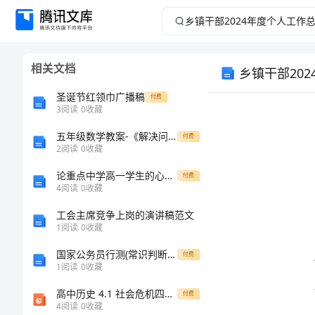
乡
镇
相关文档
乡镇干部20
干
圣诞节红领巾广播稿
付费
部
3
阅读
0
收藏
2024
五年级数学教案-《解决问题的策略-倒推》
付费
2
阅读
0
收藏
年
论重点中学高一学生的心理障碍及疏导策略
付费
4
阅读
0
收藏
度
工会主席竞争上岗的演讲稿范文
1
阅读
0
收藏
个
国家公务员行测(常识判断)真题试卷汇编附答案（综合卷）
付费
人
1
阅读
0
收藏
高中历史 4.1 社会危机四伏和庆历新政课件 新人教版选修1(1)
付费
工
4
阅读
0
收藏