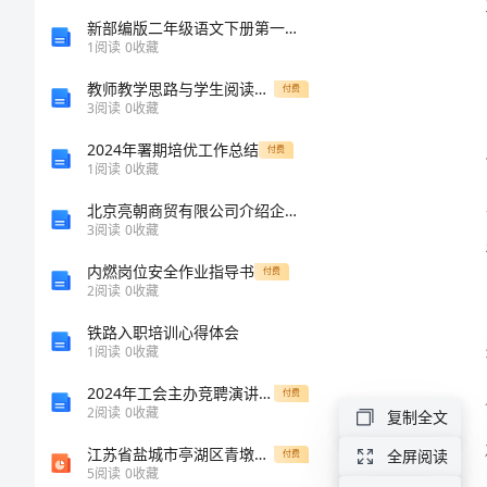
作
新部编版二年级语文下册第一次月考必考题及答案
1
阅读
0
收藏
总
教师教学思路与学生阅读习惯的转变：《回延安》教学案例分析
付费
3
阅读
0
收藏
结
2024年署期培优工作总结
付费
1
阅读
0
收藏
乡
镇
北京亮朝商贸有限公司介绍企业发展分析报告
3
阅读
0
收藏
干
内燃岗位安全作业指导书
付费
部
2
阅读
0
收藏
2024
铁路入职培训心得体会
1
阅读
0
收藏
年
2024年工会主办竞聘演讲报告
付费
度
2
阅读
0
收藏
复制全文
个
江苏省盐城市亭湖区青墩初级中学九年级语文下册《第5课 藤野先生》课件 苏教版
全屏阅读
付费
人
5
阅读
0
收藏