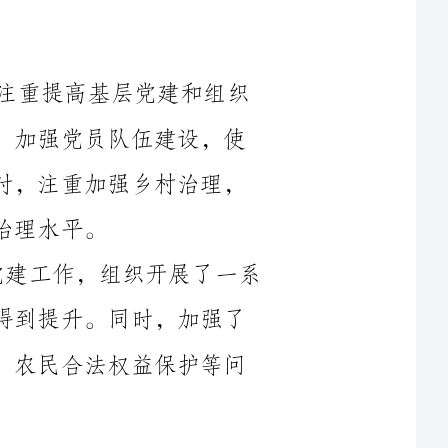
工作的质量和效益。通过开展党员教育培训，加强党员队伍建设，使
党员干部能够更好地发挥先锋模范作用。同时，注重加强乡村治理，
在2024年度的工作中，我加强了基层党建工作，组织开展了一系
列的学习教育活动，使党员的思想政治素质得到提升。同时，加强了
农村社会治理工作，着力解决农村环境保护、农民合法权益保护等问
在2024年度的工作中，我注重推动农村发展，努力促进农村经济
繁荣和农民增收。通过制定农村产业发展规划，引导农民转变思维观
念，推动农业产业化、规模化发展。同时，注重农村基础设施建设，