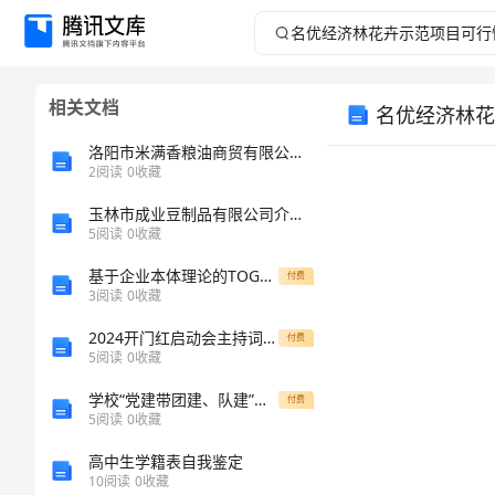
名
优
相关文档
名优经济林花
经
洛阳市米满香粮油商贸有限公司介绍企业发展分析报告
济
2
阅读
0
收藏
玉林市成业豆制品有限公司介绍企业发展分析报告
林
5
阅读
0
收藏
花
基于企业本体理论的TOGAF业务架构元模型研究-管理科学与工程专业毕业论文
付费
3
阅读
0
收藏
卉
2024开门红启动会主持词精编
付费
5
阅读
0
收藏
示
学校“党建带团建、队建”工作实施方案[大全][修改版]
付费
范
5
阅读
0
收藏
高中生学籍表自我鉴定
项
10
阅读
0
收藏
附件3