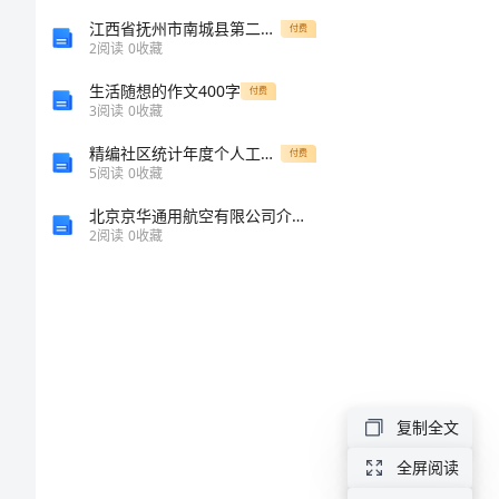
目
江西省抚州市南城县第二中学2024年物理高一上册期末质量检测模拟试题含解析
付费
2
阅读
0
收藏
可
生活随想的作文400字
付费
3
阅读
0
收藏
行
精编社区统计年度个人工作总结 半年度工作总结报告
付费
5
阅读
0
收藏
性
北京京华通用航空有限公司介绍企业发展分析报告
研
2
阅读
0
收藏
1.
究
报
告
复制全文
编
全屏阅读