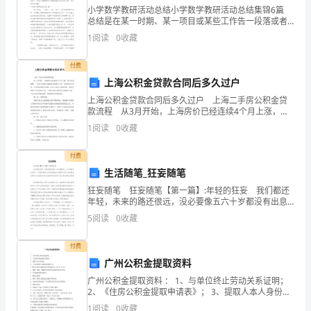
处
小学数学教研活动总结小学数学教研活动总结集锦6篇
眺
总结是在某一时期、某一项目或某些工作告一段落或者
全部完成后进行回顾检查、分析评价，从而得出教训和
1
阅读
0
收藏
一些规律性认识的一种书面材料，他能够提升我们的书
望。
面
付费
发
上海公积金贷款合同后多久过户
现
上海公积金贷款合同后多久过户 上海二手房公积金贷
款流程 从3月开始，上海房价已经连续4个月上涨，房
一
产交易频繁，二手房交易数目也随着市场随之升高，很
1
阅读
0
收藏
多朋友在咨询二手房贷款的相关问题，但是上海房产
个
付费
冰
生活随笔_狂妄随笔
狂妄随笔 狂妄随笔【第一篇】:年轻的狂妄 我们都还
河
年轻，未来的路还很远，没必要像五六十岁都没有出息
的人一样怨声载道；没必要看着别人潇洒而为自己的苦
世
5
阅读
0
收藏
逼生活苦恼；没必要因为别人轻易的成功而自己怎么努
界，
付费
广州公积金提取资料
奔
广州公积金提取资料 ： 1、与单位终止劳动关系证明；
驰
2、《住房公积金提取申请表》； 3、提取人本人身份
证； 4、广州市内银行活期存折或银行卡。 广州住房公
1
阅读
0
收藏