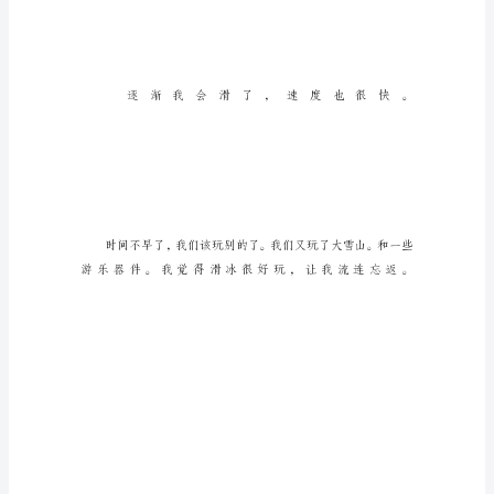
滑
冰
星
期
天，
我
和
哥
哥
爸
爸
去
陶