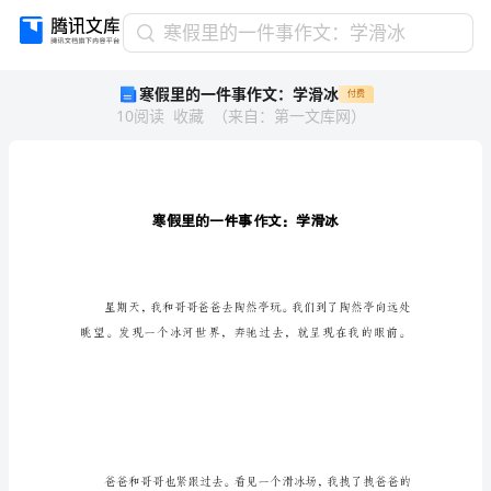
寒
寒假里的一件事作文：学滑冰
假
寒假里的一件事作文：学滑冰
付费
里
10
阅读
收藏
（
来自
：
第一文库网
）
的
一
件
事
作
文：
学