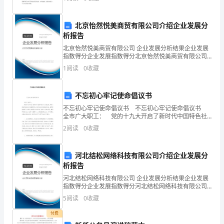
过
积金提取条件及所需材料xx-02-03 10
去，
北京怡然悦美商贸有限公司介绍企业发展分
析报告
就
北京怡然悦美商贸有限公司 企业发展分析结果企业发展
呈
指数得分企业发展指数得分北京怡然悦美商贸有限公司
综合得分说明：企业发展指数根据企业规模、企业创
1
阅读
0
收藏
现
新、企业风险、企业活力四个维度对企业发展情况进行
评价。
在
不忘初心牢记使命倡议书
我
不忘初心牢记使命倡议书 不忘初心牢记使命倡议书
全市广大职工： 党的十九大开启了新时代中国特色社
的
会主义新征程，吹响了新时代接续奋斗的嘹亮号角。我
2
阅读
0
收藏
们来自各条战线的代表，满怀喜悦
眼
河北结松网络科技有限公司介绍企业发展分
前。
析报告
爸
河北结松网络科技有限公司 企业发展分析结果企业发展
指数得分企业发展指数得分河北结松网络科技有限公司
爸
综合得分说明：企业发展指数根据企业规模、企业创
5
阅读
0
收藏
新、企业风险、企业活力四个维度对企业发展情况进行
评价。
和
付费