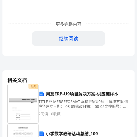
然
亭
更多完整内容
玩。
继续阅读
我
们
到
了
相关文档
陶
付费
然
用友ERP-U9项目解决方案-供应链样本
TITLE \* MERGEFORMAT 幸福世家U9项目 解决方案 供
亭
应链建立日期：-08-05修改日期：-08-05文控编号：
UF_SZ _SS_41017_03_002_M客户项目经理：日
2
阅读
0
收藏
向
远
小学数学教研活动总结_109