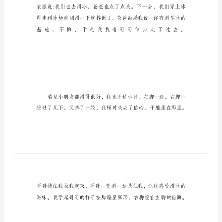
滑
冰
寒
假
里
的
一
件
事
作
文：
学