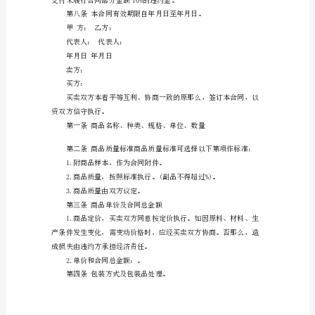
活
合计金额(元)
中
合
第三条交售地点：
作
的
双
按质论价、不得压级压价和提
方
或
多
方
为
保
障