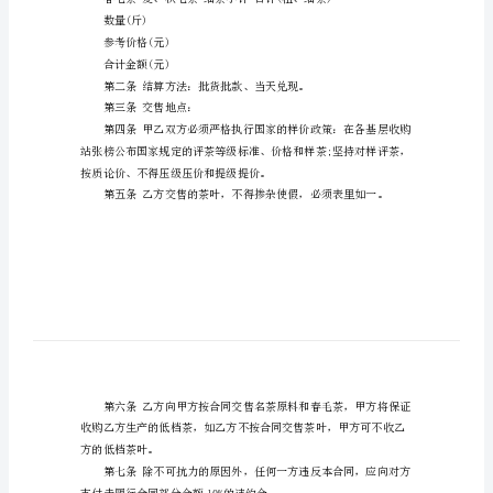
买
范本，希望对您有帮助。
卖
甲方(需方)：
合
地址：邮码：：
同
法定代表人：职务：
范
乙方(供方)：
本
地址：邮码：：
法定代表人：职务：
合
同
是
品名名茶鲜叶
社
会
数量(斤)
生
参考价格(元)