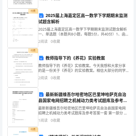
目! 护士自我介绍信 尊敬的某医院领导：
来
付费
成损失由违约方承担经济责任。
2025届上海嘉定区高一数学下学期期末监测
的
试题含解析
2.单价和合同总金额：。
是
2025届上海嘉定区高一数学下学期期末监测试题含解析
一、单选题（本题共8小题，每题5分，共40分）1、函
第四条包装方式及包装品处理。
数的部分图象大致是图中的（ ）A.. B.C. D.2、函数
小
2
阅读
0
收藏
f（x）是定义在R上的奇函数
型
付费
教师指导下的《养花》实验教案
买
教师指导下的《养花》实验教案。今天我想和大家分享
的是一份关于《养花》的实验教案。相信大部分的同学
卖
都喜欢绿植，这次养花实验可以让同学们在自主探究
2
阅读
0
收藏
中，学以致用，同时也可以提高同学们的动手能力和耐
合
心。一、教
同
最新新疆维吾尔哈密地区巴里坤哈萨克自治
县国家电网招聘之机械动力类考试题库及参考答
范
案一套
最新新疆维吾尔哈密地区巴里坤哈萨克自治县国家电网
招聘之机械动力类考试题库及参考答案一套 第一部分 单
本，
选题(50题) 1、普通平键的长度应( )A.稍长于轮毂的长度
1
阅读
0
收藏
B.略短于轮毂的长度C.是轮
希
付费