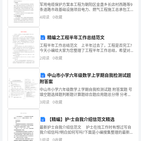
军用电缆保护方案本工程为朝阳区金盏乡长店村西路等9
种
条道路市政基础设施项目电力、燃气工程施工总承包工
卖方：
程。在本单位管井管线施工范围内有直径约15mm的地
文
4
阅读
0
收藏
下军用通信电缆一条，军用电缆位于本单位施工的管井
买方：
管线
本，
精编之工程半年工作总结范文
具
资双方信守执行。
工程半年工作总结范文 上半年过去了，工程是否完工?
备
今天小编给大家为您整理了工程半年工作总结，希望对
大家有所帮助。工程半年工作总结范文一 XX年上半
2
阅读
0
收藏
年，工程部在公司领导的正确带领下，以严谨认真的工
法
律
中山市小学六年级数学上学期自我检测试题
附答案
效
1.附商品样本，作为合同附件。
中山市小学六年级数学上学期自我检测试题 附答案题 号
应。
填空题选择题判断题计算题综合题应用题总分得 分考试
须知：
3
阅读
0
收藏
下
3.商品质量由双方议定。
面
【精编】护ۥ士自我介绍信范文精选
第三条商品单价及合同总金额
是
最新护士自我介绍信范文 护士在找工作时有想过写自
我介绍信吗?明白如何写吗?下面是小编搜集整理的最新护
士自我介绍信范文，欢迎阅读，更多资讯尽在介绍信栏
带
1
阅读
0
收藏