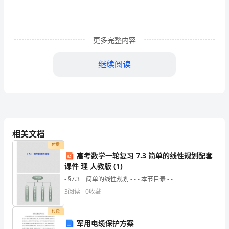
各
自
更多完整内容
的
合
继续阅读
法
权
益
方的低档茶叶。
商
相关文档
付费
量
高考数学一轮复习 7.3 简单的线性规划配套
课件 理 人教版 (1)
填
- §7.3 简单的线性规划 - - - 本节目录 - -
写
甲方：乙方：
3
阅读
0
收藏
的
代表人：代表人：
付费
一
军用电缆保护方案
年月日年月日