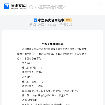
小
小型买卖合同范本
型
小型买卖合同范本
付费
买
2
阅读
收藏
（
来自
：
贤阅文档
）
卖
合
同
范
本
小
型