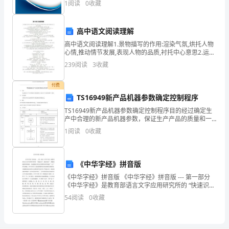
1
阅读
0
收藏
济
新、企业风险、企业活力四个维度对企业发展情况进行
方已付土地出让金5%的违约金。
评价。
南
高中语文阅读理解
高
高中语文阅读理解1.景物描写的作用:渲染气氛,烘托人物
心情,推动情节发展,表现人物的品质,衬托中心意思2.运用
新
描写方法的作用:表现人物性格,反映作品主题3.运用比喻
239
阅读
3
收藏
拟人等修辞的作用:运用了……的修
技
付费
术
TS16949新产品机器参数确定控制程序
TS16949新产品机器参数确定控制程序目的经过确定生
产
产中合理的新产品机器参数，保证生产产品的质量和一
致性。合用范围本程序合用于企业所有新产品机器调试
1
阅读
0
收藏
业
参数确实定。职责3.1技术部负责对换试参数进行确认
开
《中华字经》拼音版
发
《中华字经》拼音版 《中华字经》拼音版 --- 第一部分
《中华字经》是教育部语言文字应用研究所的 “快速识
区
字，提前阅读” 课题的最新科研成果。该成果被立项为全
54
阅读
0
收藏
国教育科学规划“十五”研究课题。《中
实
现