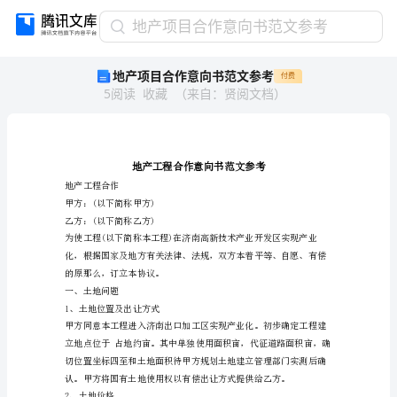
地
地产项目合作意向书范文参考
产
地产项目合作意向书范文参考
付费
项
5
阅读
收藏
（
来自
：
贤阅文档
）
目
合
作
意
向
书
地产工程合作
甲方：(以下简称甲方)
范