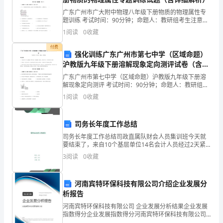
方)
广东广州市广大附中物理八年级下册物质的物理属性专
3竣工时间
题训练 考试时间：90分钟；命题人：教研组考生注意：
为
1、本卷分第I卷（选择题）和第Ⅱ卷（非选择题）两部
1
阅读
0
收藏
分，满分100分，考试时间90分钟2、答卷前，考生
使
付费
强化训练广东广州市第七中学（区域命题）
工
沪教版九年级下册溶解现象定向测评试卷（含答
三、违约责任
程
案详解）
广东广州市第七中学（区域命题）沪教版九年级下册溶
解现象定向测评 考试时间：90分钟；命题人：教研组考
(以
生注意：1、本卷分第I卷（选择题）和第Ⅱ卷（非选择
1
阅读
0
收藏
题）两部分，满分100分，考试时间90分钟2、答卷
下
司务长年度工作总结
简
司务长年度工作总结司政直属队财会人员集训班今天就
称
违约赔偿。
要结束了，来自10个基层单位14名会计人员经过2天紧
张有序的集训，圆满地完成了规定的学习任务。这次集
3
阅读
0
收藏
本
训，依据《基层后勤建设纲要》的要求，努力适应军队
后勤
工
河南宾特环保科技有限公司介绍企业发展分
析报告
程)
规定收回土地使用权。
河南宾特环保科技有限公司 企业发展分析结果企业发展
在
指数得分企业发展指数得分河南宾特环保科技有限公司
综合得分说明：企业发展指数根据企业规模、企业创