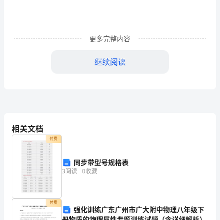
(以
下
简
更多完整内容
称
继续阅读
甲
方)
乙
方：
相关文档
么承担由此给乙方造成的经济损失。
(以
付费
下
同步带型号规格表
间、额度缴纳有关费用。
3
阅读
0
收藏
简
2、工程进度
称
付费
乙
强化训练广东广州市广大附中物理八年级下
入资金进展建立，保证建立进度。
册物质的物理属性专题训练试题（含详细解析）