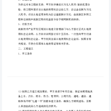
乙方：(以下简称乙方)
文
参
考
的原那么，订立本协议。
一、土地问题
地
1、土地位置及出让方式
产
工
程
合
作
意
2、土地价格
向