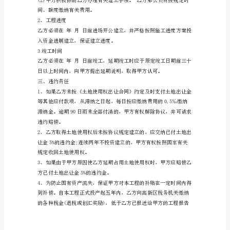
书
范
文
参
3、付款方式
考
地
产
工
程
二、工程建立
合
1、开工条件
作
甲
方：