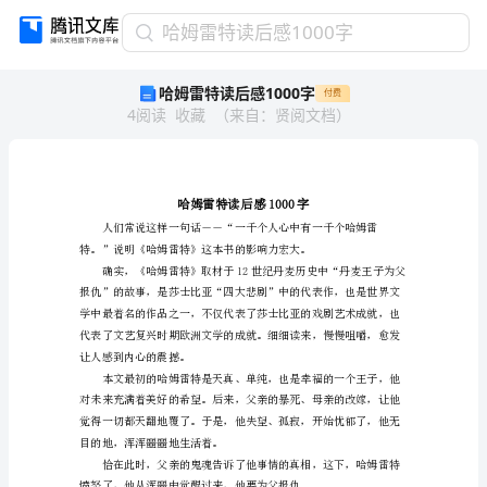
哈
哈姆雷特读后感1000字
姆
哈姆雷特读后感1000字
付费
雷
4
阅读
收藏
（
来自
：
贤阅文档
）
特
读
后
感
1000
字
哈