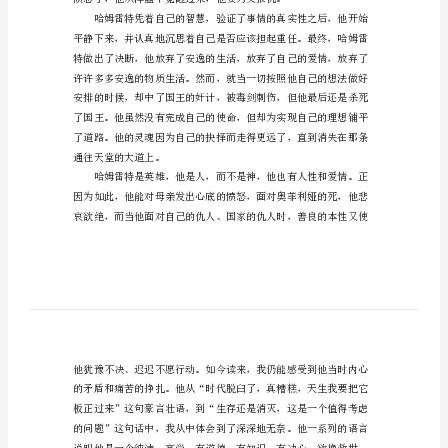
姆
雷
特
读
后
让人感到内心的震撼。
感
1000
字
目的地，浑浑噩噩地生活着。
人
们
常
说