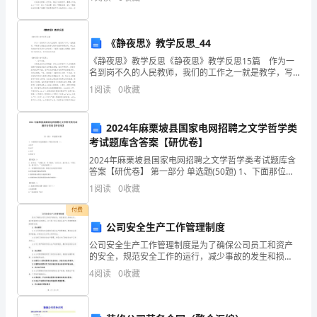
姆
眼的胎记，黑如墨。爸爸妈妈都不喜欢她，
雷
《静夜思》教学反思_44
特》
《静夜思》教学反思《静夜思》教学反思15篇 作为一
取
名到岗不久的人民教师，我们的工作之一就是教学，写
教学反思能总结教学过程中的很多讲课技巧，那么优秀
1
阅读
0
收藏
的教学反思是什么样的呢？下面是小编精心整理的《静
材
于
2024年麻栗坡县国家电网招聘之文学哲学类
考试题库含答案【研优卷】
12
2024年麻栗坡县国家电网招聘之文学哲学类考试题库含
世
答案【研优卷】 第一部分 单选题(50题) 1、下面那位不
是先秦儒家三个最大的人物（）。A.孔子B.孟子C.苟子D.
1
阅读
0
收藏
纪
韩非子【答案】：D2、老子
付费
丹
公司安全生产工作管理制度
麦
公司安全生产工作管理制度是为了确保公司员工和资产
的安全，规范安全工作的运行，减少事故的发生和损
历
失。以下是一份公司安全生产工作管理制度的简要内
4
阅读
0
收藏
容：1. 安全责任1.1 公司领导负责全面推行安全生产管理
制
史