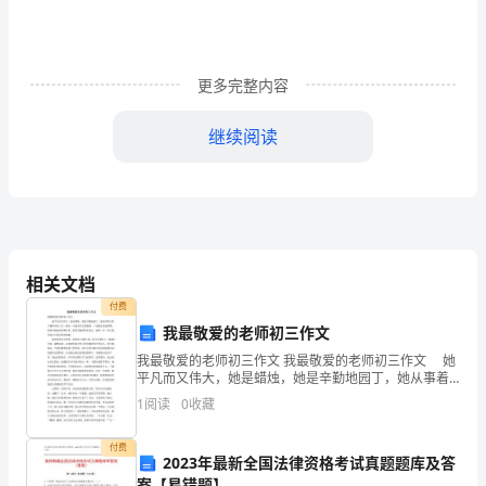
千
个
更多完整内容
哈
姆
继续阅读
雷
特。”
说
相关文档
明
付费
《哈
我最敬爱的老师初三作文
我最敬爱的老师初三作文 我最敬爱的老师初三作文 她
姆
平凡而又伟大，她是蜡烛，她是辛勤地园丁，她从事着
太阳下最神圣的工作。她有一双透着灵光的眼睛，一张
雷
1
阅读
0
收藏
能说会道的嘴，两道弯细而淡的柳叶眉，微笑是她最美
的
特》
付费
2023年最新全国法律资格考试真题题库及答
这
案【易错题】