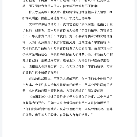
这
样
一
句
话
――“一
通往天堂的大道上。
千
个
人
心
中
有
一