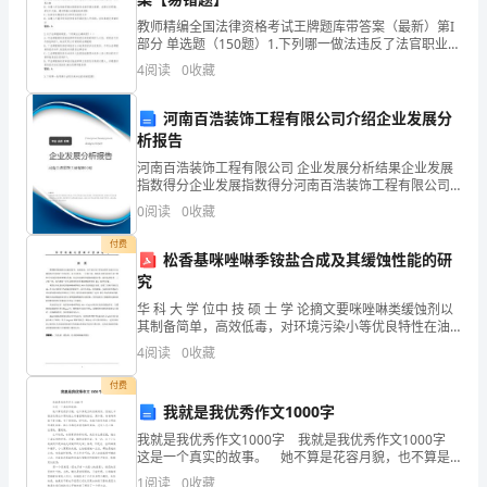
教师精编全国法律资格考试王牌题库带答案（最新）第I
本
部分 单选题（150题）1.下列哪一做法违反了法官职业道
德基本要求？（ ）A: 法官为保证年度结案率，在年底要
书
4
阅读
0
收藏
求已经立案的当事人撤诉，来年再立案B:
的
河南百浩装饰工程有限公司介绍企业发展分
析报告
影
河南百浩装饰工程有限公司 企业发展分析结果企业发展
响
指数得分企业发展指数得分河南百浩装饰工程有限公司
综合得分说明：企业发展指数根据企业规模、企业创
0
阅读
0
收藏
力
新、企业风险、企业活力四个维度对企业发展情况进行
评价。
付费
宏
松香基咪唑啉季铵盐合成及其缓蚀性能的研
究
大。
华 科 大 学 位中 技 硕 士 学 论摘文要咪唑啉类缓蚀剂以
的灵长”这个荣耀的称号！
其制备简单，高效低毒，对环境污染小等优良特性在油
田 CO2腐蚀防护中得到广泛的应用。本文以松香，二乙
4
阅读
0
收藏
烯三胺，烷基化试剂为原料合成了 四种不
确
付费
实，
我就是我优秀作文1000字
我就是我优秀作文1000字 我就是我优秀作文1000字
《哈
这是一个真实的故事。 她不算是花容月貌，也不算是
丑的名副其实。但她比羊脂玉还要白如雪的脸上有着显
1
阅读
0
收藏