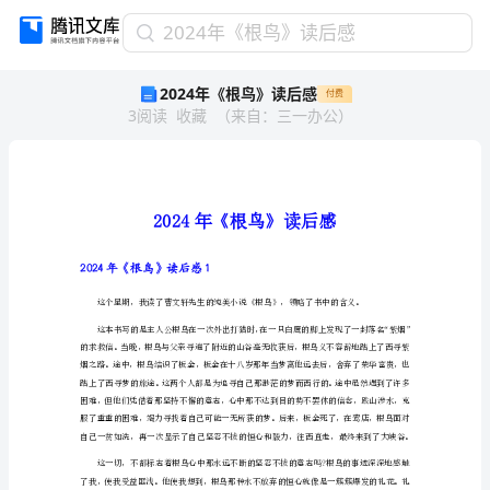
2024
2024年《根鸟》读后感
年
2024年《根鸟》读后感
付费
《根
3
阅读
收藏
（
来自
：
三一办公
）
鸟》
读
后
感
2024
年
《根
鸟》