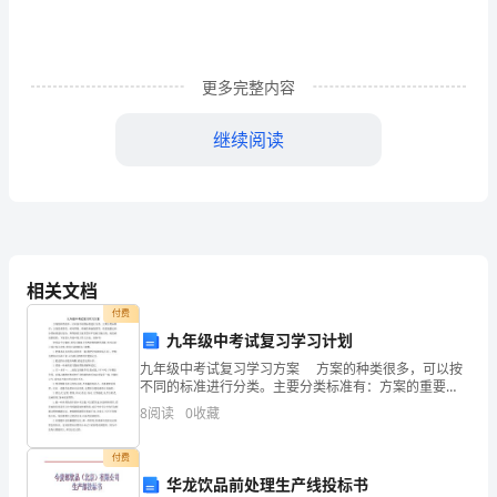
美
小
说
更多完整内容
《根
继续阅读
鸟》，
领
略
了
相关文档
书
付费
对于莫衷一是的评论，我更赞许第一种。
九年级中考试复习学习计划
中
九年级中考试复习学习方案 方案的种类很多，可以按
的
不同的标准进行分类。主要分类标准有：方案的重要
性、时间界限、明确性和抽象性等。但是依据这些分类
8
阅读
0
收藏
含
标准进行划分，所得到的方案类型并不是相互独立的，
而是密
义。
付费
华龙饮品前处理生产线投标书