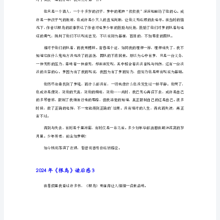
星
期，
我
读
了
亭亭玉立、展翅高飞的白天鹅。
曹
文
攻破一切的困难。
轩
先
2024年《根鸟》读后感2
生
的
纯