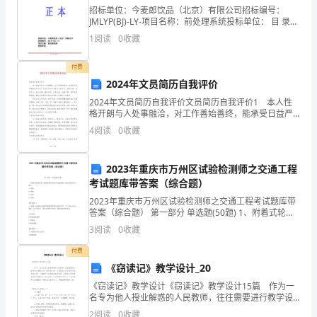
这
招标单位：今麦郎饮品（北京）有限公司招标编号：
JMLYP(BJ)-LY-项目名称：前处理系统投标单位： 目 录第
本
一部分：商务资料1、投标函2、法人代表授权书3、中标
1
阅读
0
收藏
承诺书4、投标一览表5、分项
书
付费
写
2024年文员简历自我评价
的
2024年文员简历自我评价文员简历自我评价1 本人性
格开朗与人处事融洽，对工作善始善终，能承受日益严
是
重的竞争压力，并能在成功与失败中完善自己。活泼开
4
阅读
0
收藏
朗、乐观向上、适应力强、勤奋好学、认真负责、坚毅
主
2023年重庆市万州区试验检测师之交通工程
人
考试题库带答案（综合题）
公
2023年重庆市万州区试验检测师之交通工程考试题库带
常不过。
答案（综合题） 第一部分 单选题(50题) 1、附着式轮廓
根
标用合成树脂类材料做支架或底板时,其抗弯强度应不低
3
阅读
0
收藏
于（ ）。A.30MPaB.3
鸟
付费
月里。少年易老，前尘如梦啊！
《窃读记》教学设计_20
在
《窃读记》教学设计《窃读记》教学设计15篇 作为一
如今桃花落满了
名专为他人授业解惑的人民教师，往往需要进行教学设
一
计编写工作，教学设计是一个系统设计并实现学习目标
2
阅读
0
收藏