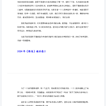
2024年《根鸟》读后感1
读
后
感
2024
年
《根
鸟》
读
后
感
1
这
个