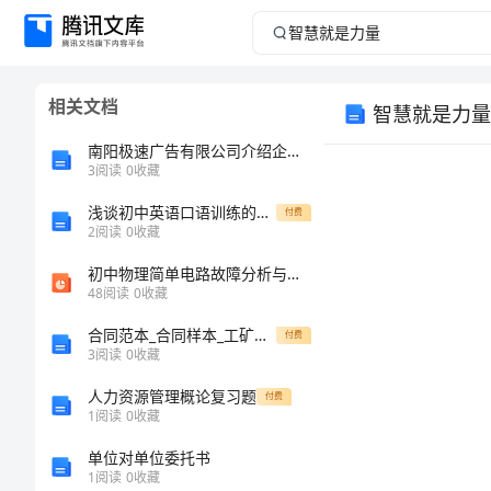
智
慧
相关文档
智慧就是力量
就
南阳极速广告有限公司介绍企业发展分析报告
是
3
阅读
0
收藏
浅谈初中英语口语训练的方法
力
付费
智慧就是力量
2
阅读
0
收藏
量
初中物理简单电路故障分析与检测
48
阅读
0
收藏
棚
合同范本_合同样本_工矿产品合同
付费
拳
3
阅读
0
收藏
畜
人力资源管理概论复习题
付费
1
阅读
0
收藏
僻
单位对单位委托书
橱
1
阅读
0
收藏