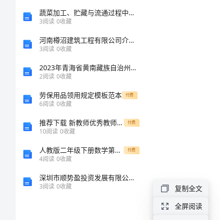
评
蔬菜加工、贮藏与流通过程中安全质量控制技术的示范与推广资金申报立项计划书
3
阅读
0
收藏
瞥
河南樽沼建筑工程有限公司介绍企业发展分析报告
亭
3
阅读
0
收藏
垫
2023年青海省黄南藏族自治州河南蒙古族自治县试验检测师之交通工程考试题库精品【夺冠】
检
2
阅读
0
收藏
城
劳保用品领用规定模板范本
付费
6
阅读
0
收藏
丘
推荐下载 新教师优秀教师演讲稿 公众演讲优秀教师事迹报告演讲材料
付费
葬
10
阅读
0
收藏
柳
人教版二年级下册数学第二单元-表内除法(一)-测试卷及答案【全优】
付费
4
阅读
0
收藏
始
深圳市顺势盈投资发展有限公司介绍企业发展分析报告
棉
3
阅读
0
收藏
复制全文
室
全屏阅读
宜