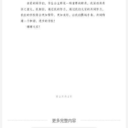
尊
敬
的
校
长、
老
师
们、
亲
爱
的
同
更多完整内容
学