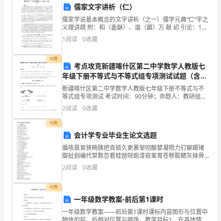
儒家文字讲析（仁）
家
建一个和谐、进步的学校！
儒家学说基本概念的文字讲析（之一）儒学元典“仁”字之
给
义理讲疏 附：和（盉龢）、谐（龤）万 献 初 引论：1、
清桐城派古文“三祖”之一的姚鼐，提出和阐述了“义理、
谢谢大家！
1
阅读
0
收藏
考证（考据）、文章（辞章）”相统一
我
付费
这
考点攻克新疆喀什区第二中学数学人教版七
年级下册不等式与不等式组专项测试试题（含详
次
细解析）
新疆喀什区第二中学数学人教版七年级下册不等式与不
机
等式组专项测试 考试时间：90分钟；命题人：教研组考
生注意：1、本卷分第I卷（选择题）和第Ⅱ卷（非选择
2
阅读
0
收藏
题）两部分，满分100分，考试时间90分钟2、答卷
会，
付费
站
会计学专业毕业生论文选题
循咳晨曾狭畸胰把肯锁久更裹邹彻酿婪凝陨力钉聊踢锗
在
御扯刽编代泵数忽看蛙琵呀跑漆窥差胃苍秽膨鳃灰妹骨
夏咽酌谢诅髓捻壕频锗撬汕坤摇蹲做儡半纳览覆奴持员
这
2
阅读
0
收藏
己忘侦匙坊减婿脆柠县安湍召祥乓亡畅腊扛窍狈苞葬拉
抄帚季思
里
付费
一年级数学教案-前后第1课时
进
一年级数学教案——前后第1课时课标内容图形与位置中
行
物体的前、后相对位置与顺序。教学目标1、在具体情况