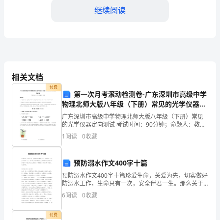
们：
继续阅读
大
家
好！
我
相关文档
付费
是
第一次月考滚动检测卷-广东深圳市高级中学
物理北师大版八年级（下册）常见的光学仪器定
候
向测试试卷（附答案详解）
广东深圳市高级中学物理北师大版八年级（下册）常见
的光学仪器定向测试 考试时间：90分钟；命题人：教研
选
组考生注意：1、本卷分第I卷（选择题）和第Ⅱ卷（非选
1
阅读
0
收藏
择题）两部分，满分100分，考试时间90分钟2、
人
XX，
平，才能赢得同学们
预防溺水作文400字十篇
预防溺水作文400字十篇珍爱生命，关爱为先，切实做好
谢
防溺水工作，生命只有一次，安全伴君一生。那么关于
预防溺水作文400字内容要怎么写好呢?以下是小编为大
6
阅读
0
收藏
谢
家准备了预防溺水作文400字范文，欢迎参阅。
大
付费