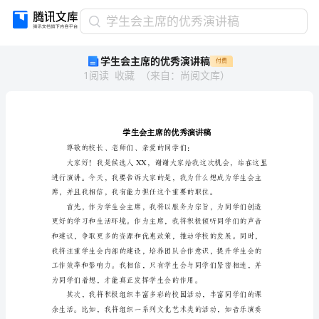
学
学生会主席的优秀演讲稿
生
学生会主席的优秀演讲稿
付费
会
1
阅读
收藏
（
来自
：
尚阅文库
）
主
席
的
优
秀
演
讲