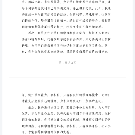
稿
学
生
会
主
席
的
优
秀
演
讲
稿