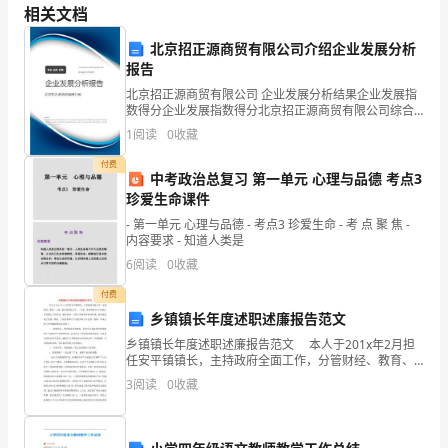
过
相关文档
程。
北京招正源商贸有限公司介绍企业发展分析
报告
在
北京招正源商贸有限公司 企业发展分析结果企业发展指
艰
数得分企业发展指数得分北京招正源商贸有限公司综合
得分说明：企业发展指数根据企业规模、企业创新、企
1
阅读
0
收藏
辛
业风险、企业活力四个维度对企业发展情况进行评价。
该企
付费
的
中考政治总复习 第一单元 心理与品德 考点3
珍爱生命课件
航
- 第一单元 心理与品德 - 考点3 珍爱生命 - 考 点 聚 焦 -
内容要求 - 知道人类是
程
6
阅读
0
收藏
中，
付费
企
乡镇镇长年度述职述廉报告范文
乡镇镇长年度述职述廉报告范文 本人于201x年2月担
业
任安平镇镇长，主持政府全面工作，分管财经、教育、
能收到〃乱拳打死老师傅〃的奇效。
土地、新农村建设工作。一年来，始终坚持学习不放
3
阅读
0
收藏
通
松，认真履行工作职责，廉洁自律，与班子其他领
常