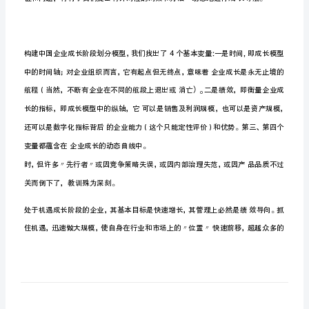
个
阶
段，
3
次
整
合
中
国
企