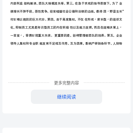
合
关而倒下了，教训殊为深刻。
企
业
成
长
是
企
业
做
更多完整内容
大
继续阅读
做
强
的