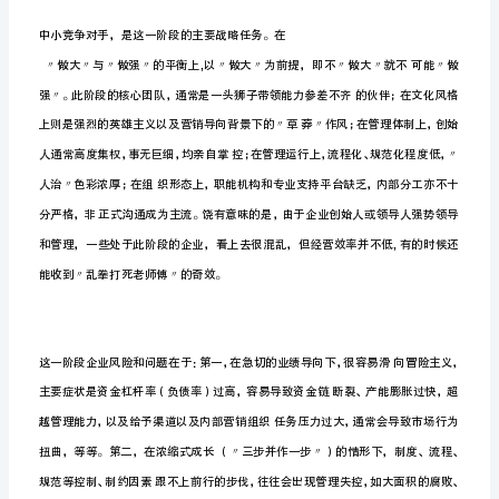
业
成
长
导
航
——
5
个
阶
段，
3
变量都蕴含在企业成长的动态曲线中。
次
整