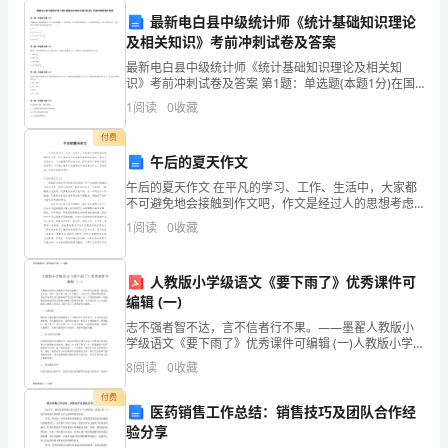
织
最新电白县中级统计师《统计基础知识理论
及相关知识》考前冲刺试卷及答案
开
3
最新电白县中级统计师《统计基础知识理论及相关知
展
识》考前冲刺试卷及答案 第1题：单选题(本题1分)在国
民收入核算体系中，以S代表储蓄、I代表投资、NT代表
1
阅读
0
收藏
事
净税收收入、G代表政府支出、EX代表净出口，则三
付费
故
午后的夏天作文
救
午后的夏天作文 在平凡的学习、工作、生活中，大家都
不可避免地会接触到作文吧，作文是经过人的思想考虑
援
和语言组织，通过文字来表达一个主题意义的记叙方
1
阅读
0
收藏
法。你知道作文怎样才能写的好吗？以下是小编为大家
整
工
人教版小学级语文《要下雨了》优秀课件可
作，
编辑 (一)
公司。
最
志不强者智不达，言不信者行不果。——墨翟人教版小
学级语文《要下雨了》优秀课件可编辑 (一)人教版小学
大
语文是我国小学语文教材之一，其内容生动形象，贴近
8
阅读
0
收藏
孩子生活。其中一篇《要下雨了》的课文，让孩子们了
解雨
限
4
付费
医药销售工作总结：销售技巧及团队合作经
度
验分享