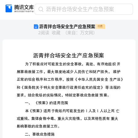
沥
沥青拌合场安全生产应急预案
青
沥青拌合场安全生产应急预案
付费
拌
2
阅读
收藏
（
来自
：
万文网
）
合
场
安
全
生
产
应