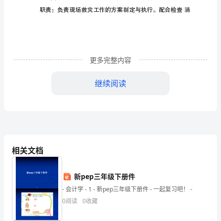
发
生
的
安
更多完整内容
全
继续阅读
1
事
故，
高
效、
相关文档
有
2
序
新pep三年级下册件
- 会计学 - 1 - 新pep三年级下册件 - 一起复习吧！ -
地
0
阅读
0
收藏
组