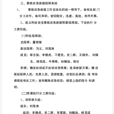
产
应
急
预
案
为
了
积
极
应
对
可
能