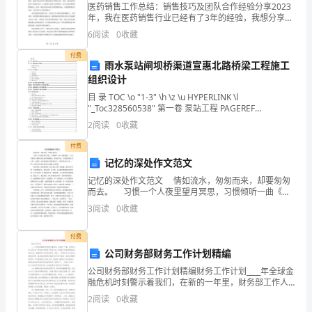
医药销售工作总结：销售技巧及团队合作经验分享2023
地
年，我在医药销售行业已经有了3年的经验，我想分享一
下我在销售技巧和团队合作方面所积累的经验。首先，
减
6
阅读
0
收藏
要成为一名优秀的医药销售员，你需要具备良好的沟通
技
付费
少
雨水泵站闸坝桥渠道宣惠北路桥梁工程施工
组织设计
人
目 录 TOC \o "1-3" \h \z \u HYPERLINK \l
员
"_Toc328560538" 第一卷 泵站工程 PAGEREF
_Toc328560538 \h 4 HYPERL
2
阅读
0
收藏
伤
付费
亡
记忆的深处作文范文
和
记忆的深处作文范文 情如流水，匆匆而来，却要匆匆
而去。 习惯一个人夜里望月冥思，习惯倾听一曲《小
桥流水》，让心灵的那一缕悸动在乐曲中频频跳动。窗
财
3
阅读
0
收藏
外的宇宙，月朗星疏得让人心寒，心底的一丝余温也被
产
付费
公司财务部财务工作计划精编
损
公司财务部财务工作计划精编财务工作计划____年全球金
失，
融危机时刻警示着我们，在新的一年里，财务部工作人
员应在厂领导的正确领导下制定对全厂其他部门的考核
2
阅读
0
收藏
维
制度或者相关办法。我做财务工作已经好多年，深知__