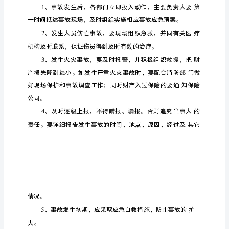
急
预
案
沥
青
拌
合
场
安
全
生