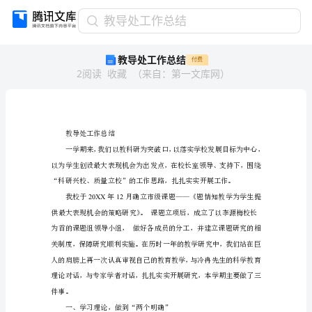
教
教导处工作总结
导
教导处工作总结
付费
处
2
阅读
收藏
（
来自
：
第一文库网
）
工
作
总
结
教
教导处工作总结
导
处
工