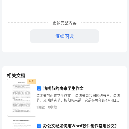
标
为
中
更多完整内容
心，
继续阅读
以
为
学
生
相关文档
创
付费
清明节的由来学生作文
设
清明节的由来学生作文 清明节是我国传统节日。清明
节，又叫踏青节，按阳历来说，它是在每年的4月4日至6
最
日之间，正是春光明媚草木吐绿的时节，以下是的清明
1
阅读
0
收藏
节的由来学生，欢送阅读！ 啊，一年一度的清明
大
表
办公文秘如何用Word软件制作常用公文？