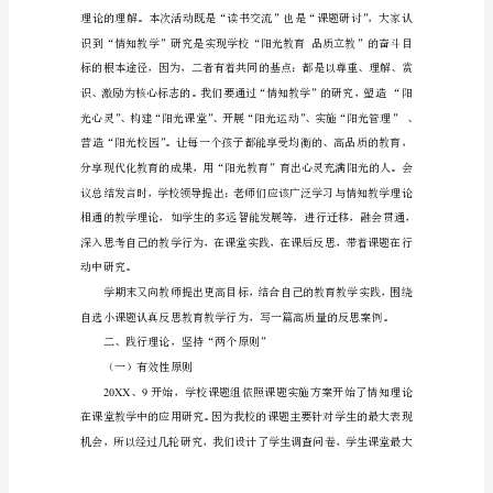
研
为
突
髓，对我校的课题研究指明了方向。
破
口，
以
落
实
学
校
发
展
目