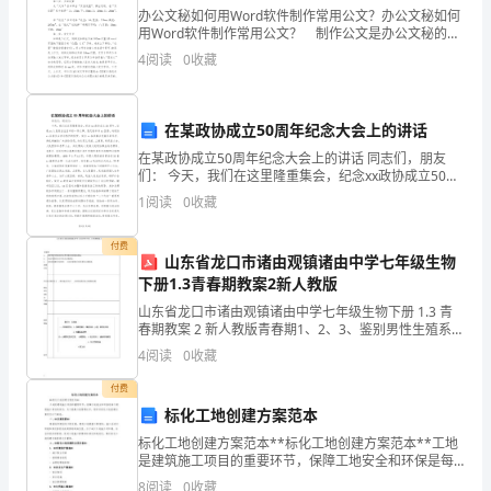
现
办公文秘如何用Word软件制作常用公文？办公文秘如何
用Word软件制作常用公文？ 制作公文是办公文秘的工
机
作之一，那么办公文秘如何用Word软件制作常用公文
4
阅读
0
收藏
呢，下面一起去看看吧！ 第一步，进入
会
为
在某政协成立50周年纪念大会上的讲话
在某政协成立50周年纪念大会上的讲话 同志们，朋友
出
们： 今天，我们在这里隆重集会，纪念xx政协成立50周
年。这是xx人民政治生活中的一件大事。我代表中共xx
1
阅读
0
收藏
发
区委，向政协xx区委员会表示热
点，
付费
山东省龙口市诸由观镇诸由中学七年级生物
在
下册1.3青春期教案2新人教版
山东省龙口市诸由观镇诸由中学七年级生物下册 1.3 青
校
动中研究。
春期教案 2 新人教版青春期1、2、3、鉴别男性生殖系统
和女性生殖系统的基本结构。经过问卷检查认识学生的
4
阅读
0
收藏
长
心理感觉。说明青春期发育的特色 ,关注青春
付费
室
标化工地创建方案范本
领
标化工地创建方案范本**标化工地创建方案范本**工地
是建筑施工项目的重要环节，保障工地安全和环保是每
二、践行理论，坚持“两
导、
个建筑施工单位的责任。为了提高工地管理水平，现针
8
阅读
0
收藏