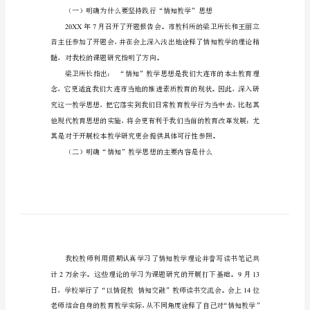
作
总
20XX12
结
一
学
期
来，
我
们
件事。
以
一、学习理论，做到“两
教
科
20XX7