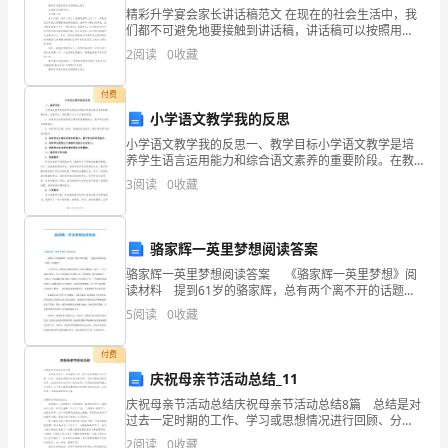
数
精彩升学宴会家长讲话稿范文 在现在的社会生活中，我
们都不可避免地要接触到讲话稿，讲话稿可以按照用
之
途、性质等来划分，是演讲上一个重要的准备工作。相
2
阅读
0
收藏
信大家会觉得讲话稿很难写吧，下面小编给大家整理了
7
精
和
付费
某
小学语文教学我的反思
小学语文教学我的反思一、教学目标小学语文教学是培
项
养学生语言运用能力和综合语文素养的重要阶段。在教
学中，我明确了以下几个教学目标：1. 培养学生良好的
资
3
阅读
0
收藏
阅读习惯和阅读理解能力，提升学生的综合阅读能力。2.
产
骆家辉一英里梦想阅读答案
8
的
骆家辉一英里梦想阅读答案 《骆家辉一英里梦想》阅
β
读材料 提到61岁的骆家辉，总有两个离不开的话题，
一是他的华裔血统，二则是“美国梦”。 “100年前，我的
5
阅读
0
收藏
系
祖父乘蒸汽船到了美国华盛顿州。他在一个
数
付费
庆祝母亲节活动总结_11
＝
庆祝母亲节活动总结庆祝母亲节活动总结8篇 总结是对
过去一定时期的工作、学习或思想情况进行回顾、分
该
9
析，并做出客观评价的书面材料，它可以使我们更有效
2
阅读
0
收藏