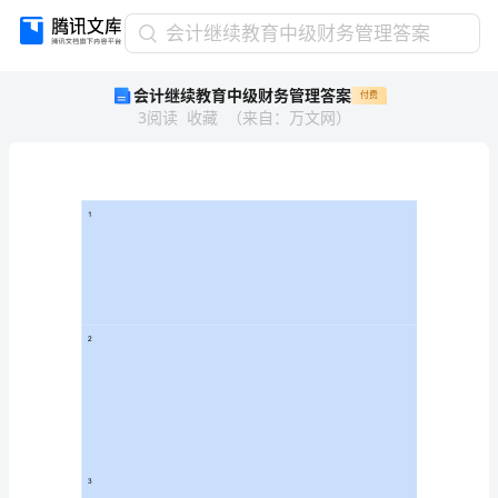
会
会计继续教育中级财务管理答案
计
会计继续教育中级财务管理答案
付费
继
3
阅读
收藏
（
来自
：
万文网
）
续
教
育
中
级
1
财
务