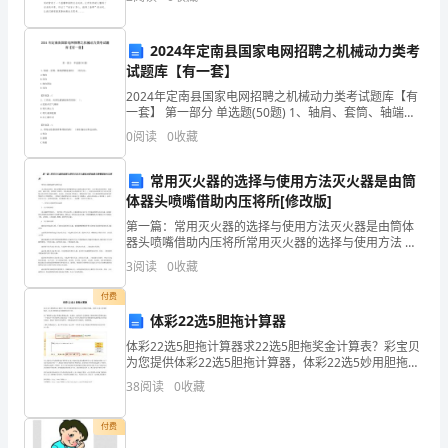
率，让我们来为自己写一份总结吧。如何把总结做到重
项
点突
资
2024年定南县国家电网招聘之机械动力类考
试题库【有一套】
产
2024年定南县国家电网招聘之机械动力类考试题库【有
一套】 第一部分 单选题(50题) 1、轴肩、套筒、轴端挡
收
10
圈是轴的( )的方法。A.轴向B.径向C.轴向固定D.双向【答
0
阅读
0
收藏
案】：C2、工作前
益
常用灭火器的选择与使用方法灭火器是由筒
率
体器头喷嘴借助内压将所[修改版]
与
第一篇：常用灭火器的选择与使用方法灭火器是由筒体
器头喷嘴借助内压将所常用灭火器的选择与使用方法 灭
火器是由筒体、器头喷嘴借助内压将所灌装的灭火剂喷
市
3
阅读
0
收藏
出移动式器具。灭火器具有结构简单、轻便灵活、操作
方便、
场
付费
体彩22选5胆拖计算器
组
体彩22选5胆拖计算器求22选5胆拖奖金计算表？彩宝贝
为您提供体彩22选5胆拖计算器，体彩22选5妙用胆拖
合
法，22选5胆拖奖金计算器等信息介绍。在了解体彩22
38
阅读
0
收藏
选5胆拖计算器之前，让我们一起关注什么是胆
收
付费
益