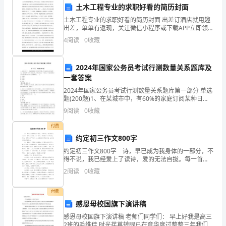
土木工程专业的求职好看的简历封面
运
土木工程专业的求职好看的简历封面 出差订酒店就用趣
个
出差，单单有返现，关注微信小程序或下载APP立即领取
（四）勤动手，坚守工作职责。
100元返现红包简历封面的好看程度关系到土木工程专业
4
阅读
0
收藏
人
求职者能否成功地得到面试机会乃至工作机会。下面
年
2024年国家公务员考试行测数量关系题库及
一套答案
终
2024年国家公务员考试行测数量关系题库第一部分 单选
工
题(200题)1、在某城市中，有60%的家庭订阅某种日
报，有85%的家庭有电视机。假定这两个事件是独立
9
阅读
0
收藏
（五）勤动笔，提升专业独立性。
作
的，今随机抽出一个家庭，所抽家庭既订阅该种
付费
总
约定初三作文800字
结
约定初三作文800字 诗，早已成为我身体的一部分，不
总结
得不说，我已经爱上了读诗，爱的无法自拔。每一首
内
诗，都有属于自已的灵魂，而我，则是诗的“知己”，去发
2
阅读
0
收藏
现它们的真正价值，去发现它们的存在意义。 诗
容
付费
简
感恩母校国旗下演讲稿
感恩母校国旗下演讲稿 老师们同学们： 早上好我是高三
介；
2班的毛维佳 时光荏苒转眼已在育华度过整整三年我们从