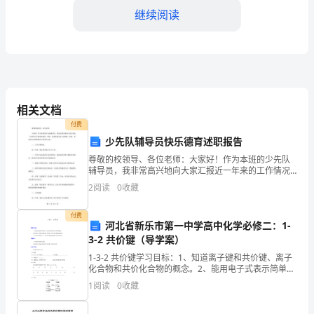
总
继续阅读
结
下
年
工
一年。
相关文档
付费
作
少先队辅导员快乐德育述职报告
计
尊敬的校领导、各位老师：大家好！作为本班的少先队
辅导员，我非常高兴地向大家汇报近一年来的工作情况
划
和成效。同时，也借此机会向大家请教、请益，希望各
2
阅读
0
收藏
位老师能够给予指导和支持。一、工作开展情况近一年
（二）勤学习，提高业务能力。
煤
来，我主
付费
河北省新乐市第一中学高中化学必修二：1-
矿
3-2 共价键（导学案）
原
到心中有数，使自己很快能进入工作角色。
1-3-2 共价键学习目标：1、知道离子键和共价键、离子
化合物和共价化合物的概念。2、能用电子式表示简单离
煤
（三）勤思考，理论联系实际。
子化合物、共价化合物的形成过程。3、认识化学键的含
1
阅读
0
收藏
义，并从化学键角度理解化学反应的实质。重难
发