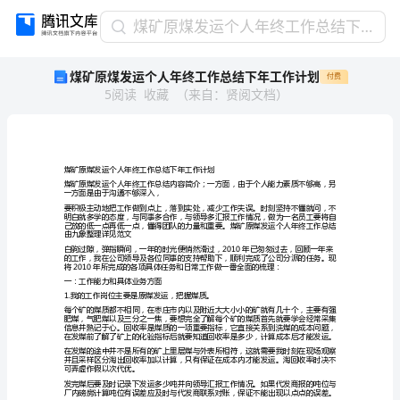
煤
煤矿原煤发运个人年终工作总结下年工作计划
矿
煤矿原煤发运个人年终工作总结下年工作计划
付费
原
5
阅读
收藏
（
来自
：
贤阅文档
）
煤
发
运
个
人
煤矿原煤发运个人年终工作
年
一方面是由于沟通不够深入，
终