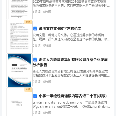
2025年应聘高校教师求职信2016应聘高校教师求职信
简历和求职信是不同的，它们在求职材料中扮演着不同
数
的角色。简历就如同是你的报名照，完整、直观，把你
1
阅读
0
收藏
的个人信息和经历一一罗列，而求职信就如同是
学
付费
第
说明文作文400字左右范文
一
说明文是一种常见的文体，它通过挖掘事物的本质特
征、规律、操作原理来向读者呈现这个事物的真相，以
学
增强人们的认识。说明文通常分为三个主要部分：引言
5
阅读
0
收藏
部分：引入主题，概括该事物的一般特征。主体部分：
分析该事物
期
浙江人为峰建设集团有限公司介绍企业发展
期
分析报告
末
浙江人为峰建设集团有限公司 企业发展分析结果企业发
展指数得分企业发展指数得分浙江人为峰建设集团有限
试
公司综合得分说明：企业发展指数根据企业规模、企业
0
阅读
0
收藏
创新、企业风险、企业活力四个维度对企业发展情况进
行评
卷
付费
小学一年级经典诵读内容古诗二十首(横版)
一、
yi nidn ji jing dian song du nei rong一年级经典诵读内
选
容gu shi er shi shou罟译二+音6、 《鹿柴(zhbi )》deng
he qud I6u7、
7
阅读
0
收藏