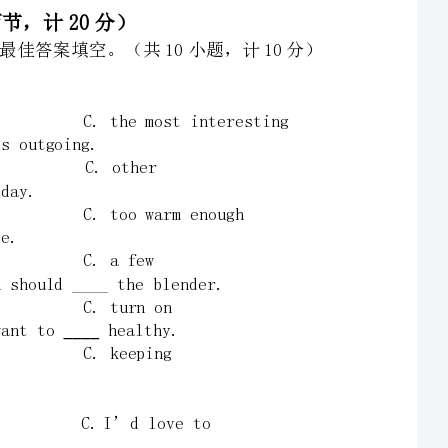
完形填空阅读下面短文，掌握其大意，从题中所给的A、B、C三个选项中选出一个最佳答案填空。
Aboywaswalkinginthestreet31amancameover32himand33himthe