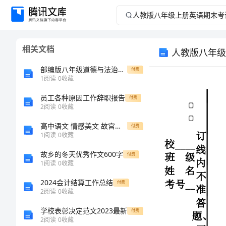
人
教
相关文档
人教版八年级
版
部编版八年级道德与法治下册期末考试题部编版
付费
八
1
阅读
0
收藏
装
员工各种原因工作辞职报告
年
付费
学
订
2
阅读
0
收藏
校
线
级
班级
高中语文 情感美文 故宫三大殿
内
付费
姓名
1
阅读
0
收藏
不
考号
上
准
故乡的冬天优秀作文600字
付费
答
1
阅读
0
收藏
册
题、
写
2024会计结算工作总结
付费
姓
英
2
阅读
0
收藏
第一节
名
--
学校表彰决定范文2023最新
等
付费
语
--
2
阅读
0
收藏
，