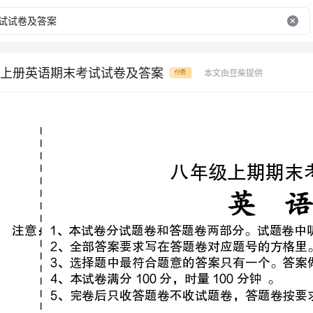
上册英语期末考试试卷及答案
本文由豆柴提供
付费
八年级上期期末考试试卷
英语
（试题卷）
注意：1、本试卷分试题卷和答题卷两部分。试题卷中听力以中速朗读两篇。
3、选择题中最符合题意的答案只有一个。答案做在试题卷、草稿纸处无效。
4、本试卷满分100分，时量100分钟。
5、完卷后只收答题卷不收试题卷，答题卷按要求装订成册。
第二部分：知识运用（共两节，计20分）
（）21．What’syourfavoritesport?
Swimming.Ithinkit´s_________.