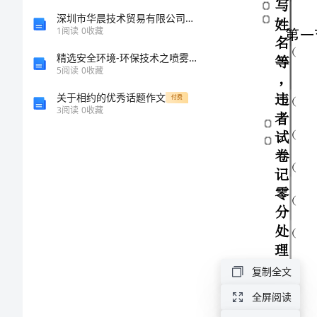
违
期
深圳市华晨技术贸易有限公司介绍企业发展分析报告
者
1
阅读
0
收藏
试
末
卷
精选安全环境-环保技术之喷雾干燥半干法脱硫技术在玻璃厂中的利用探讨
记
5
阅读
0
收藏
零
考
分
关于相约的优秀话题作文
付费
3
阅读
0
收藏
处
试
理
。
试
卷
及
答
复制全文
案
第二节
全屏阅读
八