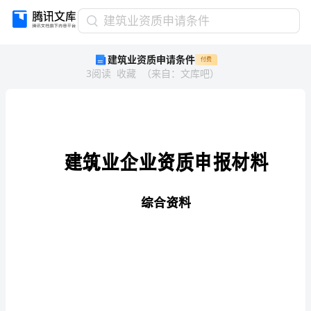
建
建筑业资质申请条件
筑
建筑业资质申请条件
付费
业
3
阅读
收藏
（
来自
：
文库吧
）
资
质
申
请
条
建
筑
业
企
业
资
件
建