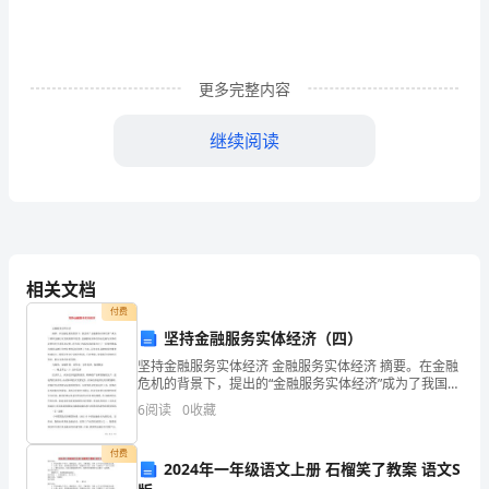
综
目
合
更多完整内容
资
继续阅读
料
1、企业法人营业执照副本；
（第
2、企业资质证书正、副本；
一
册）
3、企业章程；
相关文档
目
付费
录
坚持金融服务实体经济（四）
坚持金融服务实体经济 金融服务实体经济 摘要。在金融
（一
危机的背景下，提出的“金融服务实体经济”成为了我国金
融行业发展的指导思想。金融服务实体经济由金融与实
6
阅读
0
收藏
级
体经济的内在关系所决定的，有关部门为
7
总
付费
2024年一年级语文上册 石榴笑了教案 语文S