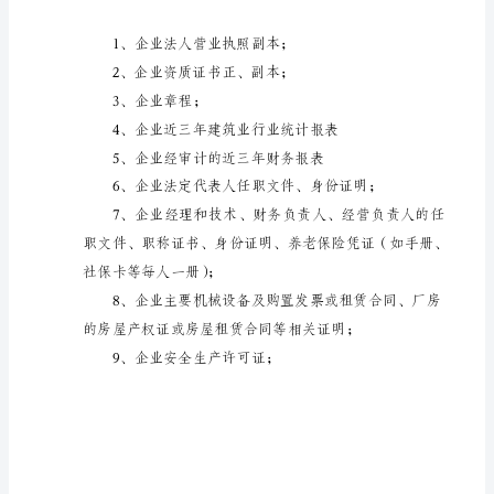
料
申报企业：
申
申报资质：
报
申报时间：
企
业：
申
报
资
质：
申
报
时
间：
综合资料（第一册）