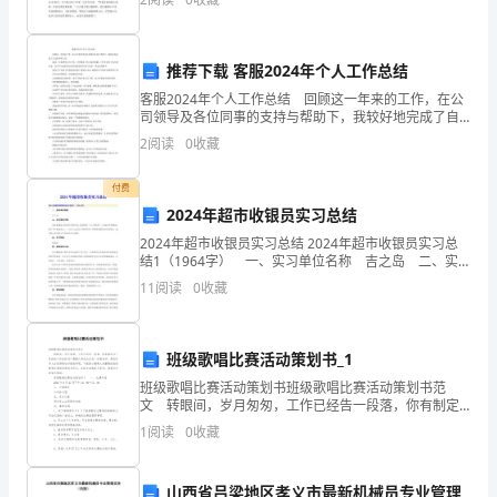
法
乌龟再比一次，夺回冠军，颜面。 小白兔形色匆匆地
人
推荐下载 客服2024年个人工作总结
营
客服2024年个人工作总结 回顾这一年来的工作，在公
司领导及各位同事的支持与帮助下，我较好地完成了自
业
己的本职工作。 通过一年来的学习与工作，工作模式
2
阅读
0
收藏
上有了新的突破，工作方式有了较大的改变，这半年
执
付费
照
2024年超市收银员实习总结
副
2024年超市收银员实习总结 2024年超市收银员实习总
结1（1964字） 一、实习单位名称 吉之岛 二、实
本；
习单位介绍 永旺集团是日本著名零售企业，是亚洲第
11
阅读
0
收藏
一大、全球第十三大商业零售集团，世界
2、
企
班级歌唱比赛活动策划书_1
班级歌唱比赛活动策划书班级歌唱比赛活动策划书范
业
文 转眼间，岁月匆匆，工作已经告一段落，你有制定
过下阶段的工作目标吗？需要认真地为此写一份策划
1
阅读
0
收藏
资
书。相信许多人会觉得策划书很难写吧，下面是小编帮
大家整理
质
山西省吕梁地区孝义市最新机械员专业管理