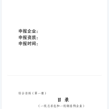
筑
综合资料
业
企
业
资
质
申
报
材
料
综
合
资