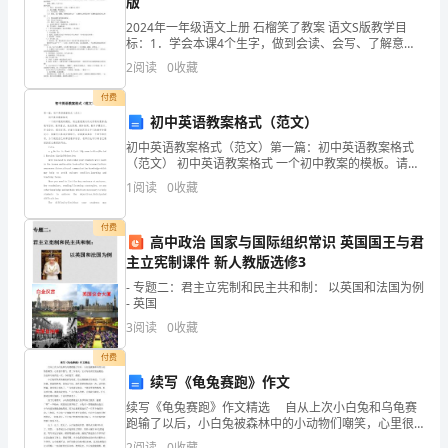
承
版
2024年一年级语文上册 石榴笑了教案 语文S版教学目
包
社保卡等每人一册）；
标：1．学会本课4个生字，做到会读、会写、了解意
思，另外11个生字只要求会认读。2．正确、流利、有感
2
阅读
0
收藏
和
情地朗读课文，理解课文内容，弄清“石榴笑了”是
付费
一
初中英语教案格式（范文）
级
初中英语教案格式（范文）第一篇：初中英语教案格式
（范文） 初中英语教案格式 一个初中教案的模板。请注
9、企业安全生产许可证；
钢
意教案内所必须有的要素是：教学目标、教学重点、难
1
阅读
0
收藏
点预测、媒体使用、教学步骤设计、作业
结
付费
高中政治 国家与国际组织常识 英国国王与君
构
主立宪制课件 新人教版选修3
企
- 专题二：君主立宪制和民主共和制： 以英国和法国为例
- 英国
业）
3
阅读
0
收藏
1、
付费
续写《龟兔赛跑》作文
企
续写《龟兔赛跑》作文精选 自从上次小白兔和乌龟赛
业
跑输了以后，小白兔被森林中的小动物们嘲笑，心里很
不服气。第二年春天，它对乌龟再次发起挑战，决定和
2
阅读
0
收藏