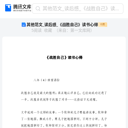
其
其他范文_读后感_《战胜自己》读书心得
他
其他范文_读后感_《战胜自己》读书心得
付费
范
5
阅读
收藏
（
来自
：
第一文库网
）
文
_
读
后
感
_《战
胜