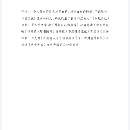
书
心
得
八
年
（4）
班
霍
嘉
怡
战
胜