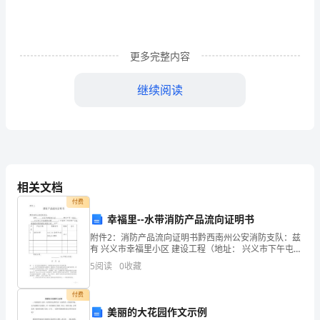
自
己
就
更多完整内容
是
继续阅读
最
有的问题就会迎刃而解。
大
的
胜
相关文档
利；
付费
幸福里--水带消防产品流向证明书
真
附件2：消防产品流向证明书黔西南州公安消防支队：兹
正
有 兴义市幸福里小区 建设工程（地址： 兴义市下午屯峰
林东路 ）安装的下列消防产品系 南通森田消防装备有
5
阅读
0
收藏
地
认
付费
美丽的大花园作文示例