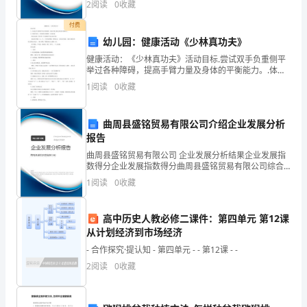
2
阅读
0
收藏
战
业风险、企业活力四个维度对企业发展情况进行评价。
该企
付费
胜
幼儿园：健康活动《少林真功夫》
自
健康活动：《少林真功夫》活动目标.尝试双手负重侧平
举过各种障碍，提高手臂力量及身体的平衡能力。.体验
我
不怕苦、不怕累的少林精神。活动准备欣赏过电影《少
1
阅读
0
收藏
林寺》中双臂侧平举运水的片段。装水的各类瓶（大、
就
中、
曲周县盛铭贸易有限公司介绍企业发展分析
等
报告
于
曲周县盛铭贸易有限公司 企业发展分析结果企业发展指
数得分企业发展指数得分曲周县盛铭贸易有限公司综合
战
得分说明：企业发展指数根据企业规模、企业创新、企
1
阅读
0
收藏
业风险、企业活力四个维度对企业发展情况进行评价。
胜
该企
高中历史人教必修二课件：第四单元 第12课
了
从计划经济到市场经济
对
- 合作探究·提认知 - 第四单元 - - 第12课 - -
2
阅读
0
收藏
手……
这