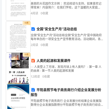
识
美丽的大花园作文示例 ：欢迎阅读与支持，如果喜欢记
得常来！内容简介：在我们学校，这个温暖的大家庭
自
里，有一座美丽的大花园。春天，春回大地，万物复
4
阅读
0
收藏
苏。花园里春满了生机。小鸟... 觉得不错就继续看完以
己，
付费
已
全国“安全生产月”活动总结
经
全国“安全生产月”活动总结全国“安全生产月”是中国政府
每年举办的一项安全生产宣传教育活动。活动期间，各
向
地通过开展多种形式的宣传活动，大力宣传安全生产知
2
阅读
0
收藏
识，增强全民安全意识，促进安全生产工作的开展。以
下
成
付费
功
人类的起源和发展课件
- - 人类登上了月球，发现月球上有人类吗？ - 第一章 人
迈
的由来 - 第一节人类的起源和发展
12
阅读
0
收藏
进
了
平阳县照节电子商务商行介绍企业发展分析
一
报告
平阳县照节电子商务商行 企业发展分析结果企业发展指
半，
数得分企业发展指数得分平阳县照节电子商务商行综合
得分说明：企业发展指数根据企业规模、企业创新、企