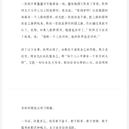
自
八年（4）班霍嘉怡
己》
读
书
心
得
《战
胜
自
己》
读