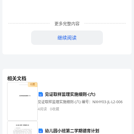
—
学
更多完整内容
上
学
继续阅读
期
我选（）句仿写：
期
末
默写。（8分）（每空1分）
考
相关文档
付费
试
见证取样监理实施细则-(六)
，家书抵
八
见证取样监理实施细则-(六) 编号：NXHY03-JL-L2-006
年
4
阅读
0
收藏
③，。
级
语
幼儿园小班第二学期德育计划