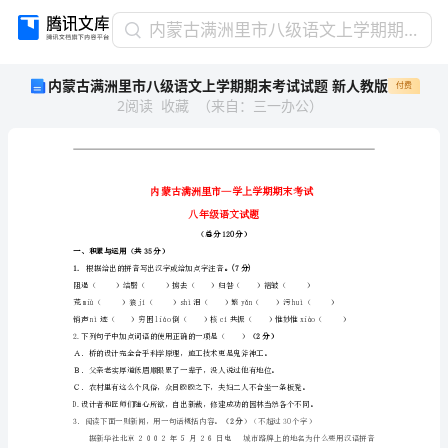
内
内蒙古满洲里市八级语文上学期期末考试试题 新人教版
蒙
内蒙古满洲里市八级语文上学期期末考试试题 新人教版
付费
古
2
阅读
收藏
（
来自
：
三一办公
）
满
洲
里
市
八
级
语