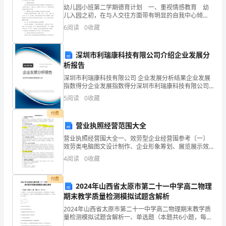
幼儿园小班第二学期德育计划 一、重视情感教育 幼
文
儿入园之初，在与人交往方面带有明显的自我中心倾
向，往往都是从自我角度出发，缺乏与人交往、合作等
6
阅读
0
收藏
试
6.文化常识填空。（3分）
意识，因此我们将情感教育放在德育德育的首位，通过
一系
题
深圳市利瑞康科技有限公司介绍企业发展分
一行书”。
（总
析报告
深圳市利瑞康科技有限公司 企业发展分析结果企业发展
分
指数得分企业发展指数得分深圳市利瑞康科技有限公司
综合得分说明：企业发展指数根据企业规模、企业创
120
5
阅读
0
收藏
新、企业风险、企业活力四个维度对企业发展情况进行
这一英雄人物形象。
评价。
付费
分）
营业执照经营范围大全
积
营业执照经营围大全一、效劳型企业经营围参考〔一〕
效劳类电脑图文设计制作、企业形象筹划、展览展示效
累
劳、市场调研、摄影效劳、资料翻译效劳、礼仪效劳、
4
阅读
0
收藏
赛事活动筹划、公关活动筹划、快递效劳、室保洁效
与
劳、婚庆礼
付费
2024年山西省太原市第二十一中学高二物理
运
期末教学质量检测模拟试题含解析
用
2024年山西省太原市第二十一中学高二物理期末教学质
量检测模拟试题含解析一、单选题（本题共6小题，每题
（共
4分，共24分）1、如图所示，从灯丝发出的电子经加速