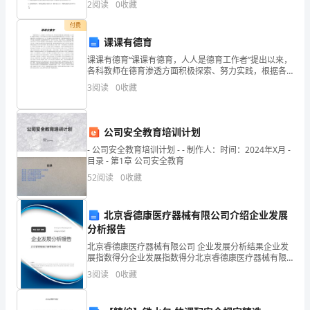
2
阅读
0
收藏
电场加速后，进入偏转电场，若加速电压为U1，偏
35
付费
分）
课课有德育
课课有德育“课课有德育，人人是德育工作者”提出以来，
根
各科教师在德育渗透方面积极探索、努力实践，根据各
学科特点、学生年龄特点以及学校各年级传统美德特色
3
阅读
0
收藏
据
教育主题，各自形成了一套渗透德育的行之有效的教学
方法
给
公司安全教育培训计划
出
- 公司安全教育培训计划 - - 制作人：时间：2024年X月 -
目录 - 第1章 公司安全教育
的
52
阅读
0
收藏
拼
音
北京睿德康医疗器械有限公司介绍企业发展
分析报告
写
北京睿德康医疗器械有限公司 企业发展分析结果企业发
展指数得分企业发展指数得分北京睿德康医疗器械有限
出
公司综合得分说明：企业发展指数根据企业规模、企业
3
阅读
0
收藏
创新、企业风险、企业活力四个维度对企业发展情况进
汉
行评