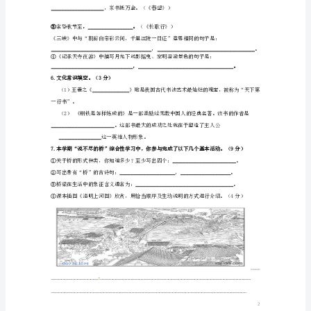
题
止的。
新
人
教
版
晓风残月，也令画家销魂！
内
蒙
古
我选（）句品析：
满
洲
里
市