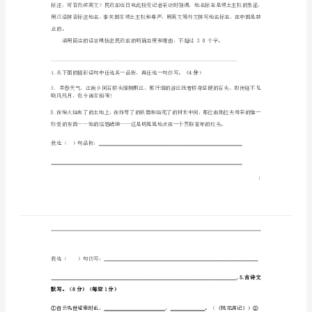
一、
积累与运用（共35分）
文
1.
根据给出的拼音写出汉字或给加点字注音
上
学
期
2.下列句子中
期
末
考
3
（2分
试
试