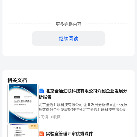
计
划
一、
更多完整内容
指
继续阅读
导
一个覆盖城乡的普法宣传网络。
思
5．全面实现普法宣传业务化。
想
和
相关文档
总
北京全通汇联科技有限公司介绍企业发展分
体
析报告
北京全通汇联科技有限公司 企业发展分析结果企业发展
目
指数得分企业发展指数得分北京全通汇联科技有限公司
综合得分说明：企业发展指数根据企业规模、企业创
标
2
阅读
0
收藏
新、企业风险、企业活力四个维度对企业发展情况进行
评价。
《特种设备安全法》等。
以
付费
实验室管理评审优秀课件
7．强化干部学法用法制度建设。