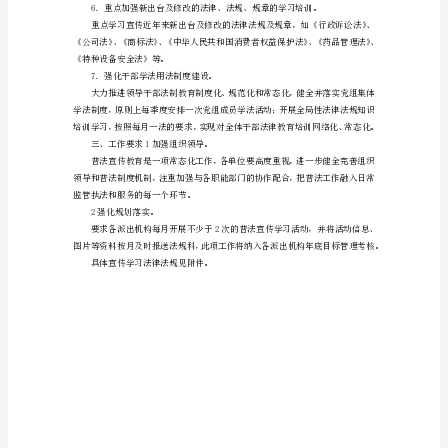
场
监
治相适应的浓厚法治氛围和良好社会氛围。
管
局
法
制
宣
4．全面深入推进流动普法宣传。
传
咨询解答等形式，为群众送法上门。
教
育
活
动