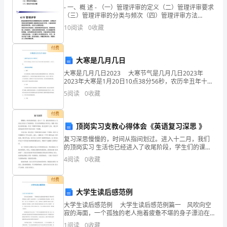
学
- 一、概 述 - （一）管理评审的定义（二）管理评审要求
（三）管理评审的分类与频次（四）管理评审方法
习
（五）管理评审的输入（六）管理评审的步骤
10
阅读
0
收藏
贯
付费
彻
大寒是几月几日
三、工作要求1加强组织领导。
落
大寒是几月几日2023 大寒节气是几月几日2023年
2023年大寒是1月20日10点38分56秒，农历辛丑年十二
月十八号。 大寒的食物有哪些 1、糯米 在大寒的时
实
5
阅读
0
收藏
候，我国南方很多地方都有
监管执法和服务的每一个环节。
党
付费
2强化规划落实。
的
顶岗实习支教心得体会《英语复习深思 》
复习深思慢慢的，时间从指间划过。进入十二月，我们
十
的顶岗实习 生活也已经进入了收尾阶段，学生们的课程
也已经学完，慢慢 的向复习阶段过渡。作为一学期的压
4
阅读
0
收藏
八
轴戏，复习是重中之重， 随之而来的如何引导学生复习
具体宣传学习法律法规见附件。
也
大、
付费
大学生读后感范例
十
大学生读后感范例 大学生读后感范例篇一 风吹向空
寂的海面，一个孤独的老人拖着疲惫不堪的身子漂泊在
八
茫茫的海面上活像个大战后的勇士。为了治服那条庞大
1
阅读
0
收藏