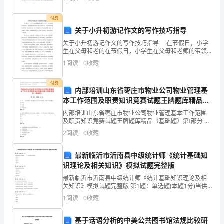
的马林鱼，他已经费下了自己近乎所有的力气。而今，
届
他
付费
四
关于小升初游记作文的写作技巧指导
中、
关于小升初游记作文的写作技巧指导 在节假日，小学
生在父母和老的在节假日，小学生在父母和老师的带领
五
下，到公园和游览区欣赏景物、陶冶性情。如果将游览
1
阅读
0
收藏
时看到的景物，所听到的声音，所产生的联想，所获
中
付费
内部培训山东省枣庄市物业公司物业管理基
全
本工作范围及职责知识竞赛试题王牌题库精品
会
（基础题）
内部培训山东省枣庄市物业公司物业管理基本工作范围
及职责知识竞赛试题王牌题库精品（基础题）第I部分 单
精
选题（50题）1. 在( )的过程中,物业服务企业可以陈述事
2
阅读
0
收藏
实、理由和诉讼请求。A: 执行B:
神
最新临沂市沂南县中级统计师《统计基础知
为
识理论及相关知识》模拟试题完整版
最新临沂市沂南县中级统计师《统计基础知识理论及相
主
关知识》模拟试题完整版 第1题：单选题(本题1分)当供
给价格弹性系数Es（ ），表示供给富有弹性。A.大于1B.
线，
1
阅读
0
收藏
小于1C.等于0D.无穷大第2题：单
牢
基于话语分析的中美公共图书馆法规比较研