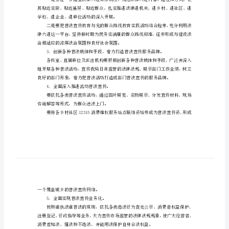
制
宣
传
普法工作。
教
育
活
动
动、有效果、有总结。
2
计
划
学校、进企业、进单位活动的深入开展。
市