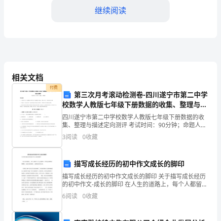
继续阅读
年
级
学
生
相关文档
面
付费
第三次月考滚动检测卷-四川遂宁市第二中学
临
校数学人教版七年级下册数据的收集、整理与描
2.组织学习小组
述定向测评试题（含答案解析版）
的
四川遂宁市第二中学校数学人教版七年级下册数据的收
集、整理与描述定向测评 考试时间：90分钟；命题人：
关
教研组考生注意：1、本卷分第I卷（选择题）和第Ⅱ卷
3
阅读
0
收藏
（非选择题）两部分，满分100分，考试时间90分钟
键
描写成长经历的初中作文成长的脚印
年
描写成长经历的初中作文成长的脚印 关于描写成长经历
3.群内交流与分享
份，
的初中作文-成长的脚印 在人生的道路上，每个人都留下
了自己的脚印。不管它是清晰的，模糊的，还是歪歪扭
6
阅读
0
收藏
扭的`，这都是成长的记录。 小时候，奥巴马
学