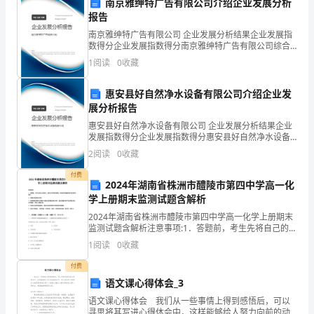
习
南京雅绅特广告有限公司介绍企业发展分析
报告
任
南京雅绅特广告有限公司 企业发展分析结果企业发展指
务
数得分企业发展指数得分南京雅绅特广告有限公司综合
4.定期召开班队会议
得分说明：企业发展指数根据企业规模、企业创新、企
1
阅读
0
收藏
业风险、企业活力四个维度对企业发展情况进行评价。
逐
该企
惠安县好自然净水设备有限公司介绍企业发
渐
展分析报告
加
惠安县好自然净水设备有限公司 企业发展分析结果企业
发展指数得分企业发展指数得分惠安县好自然净水设备
重，
有限公司综合得分说明：企业发展指数根据企业规模、
2
阅读
0
收藏
企业创新、企业风险、企业活力四个维度对企业发展情
五、工作亮点与创新
学
况进
付费
2024年湖南省株洲市醴陵市第四中学高一化
1.班级活动的多样化
业
学上册期末监测试题含解析
2024年湖南省株洲市醴陵市第四中学高一化学上册期末
压
监测试题含解析注意事项:1．答题前，考生先将自己的姓
名、准考证号码填写清楚，将条形码准确粘贴在条形码
力
1
阅读
0
收藏
区域内。2．答题时请按要求用笔。3．请按照题号顺
也
付费
语文课心得体会_3
相
习热情。
语文课心得体会 我们从一些事情上得到感悟后，可以
寻思将其写进心得体会中，这样能够给人努力向前的动