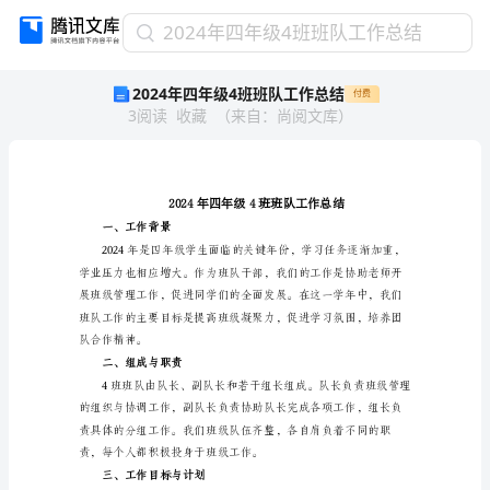
2024
2024年四年级4班班队工作总结
年
2024年四年级4班班队工作总结
付费
四
3
阅读
收藏
（
来自
：
尚阅文库
）
年
级
4
班
班
队
一、工作背景
工