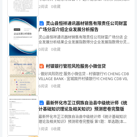
应
力。那么如何写心得体会才能更有感染力呢？下面是小
2.学习小组的有效运作
2
阅读
0
收藏
编为大家收集的语文课心得体会，希望能够帮助到大
增
家。
大。
灵山县恒祥通讯器材销售有限责任公司财富
广场分店介绍企业发展分析报告
作
灵山县恒祥通讯器材销售有限责任公司财富广场分店 企
业发展分析结果企业发展指数得分企业发展指数得分灵
为
山县恒祥通讯器材销售有限责任公司财富广场分店综合
0
阅读
0
收藏
得分说明：企业发展指数根据企业规模、企业创新、企
班
业风
队
村镇银行管控风险服务小微信贷
- 做好风险防控 服务小微信贷 - 村镇银行YI CHENG CDB
干
VILLAGE BANK - 宜城国开村镇银行YI CHENG CDB VIL
6
阅读
0
收藏
部，
我
最新怀化市芷江侗族自治县中级统计师《统
们
计基础知识理论及相关知识》预测密卷完整版
最新怀化市芷江侗族自治县中级统计师《统计基础知识
的
理论及相关知识》预测密卷完整版 第1题：单选题(本题1
分)企业为筹集生产经营所需资金而发生的费用，应计入
1
阅读
0
收藏
工
（）A.制造费用B.销售费用C.管理费用D.财务