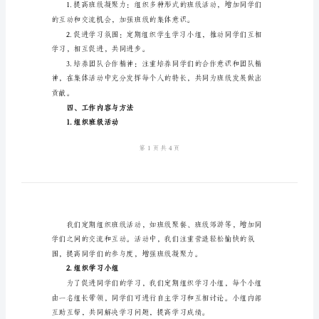
作
总
结
队合作精神。
2024
二、组成与职责
年
四
年
级
4
责，每个人都积极投
班
三、工作目标与计划
班
队