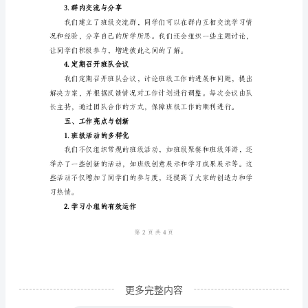
工
作
学习，相互促进，共同进步。
总
结
一、
工
贡献。
作
四、工作内容与方法
背
1.组织班级活动
景
2024
年
是
更多完整内容
四