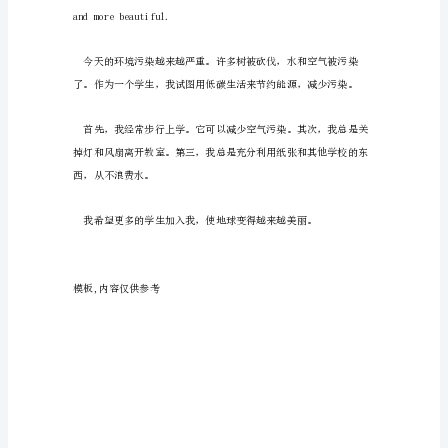
文
我
的
低
碳
andreducepollution.
生
活
现
在
我
们
周
围