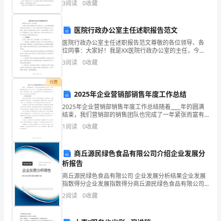
3
阅读
0
收藏
们
身
医院行政办公室主任述职报告范文
医院行政办公室主任述职报告范文尊敬的各位领导、各
边
位同事：大家好！我是XX医院行政办公室的主任，今天
非常荣幸能够在这里向大家述职。近一年来，我在行政
3
阅读
0
收藏
的
工作中积极主动，努力拼搏，克服了许多困难和挑战，
取得了
小
付费
2025年企业营销部销售年度工作总结
事
2025年企业营销部销售年度工作总结随着____年的圆满
结束，我们营销部的销售团队也完成了一年紧张而富有
做
成效的工作。在这一年中，我们面临了市场的多变挑
1
阅读
0
收藏
战，也抓住了发展的机遇。现在，我代表营销部，就本
起，
年
做
商丘源民绿色食品有限公司介绍企业发展分
析报告
一
商丘源民绿色食品有限公司 企业发展分析结果企业发展
指数得分企业发展指数得分商丘源民绿色食品有限公司
个
综合得分说明：企业发展指数根据企业规模、企业创
2
阅读
0
收藏
新、企业风险、企业活力四个维度对企业发展情况进行
“”
评价。