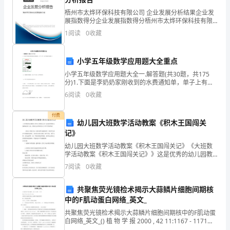
个
梧州市太烨环保科技有限公司 企业发展分析结果企业发
展指数得分企业发展指数得分梧州市太烨环保科技有限
中
公司综合得分说明：企业发展指数根据企业规模、企业
1
阅读
0
收藏
创新、企业风险、企业活力四个维度对企业发展情况进
学
行评
小学五年级数学应用题大全重点
生，
小学五年级数学应用题大全一.解答题(共30题，共175
我
分)1.下面是李奶奶家刚收到的水费通知单，单子上有一
西，从不浪费水。
处不慎被污渍涂染了。INCLUDEPICTURE \d
6
阅读
0
收藏
们
"C:\\Users\\04\\App
应
付费
幼儿园大班数学活动教案《积木王国闯关
记》
节
幼儿园大班数学活动教案《积木王国闯关记》《大班数
约
学活动教案《积木王国闯关记》》这是优秀的幼儿园教
案设计文章，希望可以对您的学习工作中带来帮助！
7
阅读
0
收藏
资
《积木王国闯关记》是教案网小编整理的一节优秀大班
科
源，，
共聚焦荧光镜检术揭示大蒜鳞片细胞间期核
模板,内容仅供参考
中的F肌动蛋白网络_英文_
从
共聚焦荧光镜检术揭示大蒜鳞片细胞间期核中的F肌动蛋
白网络_英文_() 植 物 学 报 2000 , 42 11:1167 - 1171
我
Acta B ota nica Si nica 共聚焦荧光镜检术