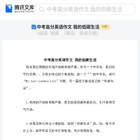
中
中考高分英语作文 我的低碳生活
考
中考高分英语作文 我的低碳生活
付费
高
3
阅读
收藏
（
来自
：
贤阅文档
）
分
英
语
作
文
我
的