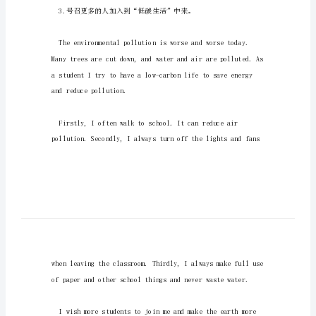
低
活”。
碳
生
活
气污染。
中
考
高
分
英
语
作