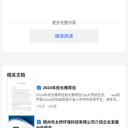
的
环
更多完整内容
境
污
继续阅读
染
越
来
越
相关文档
严
2024年校长推荐信
重。
andmorebeautiful.
2024年校长推荐信校长推荐信1xx大学招生办： xxx同
学是以xxx优异成绩直升进入中学的优秀学生。两年多
作
来，该生以其学习刻苦努力、为人稳重谦和、工作责任
1
阅读
0
收藏
心强、特长优势突出、抱负理想远大而深受
为
梧州市太烨环保科技有限公司介绍企业发展
一
分析报告