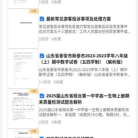
1
阅读
0
收藏
角度来认识物质的微观构成。3．了解物质的量、摩尔质
年
量
付费
最新常见游客投诉事项及处理方案
国
常见游客投诉事项及处理方案常见游客投诉及突发事件
式，测试全程录音录像。
防
应对方案五十三题前言：工作人员面对任何突发事件或
游客投诉时，一定要面带微笑、耐心倾听、语气温和、
2
阅读
0
收藏
科
镇定自假设；如游客违反规定、百般刁难时，工作人员
要以退为
技
山东省泰安市新泰市2023-2023学年八年级
（上）期中数学试卷（五四学制）（解析版）
大
山东省泰安市新泰市2023-2023学年八年级（上）期中
学
数学试卷（五四学制）（解析版）山东省泰安市新泰市
2023-2023学年八年级（上）期中数学试卷（五四学
11
阅读
0
收藏
强
制）（解析版） 本文简介： 202
付费
基
2025届山东省桓台第一中学高一生物上册期
末质量检测试题含解析
计
2025届山东省桓台第一中学高一生物上册期末质量检测
试题含解析一、单选题（本题共10小题，每题3分，共
划
30分）1、取经过编号的5支试管分别加入2mL 0．5mol
2
阅读
0
收藏
／L过氧化氢溶液，进行如下实验，根据实
录
付费