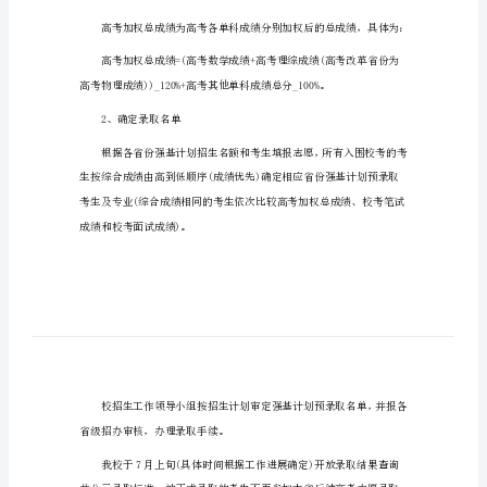
录
取
办
法
1、综合成绩折算办法
（重
磅
公
布）
2023
年