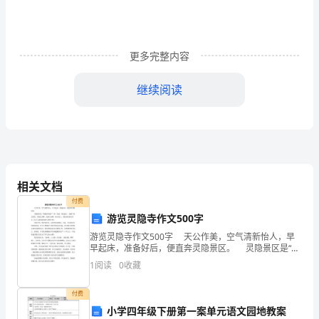
法
（重
更多完整内容
磅
公
继续阅读
布）
省级招办审核，办理录取手续。
2023
年
相关文档
付费
国
游览灵隐寺作文500字
防
游览灵隐寺作文500字 天公作美，空气清新怡人，早
早起床，准备好后，便直奔灵隐景区。 灵隐景区是“西
科
湖世界遗产”的一局部，历史悠久，充满了传奇色彩。背
1
阅读
0
收藏
靠北顶峰，面朝飞来峰，林木耸立，是杭州的著
技
付费
大
小学四年级下册第一案单元语文园地教案