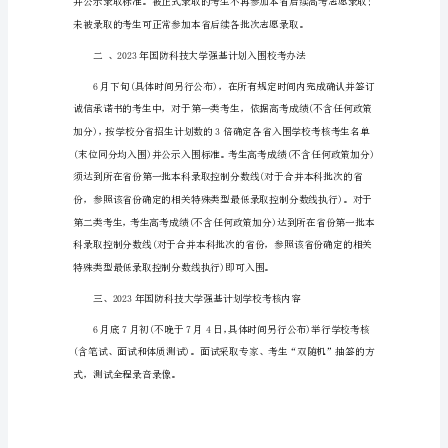
国
防
科
技
2、确定录取名单
大
学
强
基
计
成绩和校考面试成绩)。
划
录
取
办