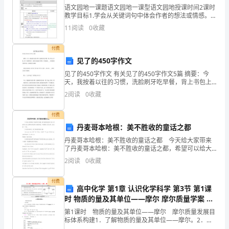
语文园地一课题语文园地一课型语文园地授课时间2课时
学
教学目标1.学会从关键词句中体会作者的想法或情感。2.
学习和积累词语，了解城市和乡下的不同。3.看图写一段
11
阅读
0
收藏
强
话，根据例句仿写。4.积累和理解毛主席
基
付费
见了的450字作文
计
见了的450字作文 有关见了的450字作文5篇 摘要：今
划
天，我按着以往的习惯，洗脸刷牙吃早餐，背上书包上
学校。第一堂课开始了，我们自觉地打开课本，却发现
2
阅读
0
收藏
里... 如果觉得写得不错，记得转发分享哦！
录
付费
取
丹麦哥本哈根：美不胜收的童话之都
办
丹麦哥本哈根：美不胜收的童话之都 今天给大家带来
了丹麦哥本哈根：美不胜收的童话之都，希望可以给大
法
家带来丹麦哥本哈根的美，下面就和大家分享，来欣赏
2
阅读
0
收藏
一下吧。 丹麦哥本哈根：美不胜收的童话之都 a
公
付费
高中化学 第1章 认识化学科学 第3节 第1课
布
时 物质的量及其单位——摩尔 摩尔质量学案 鲁
一、
科版必修第一册-鲁科版高中第一册化学学案
第1课时 物质的量及其单位——摩尔 摩尔质量发展目
标体系构建1．了解物质的量及其单位——摩尔。2．了
2023
解物质的量与微观粒子数之间的关系，能从物质的量的