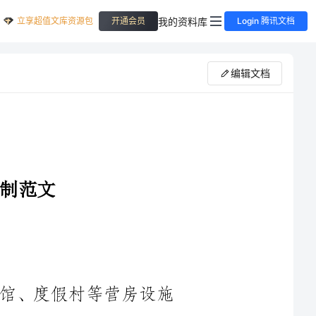
立享超值文库资源包
我的资料库
开通会员
Login 腾讯文档
编辑文档
营房经理是负责管理和运营酒店、宾馆、度假村等营房设施
的职位。他们负责监督和管理团队，确保客户的住宿和服务体验
达到最高标准。营房经理需要具备优秀的沟通和领导能力，能够