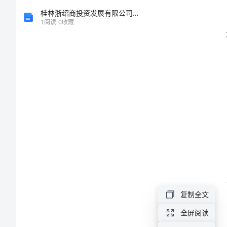
文
桂林浙绍商投资发展有限公司介绍企业发展分析报告
1
阅读
0
收藏
营
房
经
理
岗
位
责
任
制
复制全文
范
文
全屏阅读