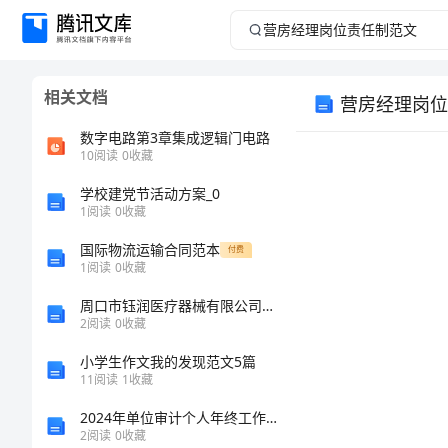
营
房
相关文档
营房经理岗位
经
数字电路第3章集成逻辑门电路
理
10
阅读
0
收藏
学校建党节活动方案_0
岗
1
阅读
0
收藏
位
国际物流运输合同范本
付费
1
阅读
0
收藏
责
周口市钰润医疗器械有限公司介绍企业发展分析报告
2
阅读
0
收藏
任
小学生作文我的发现范文5篇
制
11
阅读
1
收藏
2024年单位审计个人年终工作总结
范
2
阅读
0
收藏