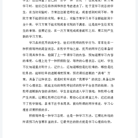
种
积
极
的
情
绪，
也
合。
是
一
种
有
待
开