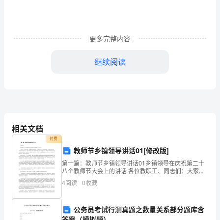
发
的
更多完整内容
潜
继续阅读
能，
一
旦
引
相关文档
爆，
付费
就
教师节乡镇领导讲话01[修改版]
第一篇：教师节乡镇领导讲话01乡镇领导在庆祝第二十
表
八个教师节大会上的讲话 各位教职工、同志们：大家
好！在这秋风送爽、丹桂飘香的收获季节，我们迎来了
4
阅读
0
收藏
现
第二十八个教师节。首先我代表乡党委、乡政府向在座
的各位
为
公务员考试行测真题之数量关系部分题库含
答案（模拟题）