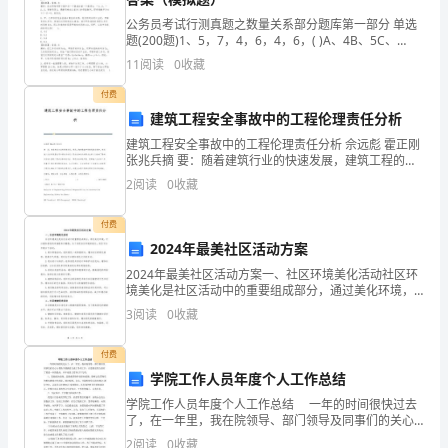
强
公务员考试行测真题之数量关系部分题库第一部分 单选
劲
题(200题)1、5，7，4，6，4，6，( )A、4B、5C、
6D、7【答案】：答案：B解析：依次将相邻两个数中后
11
阅读
0
收藏
的
新的学习方案。
一个数减去前一
付费
力
建筑工程安全事故中的工程伦理责任分析
量。
建筑工程安全事故中的工程伦理责任分析 佘远彪 霍正刚
张兆兵摘 要：随着建筑行业的快速发展，建筑工程的数
邱
量和规模也随之增加，建筑施工企业的数量也逐年增长
2
阅读
0
收藏
但建筑工程安全事故的频繁发生给人们敲响了
吉
付费
尔
2024年最美社区活动方案
2024年最美社区活动方案一、社区环境美化活动社区环
在
境美化是社区活动中的重要组成部分，通过美化环境，
可以增加居民的幸福感和归属感。为了实现社区环境的
他
3
阅读
0
收藏
美化，我们可以开展以下活动：1.树木种植活动：组织居
生
付费
学院工作人员年度个人工作总结
命
学院工作人员年度个人工作总结 一年的时间很快过去
中
了，在一年里，我在院领导、部门领导及同事们的关心
与帮助下圆满的完成了各项工作，在思想觉悟方面有了
2
阅读
0
收藏