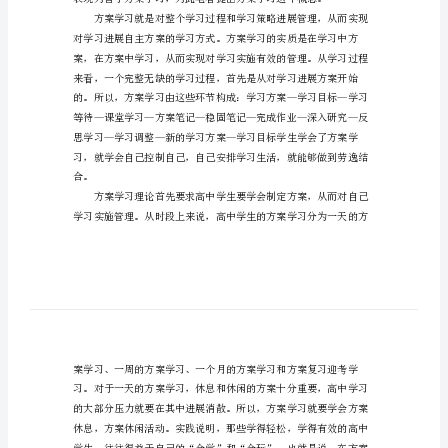
中
学
习
方
案
书
模
板
学习斗志。
斗
志
是
一