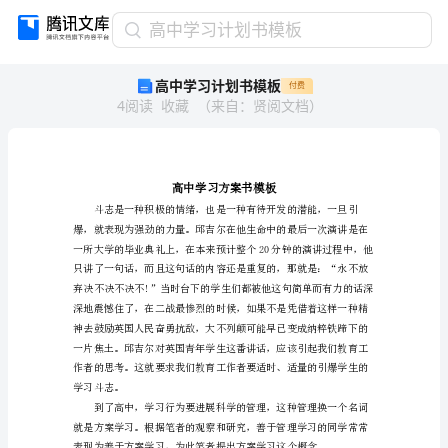
高
高中学习计划书模板
中
高中学习计划书模板
付费
学
4
阅读
收藏
（
来自
：
贤阅文档
）
习
计
划
书
模
板
高