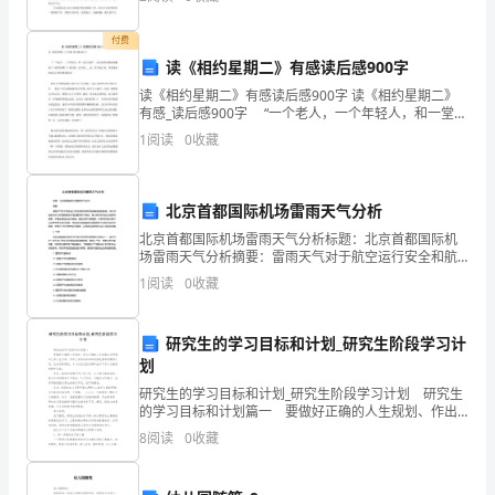
的
更进一步的提高，本年度的主要有以下几项： 1、思
最
付费
理意识要积极的多。
读《相约星期二》有感读后感900字
后
读《相约星期二》有感读后感900字 读《相约星期二》
有感_读后感900字 “一个老人，一个年轻人，和一堂人
一
生课”。这句话简洁凝练地概括了《相约星期二》的内
1
阅读
0
收藏
容。此书的 ___是一位年逾七旬、身患绝症
次
演
北京首都国际机场雷雨天气分析
讲
北京首都国际机场雷雨天气分析标题：北京首都国际机
场雷雨天气分析摘要：雷雨天气对于航空运行安全和航
是
班准时性具有明显的影响。本论文旨在分析北京首都国
1
阅读
0
收藏
际机场的雷雨天气情况，探讨其对机场运行的影响因
素，并提出
在
研究生的学习目标和计划_研究生阶段学习计
一
划
所
研究生的学习目标和计划_研究生阶段学习计划 研究生
的学习目标和计划篇一 要做好正确的人生规划、作出
大
正确的人生选择以及明确自己的人生方向，对自己本身
8
阅读
0
收藏
所存在的劣势是要有清楚的认识。结合实际情况，本人
学