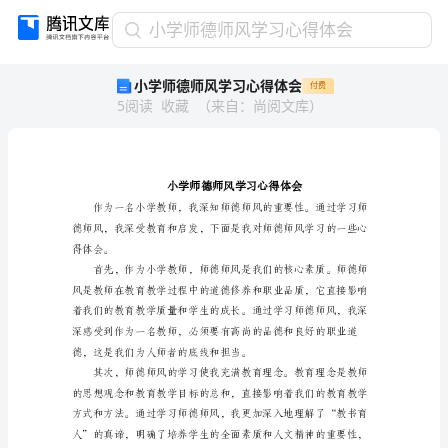
小
小学师德师风学习心得体会
学
小学师德师风学习心得体会
付费
师
5
阅读
收藏
（
来自
：
尚阅文库
）
德
师
风
学
习
心
得