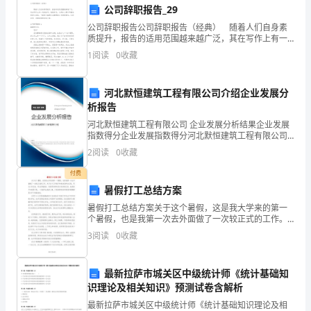
师
公司辞职报告_29
德
公司辞职报告公司辞职报告（经典） 随着人们自身素
质提升，报告的适用范围越来越广泛，其在写作上有一
师
定的技巧。我敢肯定，大部分人都对写报告很是头疼
1
阅读
0
收藏
的，下面是小编帮大家整理的公司辞职报告，仅供参
风，
考，希
河北默恒建筑工程有限公司介绍企业发展分
我
析报告
深
河北默恒建筑工程有限公司 企业发展分析结果企业发展
指数得分企业发展指数得分河北默恒建筑工程有限公司
受
综合得分说明：企业发展指数根据企业规模、企业创
2
阅读
0
收藏
新、企业风险、企业活力四个维度对企业发展情况进行
教
评价。
付费
暑假打工总结方案
育
暑假打工总结方案关于这个暑假，这是我大学来的第一
和
个暑假，也是我第一次去外面做了一次较正式的工作。
关于这个工作我不知道该怎样去记录，写过工作总结，
3
阅读
0
收藏
启
写过实践报告。但是那些带有官方色彩的记录，我真的
不知道是
发，
最新拉萨市城关区中级统计师《统计基础知
识理论及相关知识》预测试卷含解析
下
最新拉萨市城关区中级统计师《统计基础知识理论及相