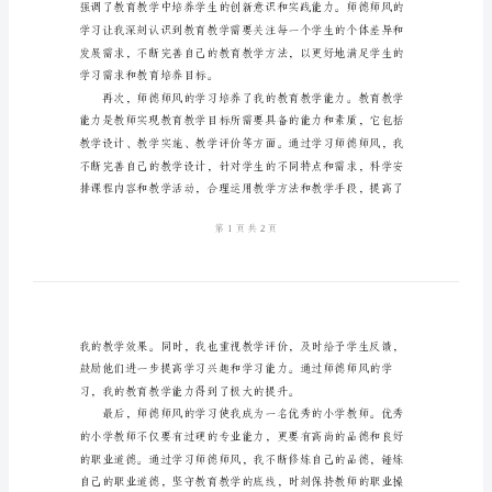
得体会。
体
会
小
学
师
德
师
风
学
习
心
得