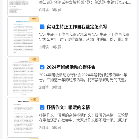
面
关知识》预测试卷含解析 第1题：单选题(本题1分)IS-LM
模型的均衡点表示（ ）。A.产品市场与资本市场同时
0
阅读
0
收藏
是
实现均衡的利率、收入组合B.产品市场与货
付费
我
实习生转正工作自我鉴定怎么写
对
实习生转正工作自我鉴定怎么写 实习生转正工作自我鉴
定怎么写1 时间过得真快，从20--年的6月份，我走出
师
校园踏上工作岗位，开始实习生活，三个月的时间已经
2
阅读
0
收藏
过去了。这三个月中，我学到了很多课堂上学不到的
德
付费
师
2024年班级活动心得体会
2024年班级活动心得体会2024年是我们班级的毕业年
风
份，回顾这一年的班级活动，我不禁感叹时光的飞逝。
在这一年中，我们参加了许多有意义的活动，增进了彼
2
阅读
0
收藏
学
此的友谊，收获了许多宝贵的经验和体会。首先，我要
感
习
付费
抒情作文：暖暖的亲情
的
抒情作文：暖暖的亲情抒情作文：暖暖的亲情 无论是
在学校还是在社会中，大家对作文都不陌生吧，通过作
一
文可以把我们那些零零散散的思想，聚集在一块。还是
2
阅读
0
收藏
对作文一筹莫展吗？以下是小编为大家整理的抒情作
些
文：