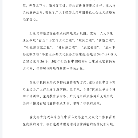
论
普
及
科
学
发
展
传播。
观
调