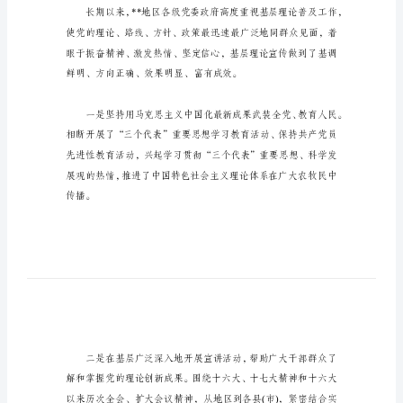
展
观
总
结
_
加
强
宣
传
理