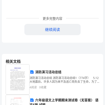
研
思
更多完整内容
考
继续阅读
加
强
宣
传
相关文档
理
消防演习活动总结
论
消防演习活动总结 消防演习活动总结1（774字） 5.12
普
大地震后，许多人因为来不及逃亡而失去了生命，为了
这种事件再次发生，我们学校便开始每年举行一次消防
4
阅读
0
收藏
及
演习的逃生活动。星期三下午第一节课下课，消防
科
坚定信心。
六年级语文上学期期末测试卷（无答案） 语
文S版 试题