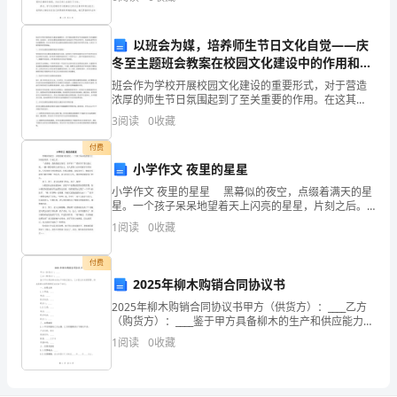
大
重要性，激发了我在学习和工作上的积极性和热情。以
下是我个
明
以班会为媒，培养师生节日文化自觉——庆
冬至主题班会教案在校园文化建设中的作用和价
确
值
班会作为学校开展校园文化建设的重要形式，对于营造
要
浓厚的师生节日氛围起到了至关重要的作用。在这其
中，庆冬至主题班会教案的制定与实施成为了师生共同
3
阅读
0
收藏
求
学习、传承和弘扬节日文化的重要途径。本文将分析庆
冬至主题班
付费
“开
小学作文 夜里的星星
展
小学作文 夜里的星星 黑幕似的夜空，点缀着满天的星
星。一个孩子呆呆地望着天上闪亮的星星，片刻之后。
“老婆婆，您教我做五角星，好不好？”那孩子手拿几张
中
1
阅读
0
收藏
红纸，一蹦一跳的朝老人那里走去。老人的脸上
国
付费
特
2025年柳木购销合同协议书
2025年柳木购销合同协议书甲方（供货方）：____乙方
色
（购货方）：____鉴于甲方具备柳木的生产和供应能力，
乙方因业务发展需要，特此就柳木的购销事宜达成如下
1
阅读
0
收藏
社
协议：一、合同主体1.1 甲方：____地
会