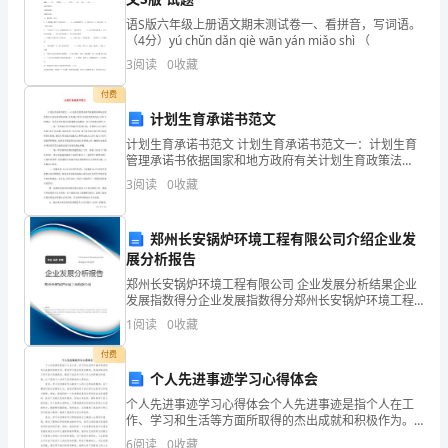
学
语S版六年级上册语文期末测试卷一、看拼音，写词语。
发
（4分）yú chǔn dǎn qiè wān yán miǎo shì （
3
阅读
0
收藏
展
付费
观
计划生育承诺书范文
调
计划生育承诺书范文 计划生育承诺书范文一：计划生育
管理承诺书依据国家和地方政府有关计划生育政策法
研
规，以及《施工单位计划生育管理办法（试行）》的规
3
阅读
0
收藏
定，本企业在贵地区从事建筑活动期间，本公司郑重承
诺
思
郑州长安锅炉环境工程有限公司介绍企业发
考
展分析报告
郑州长安锅炉环境工程有限公司 企业发展分析结果企业
发展指数得分企业发展指数得分郑州长安锅炉环境工程
党
有限公司综合得分说明：企业发展指数根据企业规模、
1
阅读
0
收藏
企业创新、企业风险、企业活力四个维度对企业发展情
的
况进
付费
个人先进事迹学习心得体会
十
个人先进事迹学习心得体会个人先进事迹是指个人在工
七
作、学习和生活等方面所取得的杰出成就和积极作为。
通过学习他们的先进事迹，我深深体会到了努力奋斗的
6
阅读
0
收藏