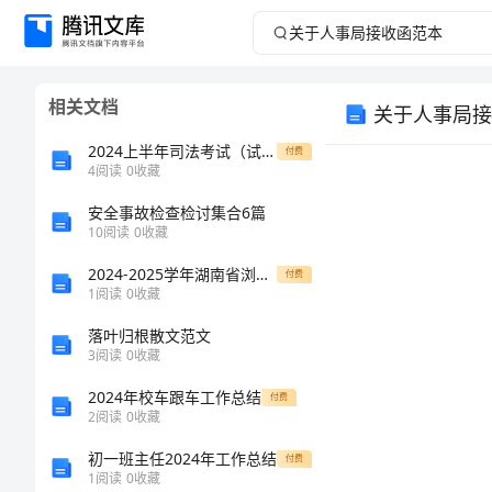
关
于
相关文档
关于人事局接
人
2024上半年司法考试（试卷三）能力提升试卷 附答案
付费
事
4
阅读
0
收藏
安全事故检查检讨集合6篇
局
10
阅读
0
收藏
接
2024-2025学年湖南省浏阳市六校联考高二生物期末检测模拟试题含解析
付费
1
阅读
0
收藏
收
落叶归根散文范文
3
阅读
0
收藏
函
2024年校车跟车工作总结
付费
范
2
阅读
0
收藏
初一班主任2024年工作总结
付费
本
年月日
1
阅读
0
收藏