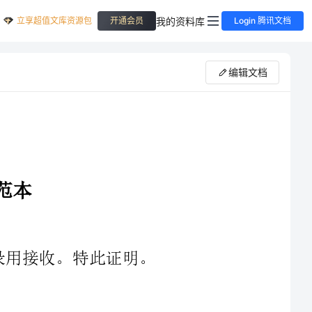
立享超值文库资源包
我的资料库
开通会员
Login 腾讯文档
编辑文档