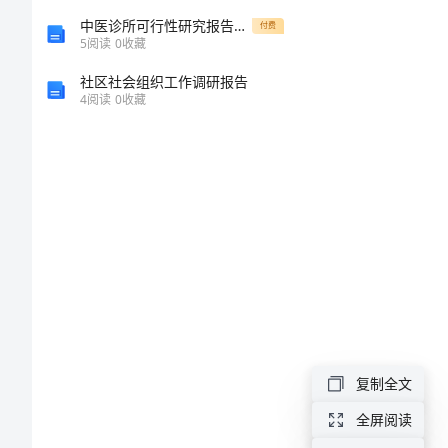
关
中医诊所可行性研究报告及选址报告
付费
5
阅读
0
收藏
于
社区社会组织工作调研报告
人
4
阅读
0
收藏
事
公司。
局
接
收
年月日
函
学院：
范
本
复制全文
职
全屏阅读
年月日